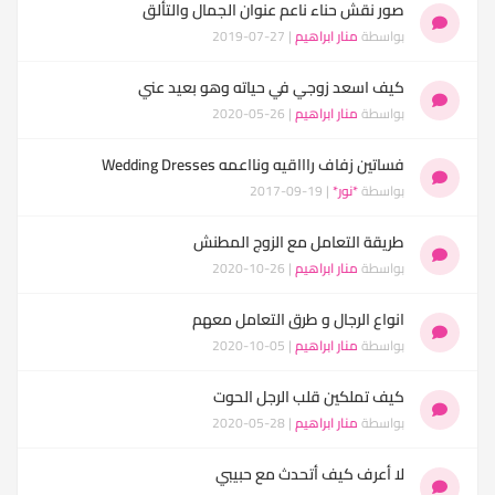
صور نقش حناء ناعم عنوان الجمال والتألق
بواسطة
منار ابراهيم
| 27-07-2019
كيف اسعد زوجي في حياته وهو بعيد عني
بواسطة
منار ابراهيم
| 26-05-2020
فساتين زفاف راااقيه ونااعمه Wedding Dresses
بواسطة
*نور*
| 19-09-2017
طريقة التعامل مع الزوج المطنش
بواسطة
منار ابراهيم
| 26-10-2020
انواع الرجال و طرق التعامل معهم
بواسطة
منار ابراهيم
| 05-10-2020
كيف تملكين قلب الرجل الحوت
بواسطة
منار ابراهيم
| 28-05-2020
لا أعرف كيف أتحدث مع حبيبي