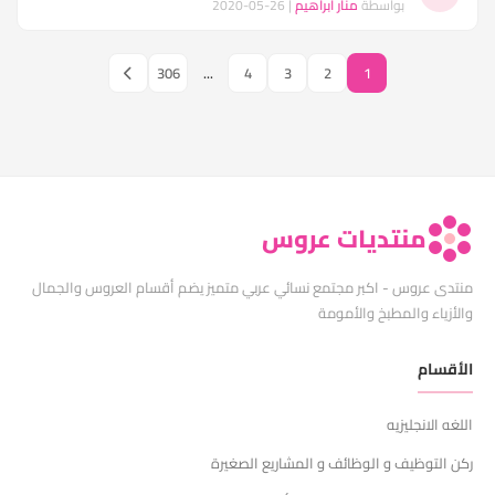
بواسطة
منار ابراهيم
| 26-05-2020
306
...
4
3
2
1
منتديات عروس
منتدى عروس - اكبر مجتمع نسائي عربي متميز يضم أقسام العروس والجمال
والأزياء والمطبخ والأمومة
الأقسام
اللغه الانجليزيه
ركن التوظيف و الوظائف و المشاريع الصغيرة