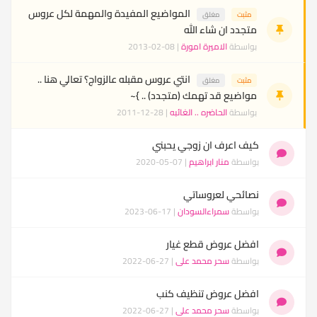
المواضيع المفيدة والمهمة لكل عروس
مثبت
مغلق
متجدد ان شاء الله
بواسطة
الاميرة امورة
| 08-02-2013
انتي عروس مقبله عالزواج؟ تعالي هنا ..
مثبت
مغلق
مواضيع قد تهمك (متجدد) .. }~
بواسطة
الحاضره .. الغائبه
| 28-12-2011
كيف اعرف ان زوجي يحبني
بواسطة
منار ابراهيم
| 07-05-2020
نصائحي لعروساتي
بواسطة
سمراءالسودان
| 17-06-2023
افضل عروض قطع غيار
بواسطة
سحر محمد على
| 27-06-2022
افضل عروض تنظيف كنب
بواسطة
سحر محمد على
| 27-06-2022