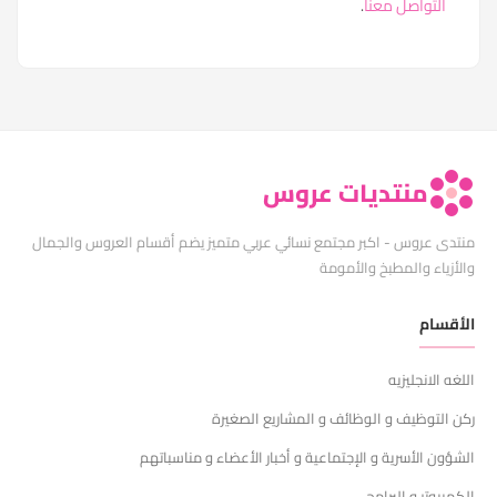
التواصل معنا
.
منتديات عروس
منتدى عروس - اكبر مجتمع نسائي عربي متميز يضم أقسام العروس والجمال
والأزياء والمطبخ والأمومة
الأقسام
اللغه الانجليزيه
ركن التوظيف و الوظائف و المشاريع الصغيرة
الشؤون الأسرية و الإجتماعية و أخبار الأعضاء و مناسباتهم
الكمبيوتر و البرامج