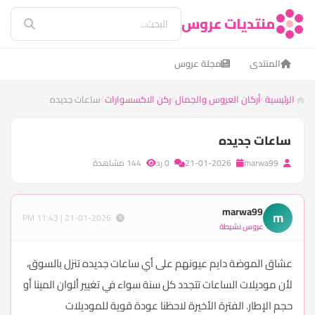
منتديات عروس
المنتدى
مجلة عروس
الرئيسية
أركان العروس والجمال
ركن الاكسسوارات
ساعات جديده
ساعات جديده
marwa99
21-01-2026
0 رد
144 مشاهدة
marwa99
m
21-01-2026 | 11:43 PM
عروس نشيطة
عشاق الموضة دايم عيونهم على أي ساعات جديده تنزل بالسوق،
لأن موديلات الساعات تتجدد كل سنة سواء في تغيير ألوان المينا أو
حجم الإطار. الفترة الأخيرة لاحظنا عودة قوية للموديلات