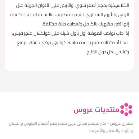
الكلاسيكية بحجم أصغر شوي، والتركيز على الألوان الجريئة مثل
الزيتي والأزرق السماوي. التجديد مطلوب، والساعة الجديدة كفيلة
إنها تغير مظهرك بالكامل وتعطيك طلة مختلفة.
إذا حاب تواكب الموضة أول بأول، شيك على كولكشن متجر قيس،
عندنا أحدث التصاميم بجودة ماستر كواليتي ترضي ذوقك الرفيع
وتشحن لكل دول الخليج.
منتديات عروس
منتدى عروس - اكبر مجتمع نسائي عربي متميز يضم أقسام العروس والجمال
والأزياء والمطبخ والأمومة