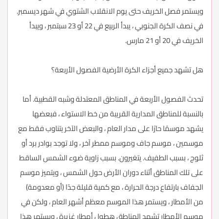
ويستمر فصل الخريف حتى يوم الانقلاب الشتوي في شهر ديسمبر.
في نصف الكرة الجنوبي ، يبدأ الربيع في 22 أو 23 سبتمبر ، ويبدأ
الخريف في 20 أو 21 مارس.
هل تشهد جميع أجزاء الكرة الأرضية الفصول الأربعة؟
تحدث الفصول الأربعة في المناطق المعتدلة وشبه القطبية. أما
بالنسبة للمناطق المدارية القريبة من خط الاستواء ، فبعضها
يشهد موسمًا حارًا على مدار العام ، والبعض الآخر يتناوب فقط مع
موسمين ، موسم جاف وموسم ممطر آخر ، ولا توجد بوادر برد أو
ثلوج ، بسبب الطفيف. يتغيرون. بسبب زاوية ضوء الشمس الساقط
على تلك المناطق أثناء دوران الأرض حول الشمس ، ويتميز موسم
الجفاف بارتفاع درجة الحرارة ، مع كمية قليلة جدًا (أو معدومة)
من الأمطار ، ويستمر هذا الموسم معظم أشهر العام ، ولكن في
موسم الأمطار تشهد المناطق هطول أمطار غزيرة ، ويستمر هذا