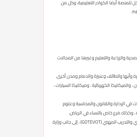
 للمنصة أيضا الكوادر التعليمية، وكل من
h
صحية والزراعة والتعليم وغيرها من المجالات
 وأبها والطائف وعنيزة والدمام ومدن أخرى.
لميكانيكا الكهربائية ، وميكانيكا السيارات ،
كوكالة عامة شبه مستقلة ، ويقدم دورات في الإدارة والقانون والمحاسبة وعلوم
، وكذلك فرع خاص بالنساء في الرياض.
- يتم تشغيل معظم مراكز التدريب المهني والمعاهد العليا للتعليم الفني في المملكة من قبل المؤسسة العامة للتعليم الفني والتدريب المهني (GOTEVOT) ، إلى جانب وزارة