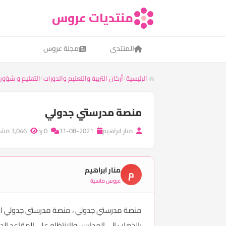
منتديات عروس
المنتدى
مجلة عروس
الرئيسية
أركان التربية والتعليم والدورات
التعليم و شؤون
منصة مدرستي جدولي
منار ابراهيم
31-08-2021
0 رد
3,046 مشاهدة
منار ابراهيم
م
عروس ماسية
بالذهاب الى المدارس والانتظام على المقاعد الد