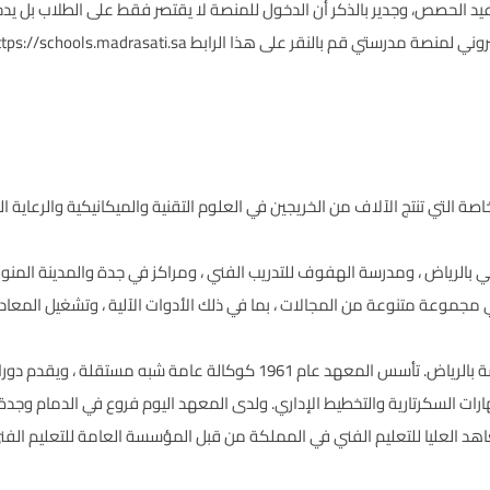
الحصص، وجدير بالذكر أن الدخول للمنصة لا يقتصر فقط على الطلاب بل يدخل
إلكتروني لمنصة مدرستي قم بالنقر على هذا الرابط
ttps://schools.madrasati.sa/
 التي تنتج الآلاف من الخريجين في العلوم التقنية والميكانيكية والرعاية ال
لرياض ، ومدرسة الهفوف للتدريب الفني ، ومراكز في جدة والمدينة المنورة
وعة متنوعة من المجالات ، بما في ذلك الأدوات الآلية ، وتشغيل المعادن ، وا
- مؤسسة أخرى مهمة هي معهد الإدارة العامة بالرياض. تأسس المعهد عام 1961 
رات السكرتارية والتخطيط الإداري. ولدى المعهد اليوم فروع في الدمام وجدة 