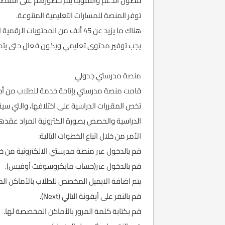
فصول الدعم والتقوية يتم حضورهم على المنصة ا
توفر المنصة للمسارات التعليمية المتنوعة.
هناك ما يزيد عن 45 ألف من المحتويات الرقمية التعليمية المتنوعة التي يتم تقديمها بالكثير من الطرق المتنوعة مثل (مرئي، أو كرتوني، أو العاب، أو أنشطة تفاعلية).
يجب توفير محتوى تعليمي ويكون فعال حتى يتم ت
منصة مدرستي جدولي
قامت منصة مدرستي بإتاحة خدمة للطلاب من أجل
الدراسية والحصص بصورة الكترونية المراد عقده
الأمر من خلال اتباع الخطوات التالية:
قم بالدخول عبر منصة مدرستي الالكترونية من خلا
قم بالدخول عبر(حساب مايكروسوفت أوفيس).
يتم اضافة الايميل المخصص للطلاب بالأماكن ا
قم بالنقر على أيقونة التالي (Next).
قم بكتابة كلمة المرور بالأماكن المخصصة لها.