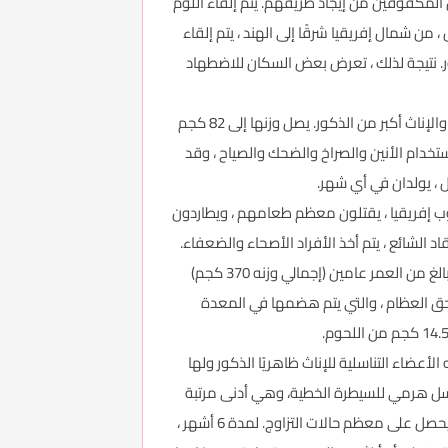
 المكفوفين من إيجاد طريقهم. يتم إلقاء اللوم
لتي ربما لا تسببها. وبالمثل ، من شمال إفريقيا شرقًا إلى الهند ، يتم إلقاء
ة ونبش القبور. نتيجة لذلك ، تعرض بعض السكان للاضطهاد
تنتشر الضباع المرقطة جنوب الصحراء باستثناء الغابات المطيرة. إنها ملونة بالزنجبيل مع أنماط من البقع الداكنة فريدة لكل فرد ، والإناث أكبر من الذكور. يصل وزنها إلى 82 كجم
اصل الضباع المرقطة باستخدام الأنين والصراخ والضحك والصياح ، وقد
ب إفريقيا ، يقتلون معظم طعامهم ، ويطاردون
65 كيلومترًا (40 ميلاً) في الساعة لمسافة 3 كيلومترات. خلافا للاعتقاد الشائع ، يتم أخذ الأفراد الأصحاء والضعفاء.
قد يبدأ حيوان أو اثنان في المطاردة ، لكن العشرات قد يكونون على وشك القتل ؛ لوحظ تمزق فرس حمار وحشي بالغ ومهرها البالغ من العمر عامين (إجمالي وزنه 370 كجم)
وسحق العظام ، والتي يتم هضمها في المعدة
 الشرجية. تشبه الأعضاء التناسلية للإناث ظاهريًا الذكور ولها
تسلسل هرمي للسيطرة الخطية، وهي أدنى مرتبة
من الإناث أعلى من الذكور. تحتكر الأنثى المهيمنة الذبائح عندما تستطيع ، مما يؤدي إلى تغذية أفضل لأشبالها. الذكر المهيمن يحصل على معظم حالات التزاوج. لمدة 6 أشهر ،