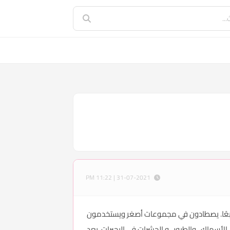
31-07-2021 | 11:22 PM
ب حيوان الضبع، تعيش الضباع المرقطة في مجموعات كبيرة تسمى العشائر ، والتي يمكن أن تشمل ما يصل إلى 80 ضبعًا. يصطادون في مجموعات أصغر ويستخدمون
سماك ، والطيور ، و الحشرات في البحيرات. بعد