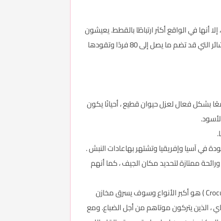
لا أنها في الواقع أكثر ارتباطًا بالقطط. يعيشون
في معظم أنحاء أفريقيا وشرقا عبر شبه الجزيرة العربية إلى الهند. تعيش الضباع المرقطة معًا في مجموعات كبيرة تسمى العشائر التي قد تضم ما يصل إلى 80 فردًا وتقودها
 بشكل فعال لعزل حيوان قطيع ، أحيانًا يكون
لأسود.
.
لاب الموجودة في آسيا وإفريقيا وتشتهر بهاعادات النبش .
ائحة ممتازة لتحديد مكان الجيف ، كما أنهم
ذكية ، فضولية ، وانتهازية في مسائل النظام الغذائي ، كثيرا ما تتلامس الضباع مع البشر. المرقط ، أويضحك ، الضبع ( Crocuta crocuta ) هو أكبر الأنواع وسوف يسرق مخازن
اي ، الذين يتركون موتاهم من أجل الضباع. ومع