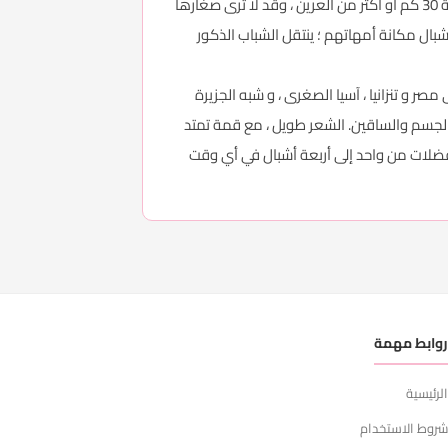
طعام الأشبال الوحيد هو حليب الأم ؛ قد تستمر نوبات التمريض أربع ساعات. عندما تكون الفريسة مهاجرة ، "تتنقل" الأم لمسافة 30 كم أو أكثر من العرين ، وقد لا ترى صغارها
ل في أكل اللحوم من القتل ، لكنهم يستمرون في شرب الحليب حتى عمر 14 شهرًا. ترث الأشبال مكانة أمهاتهم ؛ ينتقل الشباب الذكور
و تنزانيا ، آسيا الصغرى ، و شبه الجزيرة
فراء أسود للحلقوخطوط على الجسم والساقين. الشعر طويل ، مع قمة تمتد
د فضلات من واحد إلى أربعة أشبال في أي وقت
وابط مهمة
لرئيسية
روط الاستخدام