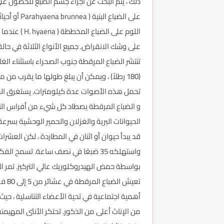
ذلك ، يتم البحث عن أجزاء جسم الضبع للحصول على
اللوم على 
على وشك الانقراض. جميع الأنواع الثلاثة في حالة
تحمل هذه الأصوات عدة كيلومترات. يستغرق الحمل حوالي 110 يومًا ، وعادة ما يكون حجم القمامة السنوية اثنين من ا
و الضباع المرقطة يصطاد كل شيء من أفراس النه
واستهلكه 35 ضبعًا في نصف ساعة. تس
بواسطة حمض الهيدروكلوريك عالي التركيز. تمر الضباع الم
تعيش
أهمية اجتماعية في تحية الأعضاء التناسلية ، حي