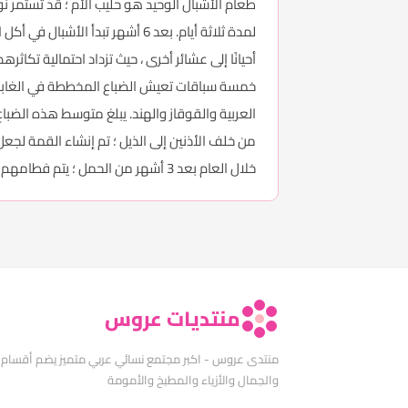
أحيانًا إلى عشائر أخرى ، حيث تزداد احتمالية تكاثرهم
خمسة سباقات تعيش الضباع المخططة في الغابات ف
من خلف الأذنين إلى الذيل ؛ تم إنشاء القمة لجعل
خلال العام بعد 3 أشهر من الحمل ؛ يتم فطامهم في عمر 10-12 شهرًا. قد يبقى نسل الأنثى ويساعد في تربية صغارها الجدد .
منتديات عروس
منتدى عروس - اكبر مجتمع نسائي عربي متميز يضم أقسام
والجمال والأزياء والمطبخ والأمومة