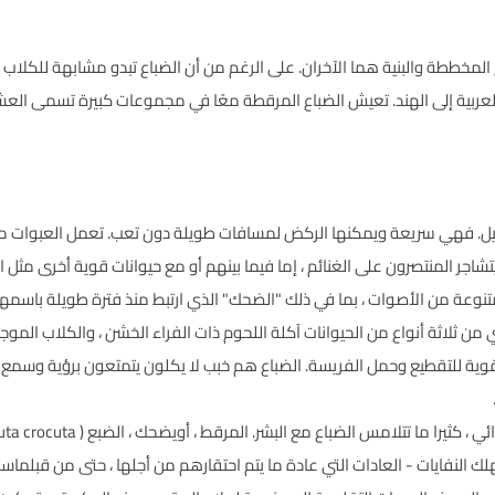
 المخططة والبنية هما الآخران. على الرغم من أن الضباع تبدو مشابهة للكلاب ، إ
ليل. فهي سريعة ويمكنها الركض لمسافات طويلة دون تعب. تعمل العبوات معًا
 يتشاجر المنتصرون على الغنائم ، إما فيما بينهم أو مع حيوانات قوية أخرى مثل ا
وعة من الأصوات ، بما في ذلك "الضحك" الذي ارتبط منذ فترة طويلة باسمها
، تهجى أيضًا الضبع ، أي من ثلاثة أنواع من الحيوانات آكلة اللحوم ذات الفراء الخشن ، والك
وية للتقطيع وحمل الفريسة. الضباع هم خبب لا يكلون يتمتعون برؤية وسمع ور
لك النفايات - العادات التي عادة ما يتم احتقارهم من أجلها ، حتى من قبلماس