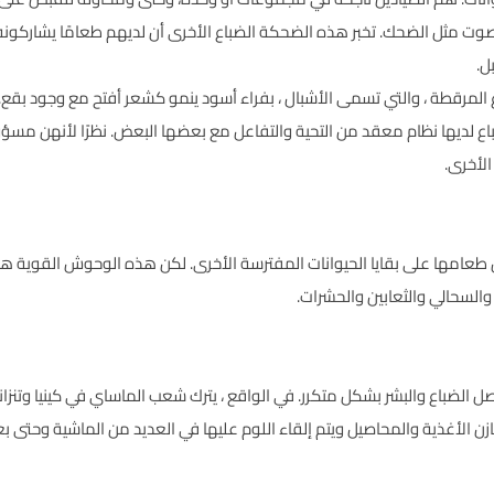
صوت مثل الضحك. تخبر هذه الضحكة الضباع الأخرى أن لديهم طعامًا يشاركونه ،
ل.
ع المرقطة ، والتي تسمى الأشبال ، بفراء أسود ينمو كشعر أفتح مع وجود بقع. غ
اع لديها نظام معقد من التحية والتفاعل مع بعضها البعض. نظرًا لأنهن مسؤولا
لأخرى.
ول طعامها على بقايا الحيوانات المفترسة الأخرى. لكن هذه الوحوش القوية 
 والسحالي والثعابين والحشرات.
ل الضباع والبشر بشكل متكرر. في الواقع ، يترك شعب الماساي في كينيا وتنزان
ن الأغذية والمحاصيل ويتم إلقاء اللوم عليها في العديد من الماشية وحتى ب