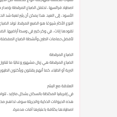
اصطياد فرائسها ، تحتفل الضباع المرقطة بإصدار 
الأسود ، إلى العيد. هذا يمكن أن يثير لعبة شد الحب
النوع الأكثر شيوعًا هو الضبع المرقط. تولد الضبا
تقودها إناث ، في وكر كبير في وسط أراضيها. الضب
لأفضل حمامات الطين وأنشطة الضباع المفضلة ا
الضباع المرقطة
الضباع المرقطة هي زبال مشهور وغالبًا ما تتنا
البرية أو الظباء. كما أنهم يقتلون ويأكلون الطيور
العلاقة مع البشر
في إفريقيا المكتظة بالسكان بشكل متزايد ، تتواص
هذه الحيوانات الذكية والجريئة سوف تداهم مخاز
اصطيادها بكثافة باعتبارها آفات مدمرة.