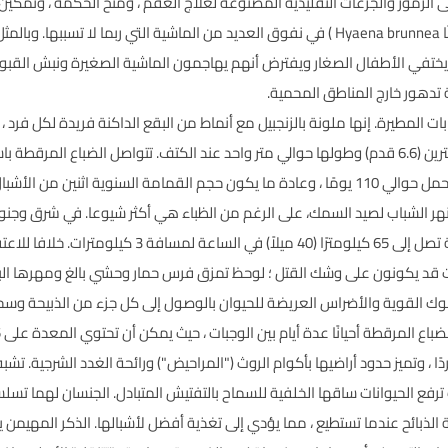
 الرموز والجرعات التقليدية المصنوعة لعلاج العقم ، ومنح الحكمة ، وتمكين
على الضباع البنية ( Parahyaena brunnea أو أحيانًا Hyaena brunnea ) في نفوق العديد من الماشية ا
الضباع المخططة ( H. hyaena ) عندما يختفي الأطفال الصغار ويفترض أنهم يهاجمون الماشية الصغير
 تدهور خارج المناطق المحمية.
(180 رطلاً) ، ويمكن أن يبلغ طولها ما يقرب من مترين (6.6 قدم) وطولها حوالي متر واحد عند الكتف. تتو
لأشبال ، يولدان في أي شهر.
ر الشباب لصيد السمك، على الرغم من الظباء هي أكثر شيوعا. في شرق وجنو
الحيوانات البرية والغزلان والحمير الوحشية بسرعة تصل إلى 
مح الفكوك القوية والأضراس العريضة للحيوان بالوصول إلى كل جزء من الذبيحة 
رقطة أحيانًا عدة أيام بين الوجبات ، حيث يمكن أن تحتوي المعدة على 14.5 كجم من اللحوم.
 الضباع المرقطة في عشائر من 5 إلى 80 فردًا ، وتميز حدود أراضيها بأكوام الروث ("المراحيض") ورائحة الغدد
ث ترفع الحيوانات ساقها الخلفية للسماح بالتفتيش المتبادل. الجنسان لهما 