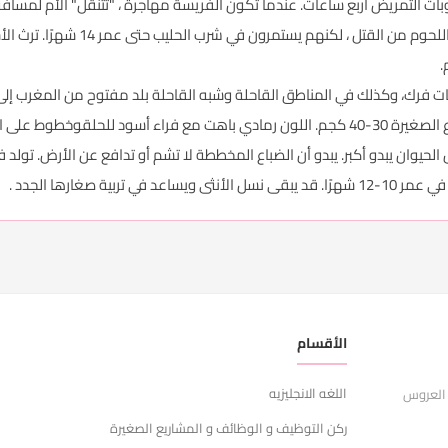
لمدة ثلاثة أيام. بعد 6 أشهر تبدأ الأشبا
.
رك، وكذلك في المناطق القاحلة وشبه القاحلة بلد مفتوح من المغرب إلى مصر 
العربية والقوقاز والهند. يبلغ متوسط ​​هذه الضباع الصغيرة 30-40 كجم. اللون رمادي باهت مع 
 الحيوان يبدو أكبر. يبدو أن الضباع المخططة لا تشم أو تدافع عن الأرض. تول
الأقسام
ر
اللغه الانجليزيه
ا
 العروس
ركن التوظيف و الوظائف و المشاريع الصغيرة
ش