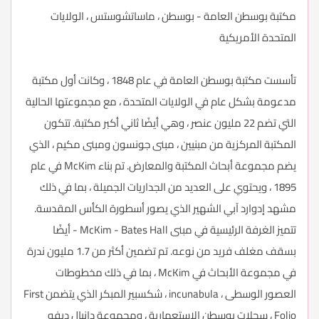
مكتبة بوسطن العامة - بوسطن ، ماساتشوستس ، الولايات
المتحدة الأمريكية
تأسست مكتبة بوسطن العامة في عام 1848 ، وكانت أول مكتبة
مدعومة بشكل عام في الولايات المتحدة ، مع مجموعتها الحالية
التي تضم 22 مليون عنصر ، وهي أيضًا ثاني أكبر مكتبة. تتكون
المكتبة المركزية من مبنيين ، مبنى جونسون ومبنى مكيم ، الذي
يضم مجموعة أبحاث المكتبة والمعارض. تم بناء McKim في عام
1895 ، ويحتوي على العديد من الجداريات الجميلة ، بما في ذلك
مشهد إدوارد آبي الشهير الذي يصور أسطورة الكأس المقدسة.
تتميز الغرفة الرئيسية في مبنى McKim - Bates Hall - أيضًا
بسقف مغلف فريد من نوعه. تم تضمين أكثر من 1.7 مليون ندرة
في مجموعة الأبحاث في McKim ، بما في ذلك مخطوطات
العصور الوسطى ، incunabula ، شكسبير المبكر الذي يتضمن First
Folio ، سجلات بوسطن الاستعمارية ، ومجموعة دانيال ديفو