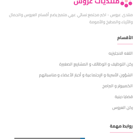
منتديات عروس
منتدى عروس - اكبر مجتمع نسائي عربي متميز يضم أقسام العروس والجمال
والأزياء والمطبخ والأمومة
الأقسام
اللغه الانجليزيه
ركن التوظيف و الوظائف و المشاريع الصغيرة
الشؤون الأسرية و الإجتماعية و أخبار الأعضاء و مناسباتهم
الكمبيوتر و البرامج
قضايا دينية
ركن العروس
روابط مهمة