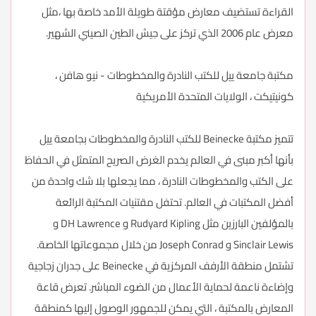
القراءة تستضيف معارض مؤقتة طويلة الأمد خاصة بها ،مثل
معرض عام 2006 الذي تركز على جيش الطين الصيني الشهير.
مكتبة جامعة ييل للكتب النادرة والمخطوطات - نيو هافن ،
كونيتيكت ، الولايات المتحدة الأمريكية
تتميز مكتبة Beinecke للكتب النادرة والمخطوطات بجامعة ييل
بأنها أكبر مبنى في العالم يخدم الغرض الصريح المتمثل في الحفاظ
على الكتب والمخطوطات النادرة ، مما يجعلها بلا شك واحدة من
أفضل المكتبات في العالم. تحتفل مقتنيات المكتبة الرائعة
بالمؤلفين البارزين مثل Rudyard Kipling و DH Lawrence و
Sinclair Lewis و Joseph Conrad من خلال مجموعاتها الخاصة.
تشتمل منطقة الأرفف المركزية في Beinecke على جدران زجاجية
وإضاءة ناعمة لحماية الأعمال من الضوء المباشر. تعرض قاعة
المعارض بالمكتبة ، التي يمكن للجمهور الوصول إليها كمنطقة