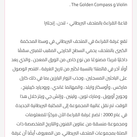
Violin و The Golden Compass .
قاعة القراءة بالمتحف البريطاني - لندن ، إنجلترا
تقع غرفة القراءة في المتحف البريطاني في وسط المحكمة
الكبرى بالمتحف. يحمي السطح الخارجي المقبب للمبنى سقفًا
داخليًا فريدًا مصنوعًا من نوع خاص من الورق المعجن ، والذي يعد
أولًا آخر في قائمتنا! بالنسبة لكثير من تاريخ الغرفة ، اقتصر الوصول
على الباحثين المسجلين ، وجذب الزوار البارزين بما في ذلك كارل
ماركس ، وأوسكار وايلد ، والمهاتما غاندي ، وروديارد كيبلينج ،
وجورج أورويل ، ومارك توين ، ولينين ، وإتش جي ويلز خلال هذا
الوقت. تم نقل غالبية المجموعة إلى المكتبة البريطانية الجديدة
في عام 2000 ؛ تضم غرفة القراءة الآن مركزًا للمعلومات
ومجموعة منسقة من عناوين الفنون والتاريخ المتخصصة ذات
الصلة بمجموعات المتحف البريطاني. من المعروف أيضًا أن غرفة