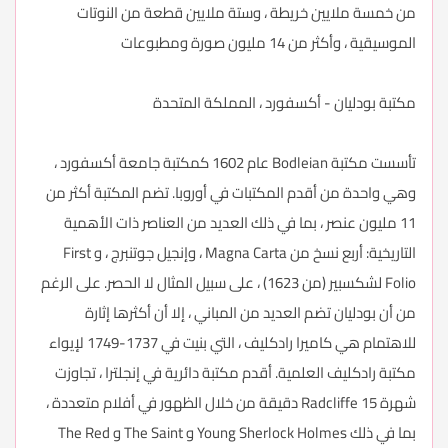
من خمسة ملايين خريطة ، وستة ملايين قطعة من النوتات
الموسيقية ، وأكثر من 14 مليون صورة ومطبوعات
مكتبة بودليان - أكسفورد ، المملكة المتحدة
تأسست مكتبة Bodleian عام 1602 كمكتبة جامعة أكسفورد ،
وهي واحدة من أقدم المكتبات في أوروبا. تضم المكتبة أكثر من
11 مليون عنصر ، بما في ذلك العديد من العناصر ذات الأهمية
التاريخية: أربع نسخ من Magna Carta ، وإنجيل جوتنبرج ، و First
Folio لشكسبير (من 1623) ، على سبيل المثال لا الحصر. على الرغم
من أن بودليان تضم العديد من المباني ، إلا أن أكثرها إثارة
للاهتمام هي كاميرا رادكليف ، التي بنيت في 1737-1749 لإيواء
مكتبة رادكليف العلمية. أقدم مكتبة دائرية في إنجلترا ، تجاوزت
شهرة Radcliffe 15 دقيقة من خلال الظهور في أفلام متعددة ،
بما في ذلك Young Sherlock Holmes و The Saint و The Red