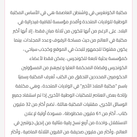
مكتبة الكونغرس في واشنطن العاصمة هي في الأساس المكتبة
الوطنية للولايات المتحدة وأقدم مؤسسة ثقافية فيدرالية في
البلاد. على الرغم من أنها تتكون من ثلاثة مبانٍ فقط ، إلا أنها أكبر
مكتبة في العالم من حيث مساحة الرفوف وعدد المجلدات. بينما
يكون مفتوحًا للجمهور للبحث في الموقع وكجذب سياحي ،
كمؤسسة بحثية تابعة للكونجرس ، يمكن فقط لأعضاء
الكونجرس وقضاة المحكمة العليا وغيرهم من المسؤولين
الحكوميين المحددين التحقق من الكتب. تُعرف المكتبة رسميًا
باسم "مكتبة الملاذ الأخير" في الولايات المتحدة ، وهي مكلفة
بإتاحة بعض العناصر للمكتبات الوطنية الأخرى إذا تم استنفاد جميع
الوسائل الأخرى. مقتنيات المكتبة هائلة ، تضم أكثر من 32 مليون
كتاب ، أكثر من 61 مليون مخطوطة ، مسودة أولية لإعلان
الاستقلال ،واحدة من أربع نسخ رقية مثالية من إنجيل جوتنبرج في
العالم ، وأكثر من مليون صحيفة من القرون الثلاثة الماضية ، وأكثر