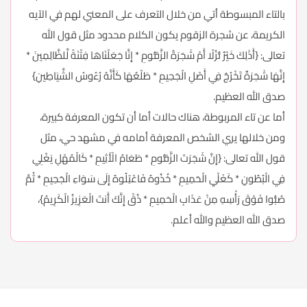
بالتاء المبسوطة أتي من خلال التعرف على المعني لهم في الآيه
الكريمة، عن شجرة الزقوم يكون الكلام محدود مثل قول الله
تعالى: {أَذَٰلِكَ خَيْرٌ نُّزُلًا أَمْ شَجَرَةُ الزَّقُّومِ * إِنَّا جَعَلْنَاهَا فِتْنَةً لِّلظَّالِمِينَ *
إِنَّهَا شَجَرَةٌ تَخْرُجُ فِي أَصْلِ الْجَحِيمِ * طَلْعُهَا كَأَنَّهُ رُءُوسُ الشَّيَاطِينِ}
صدق الله العظيم.
أما عن تاء المربوطة، هناك حالات أما أن تكون المعرفة كبيرة،
ومن خلالها يري الشخص المعرفة أمامه في مشهد حي، مثل
قول الله تعالى: {إِنَّ شَجَرَتَ الزَّقُّومِ * طَعَامُ الْأَثِيمِ * كَالْمُهْلِ يَغْلِي
فِي الْبُطُونِ * كَغَلْيِ الْحَمِيمِ * خُذُوهُ فَاعْتِلُوهُ إِلَىٰ سَوَاءِ الْجَحِيمِ * ثُمَّ
صُبُّوا فَوْقَ رَأْسِهِ مِنْ عَذَابِ الْحَمِيمِ * ذُقْ إِنَّكَ أَنتَ الْعَزِيزُ الْكَرِيمُ}،
صدق الله العظيم والله أعلم.