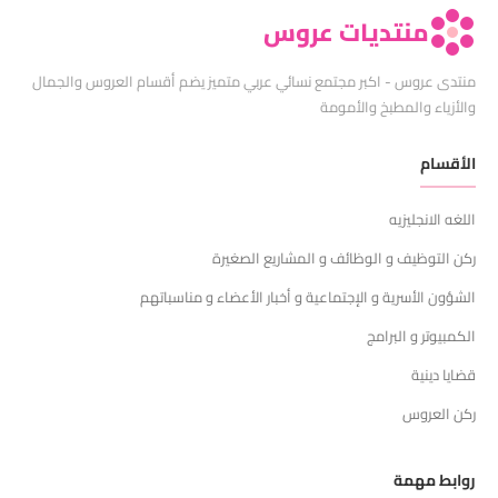
منتديات عروس
منتدى عروس - اكبر مجتمع نسائي عربي متميز يضم أقسام العروس والجمال
والأزياء والمطبخ والأمومة
الأقسام
اللغه الانجليزيه
ركن التوظيف و الوظائف و المشاريع الصغيرة
الشؤون الأسرية و الإجتماعية و أخبار الأعضاء و مناسباتهم
الكمبيوتر و البرامج
قضايا دينية
ركن العروس
روابط مهمة