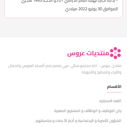
- بداية اجازة نهاية العام الدراسي 01 ذو الحجة 1443 هجري
الموافق 30 يونيو 2022 ميلادي
منتديات عروس
منتدى عروس - اكبر مجتمع نسائي عربي متميز يضم أقسام العروس والجمال
والأزياء والمطبخ والأمومة
الأقسام
اللغه الانجليزيه
ركن التوظيف و الوظائف و المشاريع الصغيرة
الشؤون الأسرية و الإجتماعية و أخبار الأعضاء و مناسباتهم