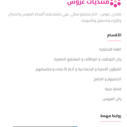
منتديات عروس
منتدى عروس - اكبر مجتمع نسائي عربي متميز يضم أقسام العروس والجمال
والأزياء والمطبخ والأمومة
الأقسام
اللغه الانجليزيه
ركن التوظيف و الوظائف و المشاريع الصغيرة
الشؤون الأسرية و الإجتماعية و أخبار الأعضاء و مناسباتهم
الكمبيوتر و البرامج
قضايا دينية
ركن العروس
روابط مهمة