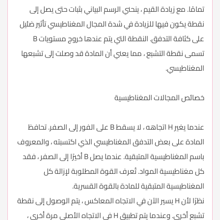
تمامًا. مع زيادة القيم ، ينحني الرسم البياني بثبات حتى يصل إلى
نقطة يكون فيها للزيادة في شدة المجال المغناطيسي تأثير ضئيل
على كثافة التدفق. النقطة التي يتم عندها خروج مستويات B
تسمى نقطة التشبع ، مما يعني أن المادة قد وصلت إلى تشبعها
المغناطيسي.
خصائص المجالات المغناطيسية
عندما يغير H اتجاهه ، لا يسقط B على الفور إلى الصفر. تحافظ
المادة على بعض التدفق المغناطيسي الذي اكتسبته ، والمعروف
باسم المغناطيسية المتبقية. عندما يصل B أخيرًا إلى الصفر ، فقد
كل مغناطيسية المواد. تُعرف القوة المطلوبة لإزالة كل
المغناطيسية المتبقية للمادة بالقوة القسرية.
نظرًا لأن H يسير الآن في الاتجاه المعاكس ، يتم الوصول إلى نقطة
تشبع أخرى. وعندما يتم تطبيق H في الاتجاه الأصلي مرة أخرى ،