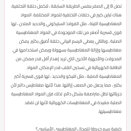
تصل B إلى الصفر بنفس الطريقة السابقة ، لتكمل حلقة التخلفية.
هناك تباين كبير في حلقات التخلفية للمواد المختلفة. المواد
المغناطيسية اللينة ، مثل الفولاذ السليكوني والحديد الملدن ، لها
قوى قسرية أصغر من تلك الموجودة في المواد المغناطيسية
الصلبة ، وبالتالي يعطي الرسم البياني حلقة أضيق بكثير. يمكن
مغناطيسها وإزالة المغناطيسية بسهولة ويمكن استخدامها في
المحولات والأجهزة الأخرى التي تريد إهدار أقل قدر ممكن من
الطاقة الكهربائية في تسخين القلب قدر الإمكان. المواد
المغناطيسية الصلبة ، مثل النيكو والحديد ، لها قوى قسرية أكبر
بكثير ، مما يجعل من الصعب إزالتها. هذا لأنها مغناطيس دائم لأن
جزيئاتها تظل متراصفة بشكل دائم. لذلك فإن المواد المغناطيسية
الصلبة مفيدة في المغناطيسات الكهربائية لأنها لن تفقد
مغناطيسيتها.
كيفية رسم خريطة للمجال المغناطيسي الأساسي؟