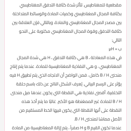
مقطعية للمغناطيس. تتأثر شدة كثافة التدفق المغناطيسي
بكثافة المجال المغناطيسي وكميات المادة والوسائط المتداخلة
بين مصدر المجال المغناطيسي والمادة. وبالتالي فإن العلاقة بين
كثافة التدفق وقوة المجال المغناطيسي مكتوبة على النحو
التالي:
ب = µH
في هذه المعادلة ، B هي كثافة التدفق ، H هي شدة المجال
المغناطيسي ، و هي النفاذية المغناطيسية للمادة. عندما يتم إنتاج
منحنى B / H كامل ، فمن الواضح أن الاتجاه الذي يتم تطبيق H فيه
يؤثر على الرسم البياني. يُعرف الشكل الناتج عن ذلك باسم حلقة
التخلفية. أقصى نفاذية هي النقطة التي يكون عندها ميل منحنى
B / H للمادة غير الممغنطة هو الأكبر. غالبًا ما يتم أخذ هذه
النقطة على أنها النقطة التي يكون فيها الخط المستقيم من
الأصل مماسًا لمنحنى B / H.
عندما تكون القيم B و H صفراً ، يتم إزالة المغناطيسية من المادة