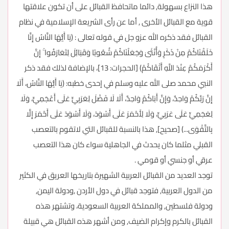
هذا النزاع بسهولة, دائما ماتحافظ القبائل على أن تكون علاقتها
قوية مع القبائل الأخرى , أما عن رأى الشريعة الإسلامية في نظام
القبائل فقد ذكره الله عزو جل في قوله تعالى : (يَا أَيُّهَا النَّاسُ إِنَّا
خَلَقْنَاكُمْ مِنْ ذَكَرٍ وَأُنْثَىٰ وَجَعَلْنَاكُمْ شُعُوبًا وَقَبَائِلَ لِتَعَارَفُوا ۚ إِنَّ
أَكْرَمَكُمْ عِنْدَ اللَّهِ أَتْقَاكُمْ) [الحجرات: 13]، بالإضافة لذلك فقد ذكر
النبي محمد صلى الله عليه وسلم في إحدى خطبه: (يَا أَيُّهَا النَّاسُ، أَلَا
إِنَّ رَبَّكُمْ وَاحِدٌ، وَإِنَّ أَبَاكُمْ وَاحِدٌ، أَلَا لَا فَضْلَ لِعَرَبِيٍّ عَلَى أَعْجَمِيٍّ، وَلَا
لِعَجَمِيٍّ عَلَى عَرَبِيٍّ، وَلَا لِأَحْمَرَ عَلَى أَسْوَدَ، وَلَا أَسْوَدَ عَلَى أَحْمَرَ إِلَّا
بِالتَّقْوَى...) [صحيح], هذا بالنسبة للقبائل التي لاتقوم بالتعصب
القبلي مثلما كان يحدث في الجاهلية سواء كان هذا التعصب
عرقي أو جنسي أو قومي .
توجد العديد من القبائل العربية الشهيرة بتاريخها العريق في الكثير
من الدول العربية, فتوجد قبائل في دول الأردن ,ودولة اليمن,
ودولة فلسطين, والمملكة العربية السعودية، وتشتهر هذه
القبائل بالكرم وإكرام الضيف, ومن أشهر هذه القبائل هي قبيلة