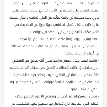
طريق إجراء تغييرات صغيرة في حياتك اليومية. على سبيل المثال ،
يمكنك العمل على التحكم في الأكل الدافع. عندما توشك على
تناول وجبة خفيفة في وقت متأخر من الليل ، توقف واسأل نفسك
ما إذا كنت جائعًا بالفعل. ثم اشرب كوبًا كبيرًا من الماء بدلاً من
ذلك. يمكنك التفكير بوعي في التحكم في دوافعك.
- يعد ترتيب سريرك يوميًا عادة رائعة يجب الالتزام بها. سوف
يساعدك على تطوير الانضباط ، والذي يمكنك استخدامه بعد ذلك
في أجزاء أخرى من حياتك.
- نزاهة الممارسة . العيش بنزاهة يعني أنك صادق مع الشخص
الذي بداخله. إذا كانت أفعالك لا تتطابق مع معتقداتك ، فستشعر
دائمًا بعدم الاستقرار في الداخل. اعرف واحترم قيمك الشخصية
وأخلاقك في حياتك اليومية. اتخذ قراراتك بناءً على هذه القيم ، ولا
تنحني لضغط الأقران.
- تحمل المسؤولية عن أخطائك وتصحيح الأمور. الجميع يرتكب
أخطاء ، لكن الطريقة التي تتعامل بها معهم تظهر شخصيتك. كن