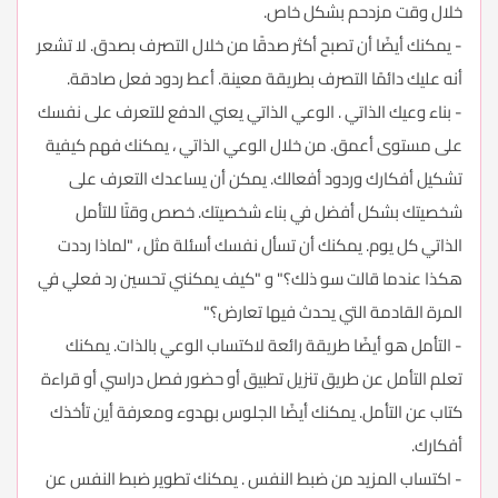
خلال وقت مزدحم بشكل خاص.
- يمكنك أيضًا أن تصبح أكثر صدقًا من خلال التصرف بصدق. لا تشعر
أنه عليك دائمًا التصرف بطريقة معينة. أعط ردود فعل صادقة.
- بناء وعيك الذاتي . الوعي الذاتي يعني الدفع للتعرف على نفسك
على مستوى أعمق. من خلال الوعي الذاتي ، يمكنك فهم كيفية
تشكيل أفكارك وردود أفعالك. يمكن أن يساعدك التعرف على
شخصيتك بشكل أفضل في بناء شخصيتك. خصص وقتًا للتأمل
الذاتي كل يوم. يمكنك أن تسأل نفسك أسئلة مثل ، "لماذا رددت
هكذا عندما قالت سو ذلك؟" و "كيف يمكنني تحسين رد فعلي في
المرة القادمة التي يحدث فيها تعارض؟"
- التأمل هو أيضًا طريقة رائعة لاكتساب الوعي بالذات. يمكنك
تعلم التأمل عن طريق تنزيل تطبيق أو حضور فصل دراسي أو قراءة
كتاب عن التأمل. يمكنك أيضًا الجلوس بهدوء ومعرفة أين تأخذك
أفكارك.
- اكتساب المزيد من ضبط النفس . يمكنك تطوير ضبط النفس عن