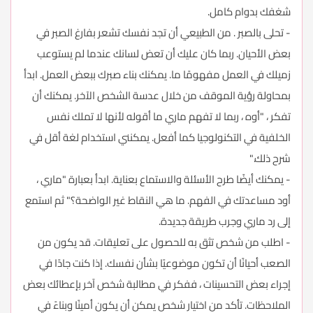
شغفك بدوام كامل.
- تحلى بالصبر . من الطبيعي أن تجد نفسك تشعر بفارغ الصبر في
بعض الأحيان. ربما كان عليك أن تعض لسانك عندما لم يستوعب
زميلك في العمل مفهومًا ما. يمكنك بناء صبرك ببعض العمل. ابدأ
بمحاولة رؤية الموقف من خلال عدسة الشخص الآخر. يمكنك أن
تفكر ، "أوه ، ربما لا تفهم ماري ما أقوله لأنها لا تملك نفس
الخلفية في التكنولوجيا كما أفعل. يمكنني استخدام لغة أقل في
شرح ذلك."
- يمكنك أيضًا طرح الأسئلة والاستماع بعناية. ابدأ بعبارة "ماري ،
أود مساعدتك في الفهم. ما هي النقاط غير الواضحة؟" ثم استمع
إلى رد ماري وجرب طريقة جديدة.
- اطلب من شخص تثق به للحصول على تعليقات. قد يكون من
الصعب أحيانًا أن تكون موضوعيًا بشأن نفسك. إذا كنت جادًا في
إجراء بعض التحسينات ، ففكر في مطالبة شخص آخر بإعطائك بعض
الملاحظات. تأكد من اختيار شخص يمكن أن يكون أمينًا وبناءً في