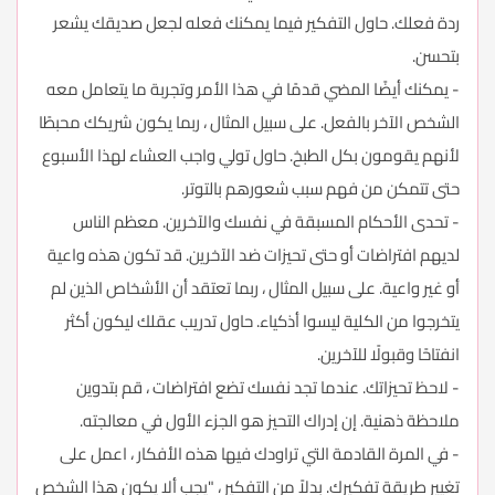
ردة فعلك. حاول التفكير فيما يمكنك فعله لجعل صديقك يشعر
بتحسن.
- يمكنك أيضًا المضي قدمًا في هذا الأمر وتجربة ما يتعامل معه
الشخص الآخر بالفعل. على سبيل المثال ، ربما يكون شريكك محبطًا
لأنهم يقومون بكل الطبخ. حاول تولي واجب العشاء لهذا الأسبوع
حتى تتمكن من فهم سبب شعورهم بالتوتر.
- تحدى الأحكام المسبقة في نفسك والآخرين. معظم الناس
لديهم افتراضات أو حتى تحيزات ضد الآخرين. قد تكون هذه واعية
أو غير واعية. على سبيل المثال ، ربما تعتقد أن الأشخاص الذين لم
يتخرجوا من الكلية ليسوا أذكياء. حاول تدريب عقلك ليكون أكثر
انفتاحًا وقبولًا للآخرين.
- لاحظ تحيزاتك. عندما تجد نفسك تضع افتراضات ، قم بتدوين
ملاحظة ذهنية. إن إدراك التحيز هو الجزء الأول في معالجته.
- في المرة القادمة التي تراودك فيها هذه الأفكار ، اعمل على
تغيير طريقة تفكيرك. بدلاً من التفكير ، "يجب ألا يكون هذا الشخص