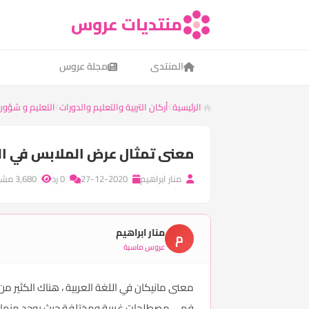
منتديات عروس
المنتدى
مجلة عروس
الرئيسية
أركان التربية والتعليم والدورات
التعليم و شؤون
معنى تمثال عرض الملابس في الل
منار ابراهيم
27-12-2020
0 رد
3,680 مشاهدة
منار ابراهيم
م
عروس ماسية
معنى مانيكان في اللغة العربية ، هناك الكثير من
فهي مصطلحات غربية ومختلفة حيث يوجد منها الك