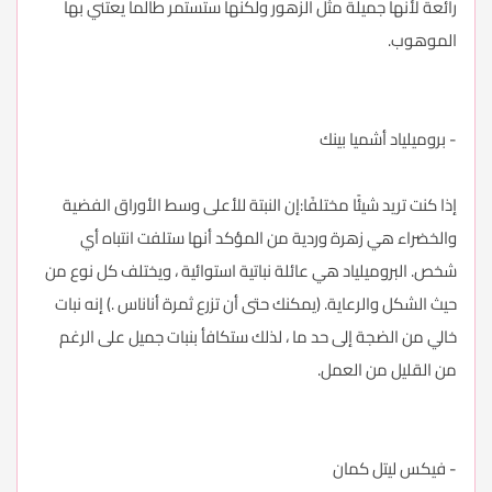
رائعة لأنها جميلة مثل الزهور ولكنها ستستمر طالما يعتني بها
الموهوب.
- بروميلياد أشميا بينك
إذا كنت تريد شيئًا مختلفًا:إن النبتة للأعلى وسط الأوراق الفضية
والخضراء هي زهرة وردية من المؤكد أنها ستلفت انتباه أي
شخص. البروميلياد هي عائلة نباتية استوائية ، ويختلف كل نوع من
حيث الشكل والرعاية. (يمكنك حتى أن تزرع ثمرة أناناس .) إنه نبات
خالي من الضجة إلى حد ما ، لذلك ستكافأ بنبات جميل على الرغم
من القليل من العمل.
- فيكس ليتل كمان