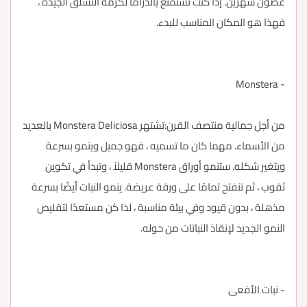
غضون شهرين. إذا كنت تستمتع بالدراما لكرمة التسلق الجيدة ،
فهذا هو المكان المناسب للبدء.
- Monstera
من أجل جمالية منتصف القرن:تشتهر Monstera Deliciosa بالعديد
من الأسماء. مهما كان ما تسميه ، فهو جميل وينمو بسرعة
ويتغير شكله. ستنمو أوراق Monstera قليلاً ، وتبدأ في تكوين
ثقوب ، ثم تنفتح تمامًا على ورقة عريضة. ينمو النبات أيضًا بسرعة
مذهلة ، بدون قيود وفي بيئة مناسبة ، لذا كن مستعدًا لتقليص
النمو الجديد لإنقاذ النباتات من حوله.
- نبات الأفعى