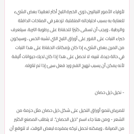
لأولياء الأمور النباتيين ذوي الخبرة:اللبخ أكثر تعقيدًا بعض الشيء
للعناية به بسبب احتياجاته المتقلبة. تزدهر في المناخات الدافئة
والرطبة ، ويجب أن تسقى كثيرًا للحفاظ على رطوبة التربة. سيتعرف
خبراء النبات على الفور على أوراق اللبخ التي تشبه الخس ، وسيكون
من المرن بعض الشيء إذا كان بإمكانك الحفاظ على هذا النبات
في حالة جيدة. تنبيه: لا تحصل على هذا إذا كان لديك حيوانات أليفة
لأنه يمكن أن يسبب تهيج الفم ورد فعل سيئ إذا تم تناوله.
- نخيل ذيل حصان
للمريض:تنمو أوراق النخيل على شكل ذيل حصان مثل حزمة من
الشعر - ومن هنا جاء اسم "ذيل الحصان". لا يتطلب المصنع الكثير
من الصيانة ، ويمكنه تحمل تركه بمفرده لبعض الوقت. لا تتوقع أن