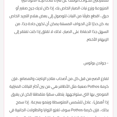
للمعرضين للحوادث:توقف عن شراء مادة لزجة الألوة فيرا
المزروعة وزرع نبات الصبار الخاص بك. إذا كان لديك جرح صغير أو
حرق ، اقطع طرفًا من النبات للوصول إلى بعض هلام التبريد الخاص
به. كن حذرًا لأن الحواف المسننة يمكن أن تكون حادة جدًا. من
السهل جدًا الحفاظ على الصبار ، لذلك لا تقلق إذا كنت تفتقر إلى
الإبهام الأخضر.
- جولدن بوثوس
لفارغ الصبر:من قبل كل من أصحاب متاجر الإنترنت والمصانع ، فإن
كرمة Pothos صعبة مثل الأظافر هي من بين أكثر النباتات المنزلية
الموصى بها التي ستواجهها. يتطلب سقيًا متقطعًا (لكن لن يغرق
إذا أهمل) ، عادل للشمس المتوسطة وينمو بسرعة . إذا سمح
بذلك ، فإن كرمة Pothos سوف تغزو الزوايا والطاولات الجانبية في