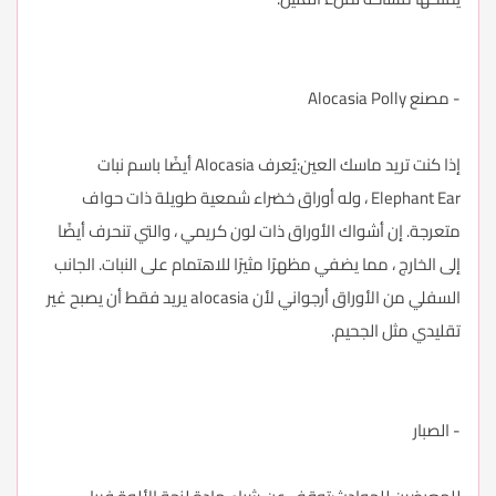
- مصنع Alocasia Polly
إذا كنت تريد ماسك العين:يُعرف Alocasia أيضًا باسم نبات
Elephant Ear ، وله أوراق خضراء شمعية طويلة ذات حواف
متعرجة. إن أشواك الأوراق ذات لون كريمي ، والتي تنحرف أيضًا
إلى الخارج ، مما يضفي مظهرًا مثيرًا للاهتمام على النبات. الجانب
السفلي من الأوراق أرجواني لأن alocasia يريد فقط أن يصبح غير
تقليدي مثل الجحيم.
- الصبار