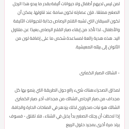
لمن ليس لديهم أطفال ولا حيوانات أليفة:بقدر ما يبدو هذا الرجل
الصغير ممتعًا ، فإن عصارته تكون سامة عند تناولها. يمكن أن
تكون السيقان التي تشبه القلم الرصاص جذابة للحيوانات الأليفة
والأطفال ، لذا تأكد من إبقاء صبار القلم الرصاص بعيدًا عن متناول
اليد. هذه هدية رائعة لمساعدة شخص ما على إضافة لون من
الألوان إلى بيئته المعيشية.
- الشائك الصبار الكمثرى
لمذاق الصحراء:هناك شيء رائع حول الطريقة التي ينمو بها كل
مجداف من صبار الإجاص الشائك من مجداف آخر. صبار الكمثرى
الشائك هو نبات صحراوي لذلك يزدهر في المناخات الحارة والجافة.
إذا لاحظت أن رجلك الصغير بدأ يذبل في الشتاء ، فلا تقلق - فسوف
يرتد مرة أخرى بمجرد حلول الربيع