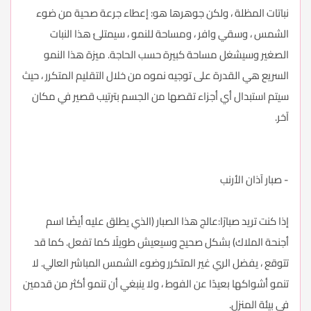
نباتات المظلة ، ولكن جوهرها هو: إعطاء جرعة صحية من ضوء
الشمس ، وسقي وافر ، ومساحة للنمو ، سيمتلئ هذا النبات
الصغير وسيشغل مساحة كبيرة حسب الحاجة. ميزة هذا النمو
السريع هي القدرة على توجيه نموه من خلال التقليم المتكرر ، حيث
سيتم استبدال أي أجزاء تقصها من الجسم بترتيب قصير في مكان
آخر.
- صبار آذان الأرنب
إذا كنت تريد صبارًا:عالج هذا الصبار (الذي يطلق عليه أيضًا اسم
أجنحة الملاك) بشكل صحيح وسيعيش طويلًا كما تفعل. كما قد
تتوقع ، يفضل الري غير المتكرر وضوء الشمس المباشر العالي. لا
تنمو أشواكها بعيدًا عن الفوط ، ولا ينبغي أن تنمو أكثر من قدمين
في بيئة المنزل.