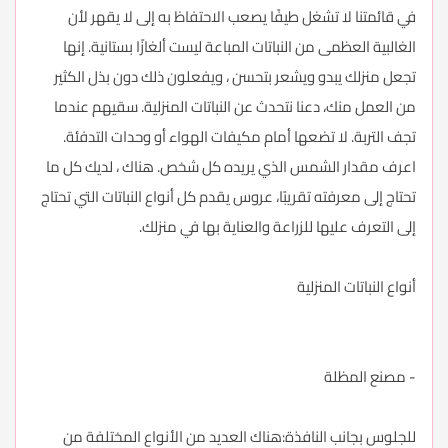
في قائمتنا لا تشغل طيفًا يصعب الاحتفاظ به إلى لا يقهر لأن
الغالبية العظمى من النباتات المباعة ليست ألغازًا بستانية. إنها
تجعل منزلك يبدو ويشعر بتحسن ، ويفعلون ذلك دون بذل الكثير
من العمل منك، دعنا نتحدث عن النباتات المنزلية. سقيهم عندما
تجف التربة. لا تضعها أمام مكيفات الهواء أو وحدات التدفئة.
اعرف مقدار الشمس الذي يريده كل شخص. هناك ، لديك كل ما
تحتاج إلى معرفته تقريبًا، عروس يقدم كل أنواع النباتات التي تحتاج
إلى التعرف عليها للزراعة والعناية بها في منزلك.
أنواع النباتات المنزلية
- مصنع المظلة
للجلوس بجانب النافذة:هناك العديد من الأنواع المختلفة من