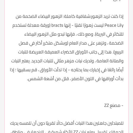
إذا كنت تريد الزهور:شفافية كاملة: الزهور البيضاء الضخمة من
Peace Lily ليست زهورًا تقنيًا - إنها bracts (ورقة معدلة تستخدم
للتكاثر في البرية). ومع ذلك ، فإنها تبدو مثل الزهور البيضاء
الضخمة ، وتزهر على مدار العام (وبشكل متكرر أكثر في فصل
الربيع). هذا إلى جانب الأوراق الخضراء العميقة العريضة للنبات
والمتانة العامة ، ولديك نبات مزهر مثالي للنبات الجديد. يعتبر النبات
أيضًا رائعًا في إخبارك بما يحتاجه - إذا تدلّت الأوراق ، قم بسقيها ؛ إذا
بدأت أوراقها في اللون الأصفر ، قلل من أشعة الشمس.
- مصنع ZZ
للمبتدئين جاهلين:هذا النبات أفضل حالًا تقريبًا دون أن تلمسه يديك
الحمقاء. تقريبا . يعتبر نبات ZZ الأكثر شهرة في الازدهار في مناطق