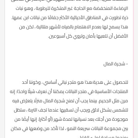
الإضاءة المنخفضة مع الحاجة غير المتكررة للرطوبة ، وهو نبات
ذرة تطورت في المناطق الأحيائية الأكثر جفافًا من نباتات ابن عمها.
هذا يسمح لها بعدم الاهتمام بالمياه لأشهر متتالية ، لكن من
الأفضل أن تلعبها بأمان وتروي كل أسبوعين.
- شجرة المال
للحصول على هدية:هذا هو متجر نباتي أساسي ، وكوننا أحد
المنتجات الأساسية في متجر النباتات يمكننا أن نعرف شيئًا واحدًا: إنه
مرن مثل الجحيم. بينما يجب أن تمنح شجرة المال منزلًا يتعرّض فيه
للشمس بشكل لائق ويجب أن تسقيها عندما تجف التربة ، ستظل
موجودة من أجلك بعد نسيانها لمدة شهر (أو أكثر). إنها أيضًا من
بين مجموعة النباتات سريعة النمو ، لذا تأكد من وضعها في مكان
يمنحها مساحة لملء القليل.