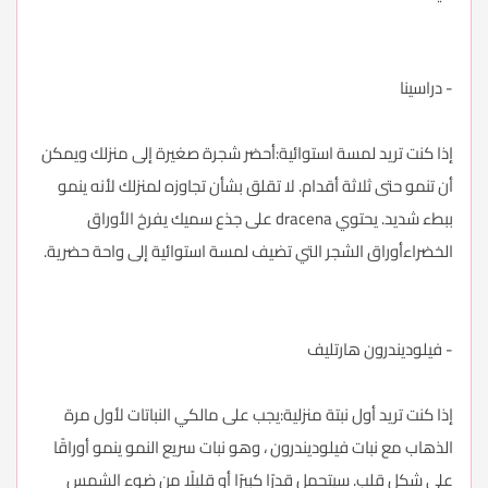
- دراسينا
إذا كنت تريد لمسة استوائية:أحضر شجرة صغيرة إلى منزلك ويمكن
أن تنمو حتى ثلاثة أقدام. لا تقلق بشأن تجاوزه لمنزلك لأنه ينمو
ببطء شديد. يحتوي dracena على جذع سميك يفرخ الأوراق
الخضراءأوراق الشجر التي تضيف لمسة استوائية إلى واحة حضرية.
- فيلوديندرون هارتليف
إذا كنت تريد أول نبتة منزلية:يجب على مالكي النباتات لأول مرة
الذهاب مع نبات فيلوديندرون ، وهو نبات سريع النمو ينمو أوراقًا
على شكل قلب. سيتحمل قدرًا كبيرًا أو قليلًا من ضوء الشمس