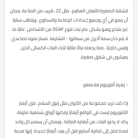
للشقة الصغيرة:الثعبان العظيم ، مثل ZZ ، قريب من المناعة. يمكن
أن ينمو في أي وجميع إعدادات الإضاءة والسطوع ، ويتطلب سقيًا
غير متكرر وهو بشكل عام نبات لنوع DGAF من الأشخاص. غالبًا ما
لا يتم ذكر سمة أخرى من سماتها - انتشارها. مسار نموه تصاعدي
وليس خارجيًا ، مما يجعله نباتًا مثاليًا لآباء النبات الكسالى الذين
يعيشون في شقق صغيرة.
- زهرة أنثوريوم فلامنغو
إذا كنت تريد مجموعة من الألوان:مثل زنبق السلام ، فإن أزهار
الأنثوريوم ليست في الواقع أزهارًا ولكنها أوراق شمعية ملونة.
يكاد لا يخلو النبات من أزهاره البراقة ، ويمكن أن يستمر كل واحد
لمدة تصل إلى ثمانية أسابيع قبل أن ينبت أزهارًا جديدة. إنها هدية