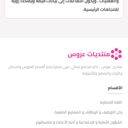
والعمليات ، ويحول التفاعلات إلى بيانات قيمة ويمنحك رؤية
للاتجاهات الرئيسية.
منتديات عروس
منتدى عروس - اكبر مجتمع نسائي عربي متميز يضم أقسام العروس والجمال
والأزياء والمطبخ والأمومة
الأقسام
اللغه الانجليزيه
ركن التوظيف و الوظائف و المشاريع الصغيرة
الشؤون الأسرية و الإجتماعية و أخبار الأعضاء و مناسباتهم