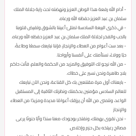
- أدام الله رفعة هذا الوطن العزيز ونهضته تحت راية جلالة الملك
سلمان بن عبد العزيز حفظه الله ورعاه.
- في ذكرى البيعة السادسة تمتلئ أعيننا بالشوق وتفيض قلوبنا
بالحب والفخر لجلالة الملك سلمان بن عبد العزيز حفظه الله ورعاه.
- بعد ست أعوام من العطاء والإنجاز، فإننا نبايعك سمعًا وطاعةً،
حبًا وولاءً، نستأمنك على أنفسنا وأرواحنا.
- من الله نرجو لك التوفيق والمزيد من الحكمة والعلم، فأنت حاكم
بلادٍ طاهرة ونحن نسير على خطاك.
- بايعناك أول مرة مقتنعين بك كل القناعة، ونحن الآن نبايعك
للعالم السادس مؤمنين بحكمتك ونظرتك الثاقبة إلى المستقبل
الواعد، ونتمنى من الله أن يرزقك أعوامًا مديدة ومزيدًا من العطاء
والإنجاز
- نحن نقوى بهمتك، ونفتخر بوجودك معنا سندًا وأبًا حنونًا يرعى
مصالح رعيتخه بكل حزم وإخلاص.