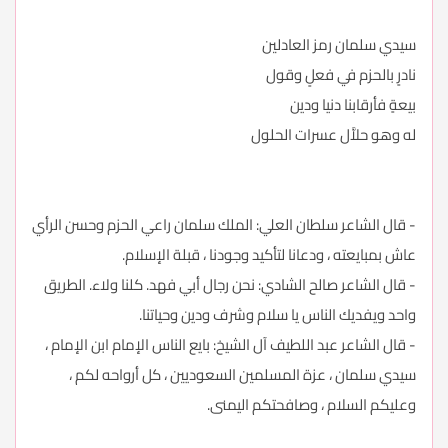
سيدي سلمان رمز العادلين
نادرٍ بالحزم في فعلٍ وقول
بيعةٍ فأرقابنا دنيا ودين
له وهو حلاَّل عسرات الحلول
- قال الشاعر سلطان العلي: الملك سلمان راعي الحزم وحسن الرأي
عاش بمبايعته ، ودعانا لتأكيد وجودنا ، قبلة الإسلام.
- قال الشاعر صالح الشادي: نحن رجال أبي فهد. كلنا ولاء. الطريق
واحد ويفديك الناس يا سلام وشرف ودين وحياتنا.
- قال الشاعر عبد اللطيف آل الشيخ: بايع الناس الإمام ابن الإمام ،
سيدي سلمان ، عزة المسلمين السعوديين ، كل أرواحه لكم ،
وعليكم السلام ، وصافحتكم اليمنى.