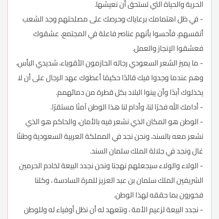
الحرية والحياة التي تستحق أن نعيشها.
- في ظل اهتمامك برعاياك وحرصك على مصلحتهم وجد الشعب
أنفسهم، فأحسوا بأنهم عناصر فاعلة في المجتمع، عشقوك
فعشقوا الإنجاز والعمل.
- ما يميز الشعر السعودي رجاله الحازمون الأقوياء، شديدي البأس،
وهم عندما وجدوا فيك قائدًا حكيمًا أعطوك عهد الرجال على أن لا
يخذلوك أبدًا وأن يبنوا البلاد بكل قطرة من دمائهمم.
- أدامك الله فخرًا لنا، وأدام لنا هذا الوطن آمنًا مستقرًا.
- الوطن هو المكان الذي نشعر فيه بالأمان، والحاكم هو الذي
نشعر معه بالسند، ونحن نجد في المملكة العربية السعودية وطننًا
غال ونجد في جلالة الملك سلمان السند.
- الولاء والولاء سيجعلهم نهجنا ونحن نجدد البيعة لخادم الحرمين
الشريفين الملك سلمان بن عبد العزيز للمرة السادسة ، وكلنا
فخورون بما حققه لهذا الوطن.
- نجدد البيعة لزعيم الأمة ، ونتعهد له أن نظل أوفياء له وللوطن