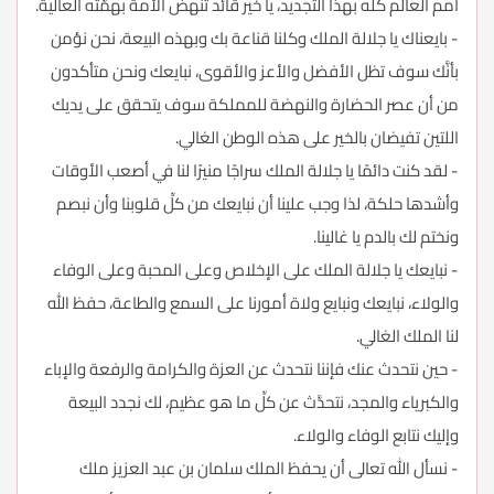
أمم العالم كلِّه بهذا التجديد، يا خير قائد تنهض الأمة بهمَّته العالية.
- بايعناك يا جلالة الملك وكلنا قناعة بك وبهذه البيعة، نحن نؤمن
بأنَّك سوف تظل الأفضل والأعز والأقوى، نبايعك ونحن متأكدون
من أن عصر الحضارة والنهضة للمملكة سوف يتحقق على يديك
اللتين تفيضان بالخير على هذه الوطن الغالي.
- لقد كنت دائمًا يا جلالة الملك سراجًا منيرًا لنا في أصعب الأوقات
وأشدها حلكة، لذا وجب علينا أن نبايعك من كلِّ قلوبنا وأن نبصم
ونختم لك بالدم يا غالينا.
- نبايعك يا جلالة الملك على الإخلاص وعلى المحبة وعلى الوفاء
والولاء، نبايعك ونبايع ولاة أمورنا على السمع والطاعة، حفظ الله
لنا الملك الغالي.
- حين نتحدث عنك فإننا نتحدث عن العزة والكرامة والرفعة والإباء
والكبرياء والمجد، نتحدَّث عن كلِّ ما هو عظيم، لك نجدد البيعة
وإليك نتابع الوفاء والولاء.
- نسأل الله تعالى أن يحفظ الملك سلمان بن عبد العزيز ملك