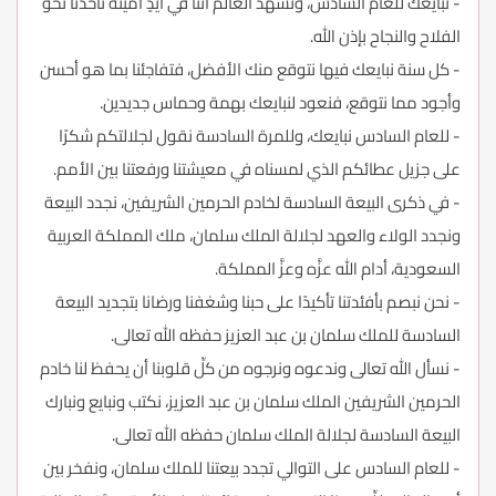
- نبايعك للعام السادس، ونشهد العالم أننا في أيدٍ أمينة تأخذنا نحو
الفلاح والنجاح بإذن الله.
- كل سنة نبايعك فيها نتوقع منك الأفضل، فتفاجئنا بما هو أحسن
وأجود مما نتوقع، فنعود لنبايعك بهمة وحماس جديدين.
- للعام السادس نبايعك، وللمرة السادسة نقول لجلالتكم شكرًا
على جزيل عطائكم الذي لمسناه في معيشتنا ورفعتنا بين الأمم.
- في ذكرى البيعة السادسة لخادم الحرمين الشريفين، نجدد البيعة
ونجدد الولاء والعهد لجلالة الملك سلمان، ملك المملكة العربية
السعودية، أدام الله عزَّه وعزَّ المملكة.
- نحن نبصم بأفئدتنا تأكيدًا على حبنا وشغفنا ورضانا بتجديد البيعة
السادسة للملك سلمان بن عبد العزيز حفظه الله تعالى.
- نسأل الله تعالى وندعوه ونرجوه من كلِّ قلوبنا أن يحفظ لنا خادم
الحرمين الشريفين الملك سلمان بن عبد العزيز، نكتب ونبايع ونبارك
البيعة السادسة لجلالة الملك سلمان حفظه الله تعالى.
- للعام السادس على التوالي تجدد بيعتنا للملك سلمان، ونفخر بين