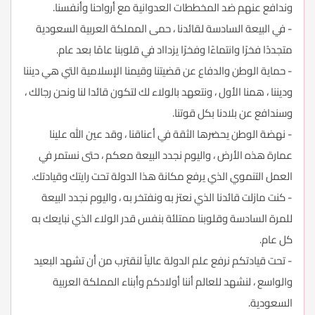
وندافع عنهم ضد المخططات العدوانية مع أرواحنا وأنفسنا.
- في البيعة السادسة لقائدنا ، حمى المملكة العربية السعودية
متجددًا فخرًا وانتماءًا وفخرًا يزدااد في قلوبنا عامًا بعد عام.
- حماية الوطن والدفاع عن قضيتنا وقيمنا الإسلامية التي هي ديننا
وديننا ، همنا الأول ، ونتعهد بالولاء لك لتكون قائدا لنا ونحن رجالك ،
وسندافع عن بلادنا بكل قوتنا.
- نهضة الوطن يحضرها الثقة في أعناقنا ، وقد عين الله علينا
عمارة هذه الأرض ، واليوم نجدد البيعة معكم ، حتى نستمر في
العمل التنموي الذي يرفع مكانة هذا الدولة تحت رايتك وقيادتك.
- كنت مازلت قائدنا الذي نعتز به ونفتخر به ، واليوم نجدد البيعة
للمرة السادسة وقلوبنا ممتلئة بنفس قدر الولاء الذي نبايعك به
كل عام.
- تحت قيادتكم نرفع علم الدولة عالياً لنقترب من أن تشهد البعيد
والواسع ، لنشهد للعالم أننا أولادكم وأبناء المملكة العربية
السعودية.