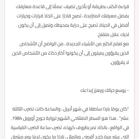
قراءة الكتب بطريقة أو بأخرى تضيف عمقًا إلى قاعدة معارفك.
بفضل معرفتك المتزايدة ، تصبح قادرًا على اتخاذ قرارات وخيارات
أفضل في الحياة. تصبح على دراية بمحيطك وتميل إلى أن يكون
لديك عقل متفتح.
مع تعلم الكثير من الأشياء الجديدة ، من الواضح أن الأشخاص
الذين يقرؤون يميلون إلى أن يكونوا أكثر ذكاءً من الأشخاص الذين
لا يقرؤون.
- يوسع خيالك ويعزز إبداعك
"كان يومًا باردًا ساطعًا في شهر أبريل ، والساعة كانت تضرب الثالثة
عشر" . هذا هو السطر الافتتاحي الشهير لرواية جورج أورويل 1984.
في الواقع ، بالكاد نمر بظروف كهذه. تضرب ساعة الضرب القياسية
اثني عشر مرة كحد أقصى. وبالمثل ، نادرًا ما يكون لدينا يوم مشرق