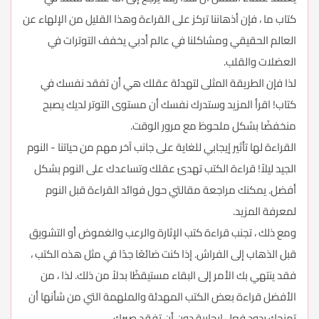
كتاب ما ، فإن أذهاننا تركز على القراءة وهذا القليل من الإلهاء عن
العالم الحقيقي ومشاكلنا في عالم أدبي يخفف التوترات في
العضلات والقلب.
لذا فإن الطريقة المثلى لتهدئة عقلك هي أن تفقد نفسك في
كتاب! اقرأ المزيد وستدرك نفسك أن مستوى التوتر لديك يصبح
منخفضًا بشكل ملحوظ مع مرور الوقت.
القراءة لها تأثير إيجابي للغاية على جانب آخر مهم من حياتنا - النوم
الجيد ليلاً! قراءة الكتب تهدئ عقلك وتساعدك على النوم بشكل
أفضل. يمكنك مراجعة مقالتي حول فوائد القراءة قبل النوم
لمعرفة المزيد.
ومع ذلك ، تجنب قراءة كتب الإثارة والرعب والغموض أو التشويق
قبل الذهاب إلى الفراش. إذا كنت ضائعًا جدًا في مثل هذه الكتب ،
فقد ينتهي بك الأمر إلى البقاء مستيقظًا بدلاً من ذلك. لذا ، من
الأفضل قراءة بعض الكتب المهدئة والملهمة التي من شأنها أن
تمنحك ردود فعل إيجابية دون أن تفقد صبرك.