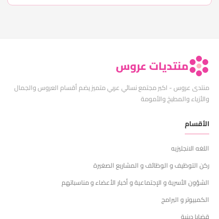
منتديات عروس
منتدى عروس - اكبر مجتمع نسائي عربي متميز يضم أقسام العروس والجمال
والأزياء والمطبخ والأمومة
الأقسام
اللغه الانجليزيه
ركن التوظيف و الوظائف و المشاريع الصغيرة
الشؤون الأسرية و الإجتماعية و أخبار الأعضاء و مناسباتهم
الكمبيوتر و البرامج
قضايا دينية