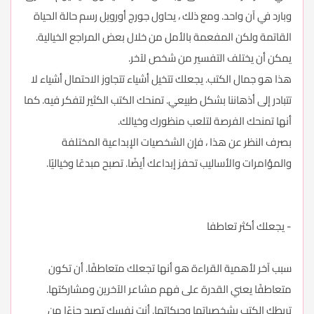
وبارد في آن واحد. ومع ذلك ، يحاول جورج أورويل رسم حالة الحياة
القاتمة ولكن المفعمة بالأمل من خلال بعض المراجع الخيالية.
يمكن أن يختلف التفسير من شخص لآخر.
هذا هو جمال الكتب. يجعلك تتخيل أشياء تتجاوز الاحتمال أشياء لا
تتبادر إلى أذهاننا بشكل طبيعي. تمنحك الكتب الكثير لتفكر فيه. كما
أنها تمنحك الفرصة لتلعب منظورك وخيالك.
بصرف النظر عن هذا ، فإن الشخصيات الإبداعية المختلفة
والمؤامرات والأساليب تحفز إبداعك أيضًا. تصبح مبدعًا وخياليًا.
- يجعلك أكثر تعاطفا
سبب آخر لأهمية القراءة هو أنها تجعلك متعاطفًا. أن تكون
متعاطفًا يعني القدرة على فهم مشاعر الآخرين ومشاركتها.
تربطك الكتب بشخصياتها وحبكاتها. أنت نفسك تصبح جزءًا من