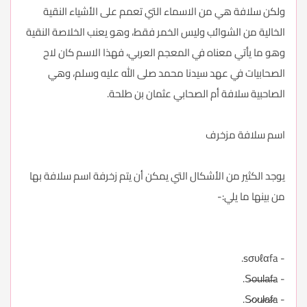
ولكن سلافة هي من الاسماء التي تعمم على الأشياء النقية
الخالية من الشوائب وليس الخمر فقط، وهو يعنب الخلاصة النقية
وهو ما يأتي معناه في المعجم العربي، فهذا الاسم كان لاح
الصحابيات في عهد سيدنا محمد صلى الله عليه وسلم، وهي
الصاحبية سلافة أم الصحابي عثمان بن طلحة.
اسم سلافة مزخرف
يوجد الكثير من الأشكال التي يمكن أن يتم زخرفة اسم سلافة بها
من بينها ما يلي:-
- sσυℓαfa.
- S̶o̶u̶l̶a̶f̶a.
- S̷o̷u̷l̷a̷f̷a.