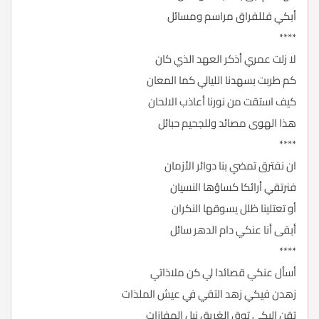
أبكي فللفراق مراسم ومسائل
****
لا زلت عمري أذكر العهد الذي كان
كم طربت بسهدنا الليالي كما المعان
كيف استقت من نورنا أعاذب الالحان
هذا الهوى مصائد وللجحيم حبائل
****
ان نفترق تمضي بنا دوائر الأزمان
فنرتقي أرائكا كساؤها النسيان
أو تعتلينا ظلل يسوقها النكران
أبقى أنا عنكي دام الدهر سائل
****
أسأل عنكي قصائدا لي كن ملاذاتي
زهدن فيكي زهد التقي في عيش الملذات
تقن اليكي توق الغريق نيل المفازات