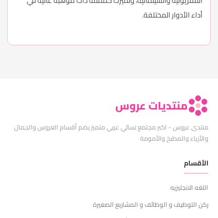
التلفزيونيّة والسينمائيّة، وتميّزت كممثلة ذات موهبة عالية في
أداء الأدوار المختلفة.
منتديات عروس
منتدى عروس - اكبر مجتمع نسائي عربي متميز يضم أقسام العروس والجمال
والأزياء والمطبخ والأمومة
الأقسام
اللغه الانجليزيه
ركن التوظيف و الوظائف و المشاريع الصغيرة