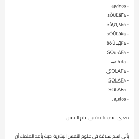
- aɟɐlnos.
- ѕÕÜĽắ₣a
- ЅỏỰĻλ₣a
- ѕỎÙĽă₣a
- ŝờÛĿДFa
- ЅỐuŀΔ₣a
- sσℓαfa ̶.
- S̶O̶L̶A̶F̶a ̲.
- S̲O̲L̲A̲F̲a .
- S̷O̷L̷A̷F̷a .
- aɟɐlos .
معنى اسم سلافة في علم النفس
يأتي اسم سلافة في علوم النفس البشرية، حيث يأمد العلماء أن