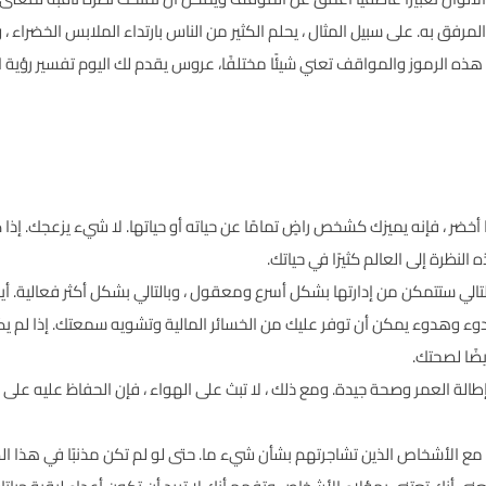
لمرفق به. على سبيل المثال ، يحلم الكثير من الناس بارتداء الملابس الخضراء ، و
هذه الرموز والمواقف تعني شيئًا مختلفًا، عروس يقدم لك اليوم تفسير رؤية ال
لمًا أخضر ، فإنه يميزك كشخص راضٍ تمامًا عن حياته أو حياتها. لا شيء يزعجك. 
ظرة إلى العالم كثيرًا في حياتك.
لتالي ستتمكن من إدارتها بشكل أسرع ومعقول ، وبالتالي بشكل أكثر فعالية. أي
دوء وهدوء يمكن أن توفر عليك من الخسائر المالية وتشويه سمعتك. إذا لم يك
ضًا لصحتك.
ر بإطالة العمر وصحة جيدة. ومع ذلك ، لا تبث على الهواء ، فإن الحفاظ عليه 
لح مع الأشخاص الذين تشاجرتهم بشأن شيء ما. حتى لو لم تكن مذنبًا في هذا ا