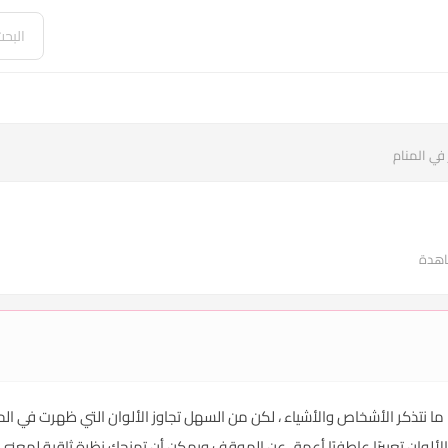
 في المنام
بًا ما نتذكر الأشخاص والأشياء ، لكن من السهل تجاوز الألوان التي ظهرت في الح
ضفي الألوان تعبيرًا عاطفيًا أعمق عن الموقف ويمكن أن تمنحك نظرة ثاقبة لمع