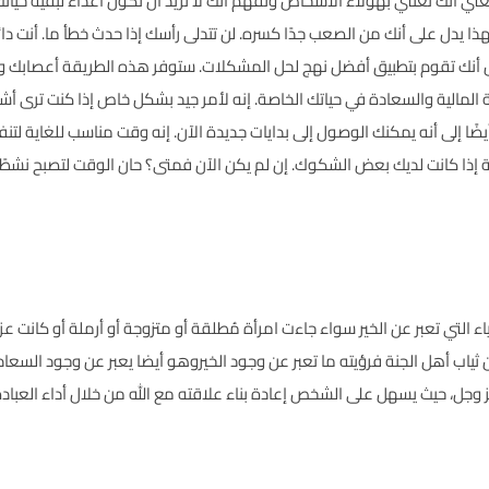
ي أنك تعتني بهؤلاء الأشخاص وتفهم أنك لا تريد أن تكون أعداء لبقية حياتك. 
فهذا يدل على أنك من الصعب جدًا كسره. لن تتدلى رأسك إذا حدث خطأ ما. أنت دائم
نك تقوم بتطبيق أفضل نهج لحل المشكلات. ستوفر هذه الطريقة أعصابك و
المالية والسعادة في حياتك الخاصة. إنه لأمر جيد بشكل خاص إذا كنت ترى أشج
يضًا إلى أنه يمكنك الوصول إلى بدايات جديدة الآن. إنه وقت مناسب للغاية لتن
نية إذا كانت لديك بعض الشكوك. إن لم يكن الآن فمتى؟ حان الوقت لتصبح نشط
اء التي تعبر عن الخير سواء جاءت امرأة مُطلقة أو متزوجة أو أرملة أو كانت عزب
ثياب أهل الجنة فرؤيته ما تعبر عن وجود الخيروهو أيضا يعبر عن وجود السعادة 
عز وجل، حيث يسهل على الشخص إعادة بناء علاقته مع الله من خلال أداء العبا