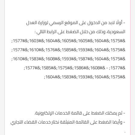
- أولًا لابد من الدخول على الموقع الرسمي لوزارة العدل
السعودية، وذلك من خلال الضغط على الرابط التالي :
&#1575;&#1604;&#1605;&#1605;&#1604;&#1603;&#1577;
&#1575;&#1604;&#1593;&#1585;&#1576;&#1610;&#1577;
&#1575;&#1604;&#1587;&#1593;&#1608;&#1583;&#1610;
&#1577; - &#1608;&#1586;&#1575;&#1585;&#1577;
&#1575;&#1604;&#1593;&#1583;&#1604;
- ثم يمكنك الضغط على قائمة الخدمات الإلكترونية.
- وأيضا الضغط على القائمة المنبثقة نختار خدمات القضاء التجاري
.