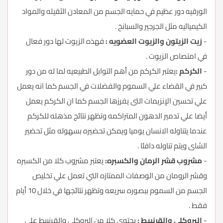
الورقيه دور عظيم في حمايه الجسم من المعادن الثقيله والمواد
الكيميائيه مثل الجرجير والسبانخ .
-
زيت الزيتون والزيوت العضويه :
فهذه الزيوت لها دور فعال
في امتصاص الزيوت .
-
الكركم :
يعتبر الكركم من أهم التوابل الطبيعيه لما له من دور
كبير في القضاء علي السموم والفضلات في الجسم كما انه يعمل
علي تحسين الإنزيمات التى يفرزها الجسم كما ان الكركم يعمل
أيضا علي تدمير الدهون المتراكمه وتظهر نتائج مذهله للكركم
عندما يتناوله الانسان يوميا ويمكن تحضيره بسهوله مثل تحضير
الشاى ويتم تناوله دافئا .
-
مشروب قشر الرمان والكسبره:
يعتبر مشروب كلا من الكسبره
وقشر الرومان من الوصفات الممتازه التي تعمل علي تخليص
الجسم من السموم ببصوره سريعه وتظهر نتائجها في خلال 10 أيام
فقط .
-
البروكلي والقرنبيط :
يحتوى كلا من البروكلي والقرنبيط علي