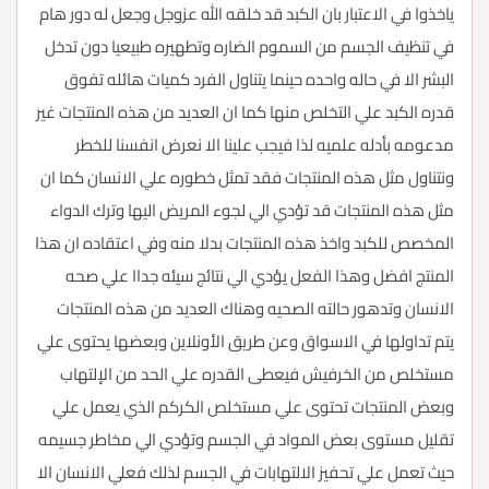
ياخذوا في الاعتبار بان الكبد قد خلقه الله عزوجل وجعل له دور هام
في تنظيف الجسم من السموم الضاره وتطهيره طبيعيا دون تدخل
البشر الا في حاله واحده حينما يتناول الفرد كميات هائله تفوق
قدره الكبد علي التخلص منها كما ان العديد من هذه المنتجات غير
مدعومه بأدله علميه لذا فيجب علينا الا نعرض انفسنا للخطر
ونتناول مثل هذه المنتجات فقد تمثل خطوره علي الانسان كما ان
مثل هذه المنتجات قد تؤدي الي لجوء المريض اليها وترك الدواء
المخصص للكبد واخذ هذه المنتجات بدلا منه وفي اعتقاده ان هذا
المنتج افضل وهذا الفعل يؤدي الي نتائج سيئه جداا علي صحه
الانسان وتدهور حالته الصحيه وهناك العديد من هذه المنتجات
يتم تداولها في الاسواق وعن طريق الأونلاين وبعضها يحتوى علي
مستخلص من الخرفيش فيعطى القدره علي الحد من الإلتهاب
وبعض المنتجات تحتوى علي مستخلص الكركم الذي يعمل علي
تقليل مستوى بعض المواد في الجسم وتؤدي الي مخاطر جسيمه
حيث تعمل علي تحفيز الالتهابات في الجسم لذلك فعلي الانسان الا