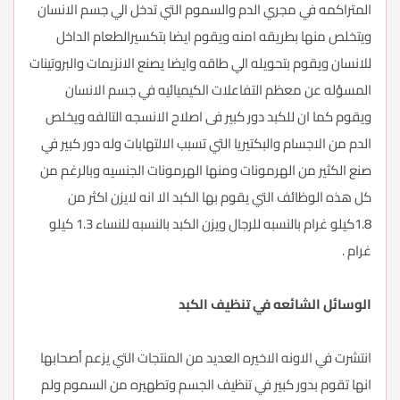
المتراكمه في مجري الدم والسموم التي تدخل الي جسم الانسان
ويتخلص منها بطريقه امنه ويقوم ايضا بتكسيرالطعام الداخل
للانسان ويقوم بتحويله الي طاقه وايضا يصنع الانزيمات والبروتينات
المسؤله عن معظم التفاعلات الكيميائيه في جسم الانسان
ويقوم كما ان للكبد دور كبير فى اصلاح الانسجه التالفه ويخلص
الدم من الاجسام والبكتيريا التي تسبب الالتهابات وله دور كبير في
صنع الكثير من الهرمونات ومنها الهرمونات الجنسيه وبالرغم من
كل هذه الوظائف التي يقوم بها الكبد الا انه لايزن اكثر من
1.8كيلو غرام بالنسبه للرجال ويزن الكبد بالنسبه للنساء 1.3 كيلو
غرام .
الوسائل الشائعه في تنظيف الكبد
انتشرت في الاونه الاخيره العديد من المنتجات التي يزعم أصحابها
انها تقوم بدور كبير في تنظيف الجسم وتطهيره من السموم ولم