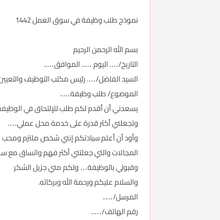
نموذج طلب وظيفة في سوق العمل 1442
بسم الله الرحمن الرحيم
التاريخ/…. اليوم ….. الموافق…..
السيد الفاضل/…. رئيس مكتب التوظيف والتعيين أ
الموضوع/ طلب وظيفة…..
يسعدني أن أقدم لكم طلب للإلتحاق في الوظيفة ا
وتجعلني أكثر قدرة على خدمة محل عملي….
وأود أن أعلم سيادتكم إنني شخص ملتزم ومحب لع
المجالات والتي جعلتني أكثر فهم واتساق مع سو
وقبولي بالوظيفة… ولكم مني جزيل الشكر
والسلام عليكم ورحمة الله وبركاته.
المرسل/…..
رقم الهاتف/…..