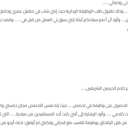
ي وخبراتي ….
.. وذلك لقبول طلب الوظيفة الإدارية حيث إنني شاب في مقتبل عمري وحاص
… وأود أن أعلم سيادتكم أيضًا إنني سبق لي العمل من قبل في ….. وقمت بالت
 خادم الحرمين الشريفين….
طلب الحصول على وظيفة في تخصص…. حيث إنه نفس التخصص مجال دراستي وال
كلامي …. وأود الإشارة إلى أنني كنت أحد المستفيدين من مبادرة….. التي تم ت
 من قبل الإلتحاق بوظيفة تتناسب مع قدراتي ولكنني لم أوفق؛ لذبك أرجو من 