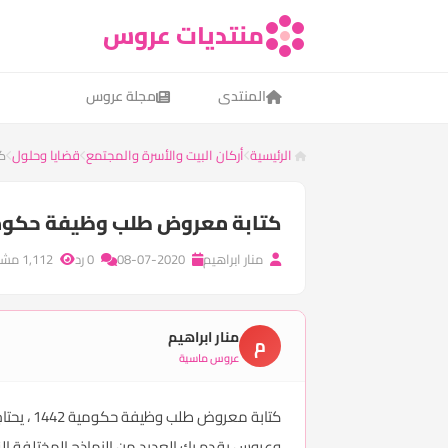
منتديات عروس
المنتدى
مجلة عروس
الرئيسية
أركان البيت والأسرة والمجتمع
قضايا وحلول
كت
كتابة معروض طلب وظيفة حكومية 2
منار ابراهيم
08-07-2020
0 رد
1,112 مشاهدة
منار ابراهيم
م
عروس ماسية
كتابة م
وعروس يقدم بك العديد من النماذج المختلفة التي ت