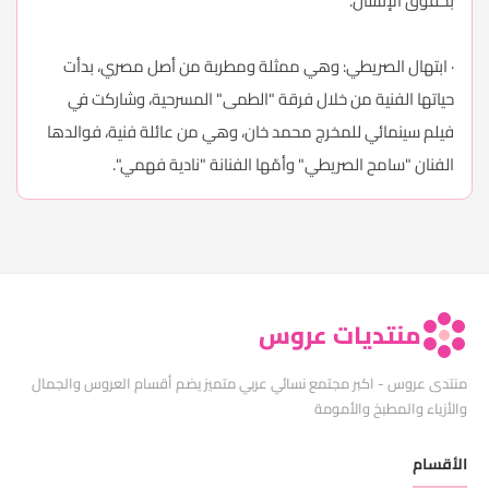
بحقوق الإنسان.
· ابتهال الصريطي: وهي ممثلة ومطربة من أصل مصري، بدأت
حياتها الفنية من خلال فرقة "الطمى" المسرحية، وشاركت في
فيلم سينمائي للمخرج محمد خان، وهي من عائلة فنية، فوالدها
الفنان "سامح الصريطي" وأمّها الفنانة "نادية فهمي".
منتديات عروس
منتدى عروس - اكبر مجتمع نسائي عربي متميز يضم أقسام العروس والجمال
والأزياء والمطبخ والأمومة
الأقسام