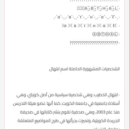
· ۰۪۫A۪۫۰۰۪۫B۪۫۰۰۪۫T۪۫۰۰۪۫H۪۫۰۰۪۫A۪۫۰۰۪۫L۪۫۰
· ⋰α⋱⋰в⋱⋰τ⋱⋰н⋱⋰α⋱⋰ℓ⋱
· ☾α☽☾в☽☾τ☽☾н☽☾α☽☾ℓ☽
· ⒶⒷⓉⒽⒶⓁ
· ????????????????????????
الشخصيات المشهورة الحاملة اسم ابتهال
· ابتهال الخطيب: وهي شخصية سياسية من أصل كويتي، وهي
أستاذة جامعية في جامعة الكويت، كما أنها عضو هيئة التدريس
منذ عام 2003، وهي صحفية تقوم بنشر كتاباتها في صحيفة
الجريدة الكويتية، وتميزت بجرأتها في طرح المواضيع المتعلقة