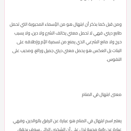
ومن قبل كما بذكر أن ابتهال هو من الأٍسماء المحبوبة التي تحمل
طابع ديني، فهي لا تحمل معني يخالف الشرع ولا دين، ولا يسبب
حرج ولا مانع الشرعي الذي يمنع من تسمية الأٍم وإطلاقه على
البنات بل العكس هو يحمل معني ديني جميل ورائع، ومحبب على
النفوس.
معنى ابتهال في المنام
يعتبر اسم ابتهال في المنام هو عبارة عن الرفق بالوالدين، وفهي
عبارة عن رؤية محببة تدل على أن الشخص الرائي سوف يحقق