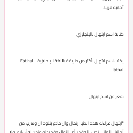
أمانيه قريباً.
كتابة اسم ابتهال بالإنجليزي
يكتب اسم ابتهال بأكثر من طريقة باللغة الإنجليزية Ebtihal –
Ibthal.
شعر عن اسم ابتهال
“ابتهال عزاءك هذه الدنيا ارتحال وآل خادع يتلوه آل وسرب من
أمانينا اللواتي تخب بنا وقد ينأى النوال وقد يدنو ونحن له أساري ولا