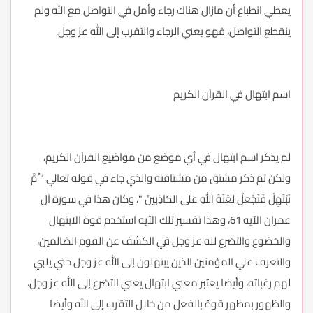
يعطي انطباع أن مازال هناك رجاء وأمل في التواصل مع الله ولم
ينقطع التواصل، فهو يعني الرجاء والتقرب إلى الله عز وجل.
اسم ابتهال في القرآن الكريم
لم يذكر اسم ابتهال في أي موضع من مواضيع القرآن الكريم،
ولكن تم ذكر مشتق من مشتاقته والذي جاء في قوله تعالي " ُمَّ
نَبْتَهِلْ فَنَجْعَلْ لَعْنَةَ اللهِ عَلَى الكاذِبِينَ "، وكان هذا في سورة آل
عمران الآيه 61، وهذا تفسير تلك الآيه استخدم قوة الابتهال
والخضوع والتضرع لله عز وجل في الكشف عن القوم الضالمين،
والتعرف علي المؤمنين الذين يبتهلون إلى الله عز وجل حتي يلبي
لهم رغباته، وأيضا يعتبر معني ابتهال يعني التضرع إلى الله عز وجل،
والظهور بمظهر قوة بالفعل من خلال التقرب إلى الله وأيضا