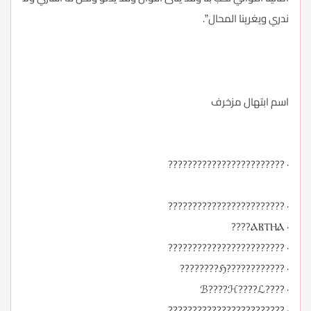
ندري ويغرينا المحال”.
اسم ابتهال مزخرف
· ????????????????????????
· ????????????????????????
· ⲀⲂⲦⲎⲀ????
· ????????????????????????
· ????????????ℌ????????
· ????ℬ????ℋ????ℒ
· ????????????????????????