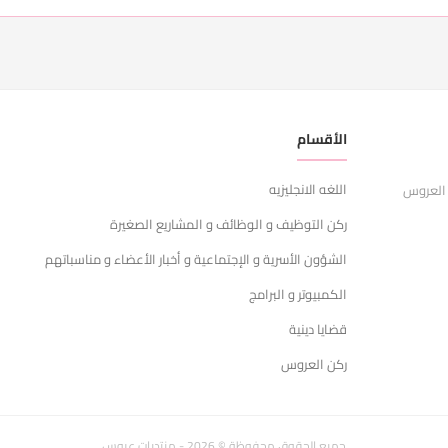
الأقسام
ر
اللغه الانجليزيه
ا
 العروس
ركن التوظيف و الوظائف و المشاريع الصغيرة
ش
الشؤون الأسرية و الإجتماعية و أخبار الأعضاء و مناسباتهم
س
الكمبيوتر و البرامج
ا
قضايا دينية
ركن العروس
جميع الحقوق محفوظة © 2026 - منتديات عروس