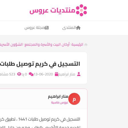
منتديات عروس
المنتدى
مجلة عروس
الرئيسية
أركان البيت والأسرة والمجتمع
الشؤون الأسرية 
التسجيل في كريم توصيل طلبات 1441
منار ابراهيم
13-06-2020
0 رد
523 مشاهدة
منار ابراهيم
م
عروس ماسية
التسجيل في كر
تقديم خدمة التأكسي بالطلب، وهو من خلال إتاح