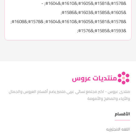
&#1578;&#1581;&#1605;&#1610;&#1604; -
&#1605;&#1585;&#1603;&#1586;
&#1578;&#1581;&#1605;&#1610;&#1604; &#1578;&#1608;
&#1593;&#1585;&#1576;
منتديات عروس
منتدى عروس - اكبر مجتمع نسائي عربي متميز يضم أقسام العروس والجمال
والأزياء والمطبخ والأمومة
الأقسام
اللغه الانجليزيه