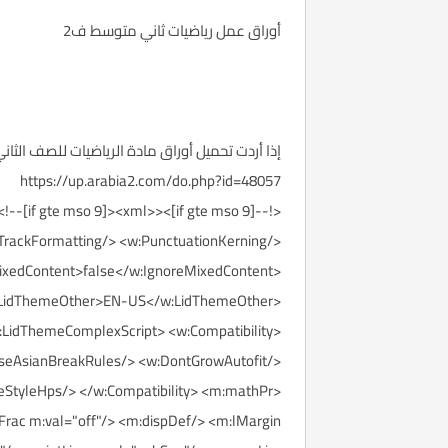
أوراق عمل رياضيات ثاني متوسط ف2
إذا أردت تحميل أوراق مادة الرياضيات للصف الثاني المتوسط الفصل الدر
https://up.arabia2.com/do.php?id=48057
Light Grid Accent 2"/> <w:LsdException Locked="false" Priority="63" SemiHidden="false" UnhideWhenUsed="false" Name="Medium Shading 1 Accent 2"/> <w:LsdException Locked="false" Priority="64" SemiHidden="false" UnhideWhenUsed="false" Name="Medium Shading 2 Accent 2"/> <w:LsdException Locked="false" Priority="65" SemiHidden="false" UnhideWhenUsed="false" Name="Medium List 1 Accent 2"/> <w:LsdException Locked="false" Priority="66" SemiHidden="false" UnhideWhenUsed="false" Name="Medium List 2 Accent 2"/> <w:LsdException Locked="false" Priority="67" SemiHidden="false" UnhideWhenUsed="false" Name="Medium Grid 1 Accent 2"/> <w:LsdException Locked="false" Priority="68" SemiHidden="false" UnhideWhenUsed="false" Name="Medium Grid 2 Accent 2"/> <w:LsdException Locked="false" Priority="69" SemiHidden="false" UnhideWhenUsed="false" Name="Medium Grid 3 Accent 2"/> <w:LsdException Locked="false" Priority="70" SemiHidden="false" UnhideWhenUsed="false" Name="Dark List Accent 2"/> <w:LsdException Locked="false" Priority="71" SemiHidden="false" UnhideWhenUsed="false" Name="Colorful Shading Accent 2"/> <w:LsdException Locked="false" Priority="72" SemiHidden="false" UnhideWhenUsed="false" Name="Colorful List Accent 2"/> <w:LsdException Locked="false" Priority="73" SemiHidden="false" UnhideWhenUsed="false" Name="Colorful Grid Accent 2"/> <w:LsdException Locked="false" Priority="60" SemiHidden="false" UnhideWhenUsed="false" Name="Light Shading Accent 3"/> <w:LsdException Locked="false" Priority="61" SemiHidden="false" UnhideWhenUsed="false" Name="Light List Accent 3"/> <w:LsdException Locked="false" Priority="62" SemiHidden="false" UnhideWhenUsed="false" Name="Light Grid Accent 3"/> <w:LsdException Locked="false" Priority="63" SemiHidden="false" UnhideWhenUsed="false" Name="Medium Shading 1 Accent 3"/> <w:LsdException Locked="false" Priority="64" SemiHidden="f