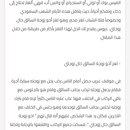
الفيس بوك أو توتي أو انستجرام، أو واتس أب، فهي ألغاز تحتاج إلى
ذكاء وتفكير أحياناً، حيث يتناقل هذه الأيام الشعب السعودي
وخصوصاً فئة الشباب لغز محير، وهو لغز أخو زوجة السائق خال
زوجتي، عروس يقدم لك الحل لهذا اللغز بأكثر من طريقة من خلال
هذا المقال.
- لغز أخو زوجة السائق خال زوجتي
في موقف غريب حصل أمام الناس ركب رجل مع زوجته سيارة أجرة
فقام بجعل زوجته تركب بجانب السائق، وقام هو بالجلوس مع
باقي الركاب في الخلف، فهنا عاب عليه الناس كثيراً لإنه قام بترك
زوجته تجلس بجانب السائق لوحدها وهو جلس في الخلف مع
الآخرين، فكان رد هذا الشخص عليهم أنه قال لهم " اخو زوجة
السائق خال زوجتي "، فسكت جميع الركاب، واقتنعوا بالإجابة ولكننا