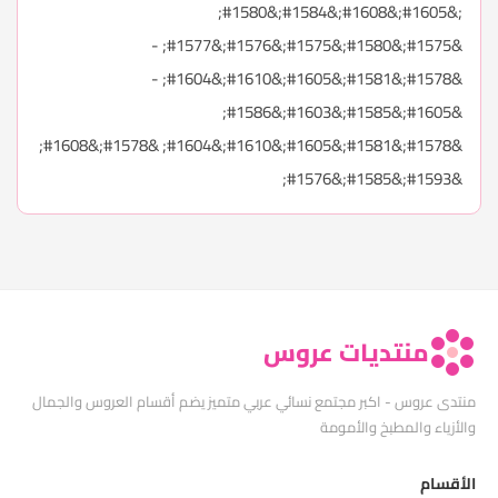
;&#1605;&#1608;&#1584;&#1580;
&#1575;&#1580;&#1575;&#1576;&#1577; -
&#1578;&#1581;&#1605;&#1610;&#1604; -
&#1605;&#1585;&#1603;&#1586;
&#1578;&#1581;&#1605;&#1610;&#1604; &#1578;&#1608;
&#1593;&#1585;&#1576;
منتديات عروس
منتدى عروس - اكبر مجتمع نسائي عربي متميز يضم أقسام العروس والجمال
والأزياء والمطبخ والأمومة
الأقسام