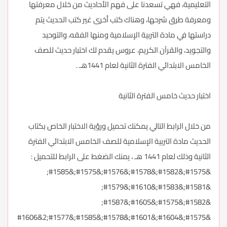
التعليمية، فهي تسعدنا على فهم الأحاديث من خلال معرفتها
ومعرفة طرق شرحها، وهناك كتب أخرى غير كتب الحديث يتم
دراستها في مادة التربية الإسلامية ومنها الفقه، والتوحيد
والتجويد، والقرآن الكريم، عروس يقدم لك اختبار حديث للصف
الخامس الابتدائي الفترة الثانية لعام 1441هـ .
اختبار حديث خامس الفترة الثانية
من خلال الرابط التالي يمكنك تحميل ورؤية الاختبار الخاص بكتاب
الحديث مادة التربية الإسلامية للصف الخامس الابتدائي الفترة
الثانية وذلك لعام 1441 هـ ، يمنك الضغط على الرابط للتحميل :
&#1575;&#1582;&#1578;&#1576;&#1575;&#1585;
&#1581;&#1583;&#1610;&#1579;
&#1582;&#1575;&#1605;&#1587;
&#1575;&#1604;&#1601;&#1578;&#1585;&#1577;2&#1606