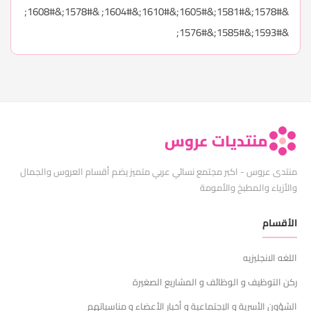
&#1578;&#1581;&#1605;&#1610;&#1604; &#1578;&#1608;
&#1593;&#1585;&#1576;
منتديات عروس
منتدى عروس - اكبر مجتمع نسائي عربي متميز يضم أقسام العروس والجمال
والأزياء والمطبخ والأمومة
الأقسام
اللغه الانجليزيه
ركن التوظيف و الوظائف و المشاريع الصغيرة
الشؤون الأسرية و الإجتماعية و أخبار الأعضاء و مناسباتهم