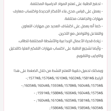
- تحفيز الطلبة على تعلم المواد الدراسية المختلفة.
- يعمل على قياس مدي بناء الأفكار الجديدة واكتساب معارف
مهارات واتجاهات مختلفة.
- كما أنه يعمل على اكتشاف العديد من مهارات التعاون
والتفاعل والتواصل مع الآخرين.
- زيادة قدرة الأعمال الإبداعية والأنشطة المختلفة للطالب.
- وأيضا تشجيع الطلبة على اكتساب مهارات التفكير العليا كالتحليل
والتركيب والتقويم.
ويمكنك تحميل حقيبة التعلم النشط من خلال الضغط على هذا
الرابط
&#1581;&#1602;&#1610;&#1576;&#1577;-
&#1575;&#1604;&#1578;&#1593;&#1604;&#1605;-
&#1575;&#1604;&#1606;&#1588;&#1591; -
&#1578;&#1581;&#1605;&#1610;&#1604; -
&#1605;&#1585;&#1603;&#1586;