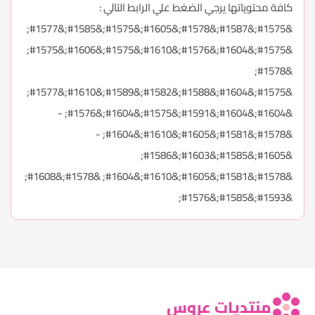
كافة محتوياتها يرجي الضغط علي الرابط التالي :
&#1575;&#1587;&#1578;&#1605;&#1575;&#1585;&#1577;
&#1575;&#1604;&#1576;&#1610;&#1575;&#1606;&#1575;
&#1578;
&#1575;&#1604;&#1588;&#1582;&#1589;&#1610;&#1577;
&#1604;&#1604;&#1591;&#1575;&#1604;&#1576; -
&#1578;&#1581;&#1605;&#1610;&#1604; -
&#1605;&#1585;&#1603;&#1586;
&#1578;&#1581;&#1605;&#1610;&#1604; &#1578;&#1608;
&#1593;&#1585;&#1576;
منتديات عروس