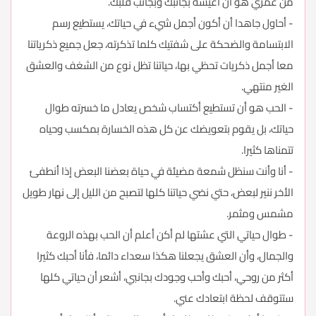
من عمري هو أن أعيشة بجانبك وبجانب قلبك.
- أحاول جاهدا أن أكون أجمل شيء في حياتك، يستطيع رسم
الابتسامة والضحكة على شفتيك كلما تذكرته، جعل جميع ذكرياتنا
معا أجمل ذكريات تحظي بها، حياتنا تظل نوع من الشغف والعشق
الغير منتهي.
- الحب هو أن تستطيع أكتساب شخص يعادل ما خسرته طوال
حياتك، بل يقوم بتعويضك عن كل هذه الخسارة بمكسب وحياه
تتمناها كثيرا.
- أنا وأنت سنظل شمعة مضيئة في حياة بعضنا البعض إذا أنطفئ
الأخر ننير لبعض، حتي نضي حياتنا كلها لتصبح من الليل إلى نهار طويل
مشمس ومثمر.
- طوال حياتي التي عشتها لم أكن أعلم أن الحب بهذه الروعة
والجمال، وأن العشق يجعلنا هكذا سعداء دائما، فأنا أحبك كثيرا
أكثر من روحي، أحبك وأحب وجودك بجانبي، أشعر أن حياتي كلها
ستتوقف لحظة ابتعادك عني.