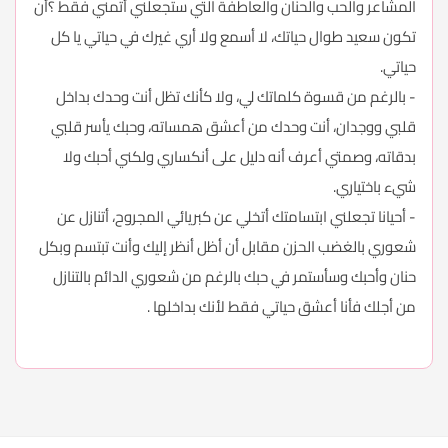
المشاعر والحب والحنان والعاطفة التي ستجعلني أتمني فقط ؟أن
تكون سعيد طوال حياتك، لا أسمع ولا أري غيرك في حياتي يا كل
حياتي.
- بالرغم من قسوة كلماتك لي، ولا كأنك تظل أنت وحدك بداخل
قلبي ووجدان، أنت وحدك من أعشق همساته، وحبك يأسر قلبي
بدقاته، وصمتي أعرف أنه دليل على أنكساري ولكني أحبك ولا
شيء باختياري.
- أحيانا تجعلني ابتسامتك أتخلي عن كبريائي المجروح، أتنازل عن
شعوري بالغضب الحزن مقابل أن أظل أنظر إليك وأنت تبتسم وبكل
حنان وأحبك وسأستمر في حبك بالرغم من شعوري الدائم بالتنازل
من أجلك فأنا أعشق حياتي فقط لأنك بداخلها .