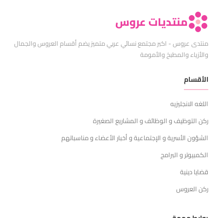
منتديات عروس
منتدى عروس - اكبر مجتمع نسائي عربي متميز يضم أقسام العروس والجمال
والأزياء والمطبخ والأمومة
الأقسام
اللغه الانجليزيه
ركن التوظيف و الوظائف و المشاريع الصغيرة
الشؤون الأسرية و الإجتماعية و أخبار الأعضاء و مناسباتهم
الكمبيوتر و البرامج
قضايا دينية
ركن العروس