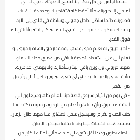
- عندما أجلس في كل مكان لا أسمع إلا صوتك بأذني، لا أري
أمامي إلا صورتك، فأنا أحفظ كافة تفاصيلك وعدد دقات قلبك،
فصورتك دائما ستظل بداخل جفوني وساكنة في قلبي إلى الأبد،
واسمك سيكون محفورا على قلبي، لإنك غير كل البشر وأشاقي لك
فوق القدر.
- أه يا حبيبي لو تعلم مدي عشقي ومقدار حبي لك، اه يا حبيبي لو
تعلم أني على استعداد لتضحية بالباقي من عمري فداء لك، فلو
مهما خيروني بين وبين باقي البشر سأختارك ولا يهمني أحد غيرك،
فأنت عندي بالدنيا ولا يهمني أي شيء غير وجودك يا أغلي وأجمل
من القمر.
- في يوم من الأيام سنروي قصة حبنا للعالم كله، وسيعلون أني
أعشقك بجنون، وأن حبنا هو أعظم من الوجود، وسوف تكتب عننا
كتب الحب والغرام، وسيسجل سجل العشاق عننا مهما طال الزمان،
فحفظ هذه الكلمات جيدا وتذرنا مثلما سيذكرنا الزمان.
- احبك بجنون وهذا أقل شيء لي عندك، فأني أمتلك الكثير من