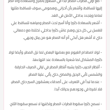
- مع أولي قطرات المطر أبدا في الشعور بالفرح والسعادة وأنا أنظر
إليها تتساقط، وأشعر بأن أحزاني وهمومي سوف تتساقط مثلها
تماما ويتجدد بداخلي الأمل في الغد.
- أشعر بالسعادة كثيرا وأنا أسير تحت المطر ومياهه تتساقط علي
لتغسل بي كل حزن وهم عاش كثيرا بداخلي، تختلط مع دمعاتي
حتي لا أشعر هل أبكي أم أنه المطر هو من يبلل وجهي.
- لولا اصطدام الغيوم مع بعضها البعض لما نزل المطر، وأيضا لولا
كثيرة المشاكل لما شعرنا بالسعادة عند انتهاءها.
- أنتظار الحبيب كثيرا يشبه أنتظار المطر في ليالي الصيف الحارقة
والشمس تأبي الرحيل والمضي حتي يأتي علينا المطر.
- عندما تبدأ في التعرف على أصدقاء يعشقون السير حتي المطر،
فلا تفرط في وجودهم بحياتك أبدا.
- نسمح كثيرا سقوط قطرات المطر ولكننها لا نسمع سقوط الثلج،