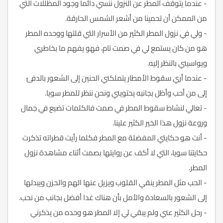
- عندما يتوقف المطر عن النزول ننسي دائما وجود المظللات التي
من الممكن أن تحمينا من أشعر الشمس الحارقة.
- ولي في نزول المطر الكثير من الأسرار التي قلتها ووحده المطر
هو من كان يستمع لي في صمت تام، فهو يفهم ما بخاطري
ويواسيني بالنظر إليه.
- عندما أري سقوط الأمطار يتملكني الحنين إلى الشعور بالدفئ
إلى من أحب وأظل بجانبه يحتويني ونحن ننظر للمطر سويا.
- تعالي لنشاط سقوط المطر في صمت فالكلمات تضيع في جمال
وروعة نزول هذا الخير الكثير علينا.
- أنت هو حكايتي المفضلة مع المطر فكلما رأيت قطراته تذكرت
حكايتنا سويا، التي لا أكف عن روايتها بصمت أثناء مشاهدة نزول
المطر.
- الحب مثل المطر ينقي القلوب ويزيل عنها الهم والحزن ويبدلها
إلى الشعور بالسعادة والأمل بأن هناك غدا أفضل بجانب من نحب.
- رحل الكثير عني ولم يبقي لي إلا المطر هو وحده من يذكرني