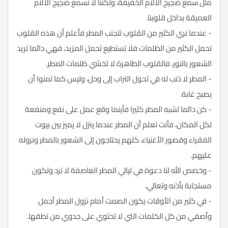
مثل سمع ضجيج الآلام الخفيفة، ولكننا لا نسمع ضجيج الآلام
العميقة بداخل قلوبنا.
- عندما نري الكثير من القلوب تتجنب المطر فأعلم أن هذه القلوب
تحمل الكثير من الظلمات فلا تستطيع تحمل المزيد، فهي دائما تريد
الشعور بالنور، فالقلوب الطاهرة لا تخشي ظلمات المطر.
- المطر لا ذنب له في تحول التراب إلى وحل، وليس كما تمنوا أن
يصبح غابة.
- كن دائما تشبه المطر كثيرا فأينما وقع عمل على نفع ومنفعة
لكل المكان، فأنت تعلم أن المطر عندما ينزل لا يميز بين بيوت
الفقراء وقصور الأغنياء، كلهم يحتاجون إلى الشعور بالمطر ونزوله
عليهم.
- وخصص الله لنا دعوة في ليالي المطر العاصفة لا ترد وتكون
مستجابة بأذنه وتعالي.
- في كثير من الأوقات يكون الصمت أمام نزول المطر أجمل
وأصفي من كل الكلمات التي لا تحتوي على جدوي من نطقها.