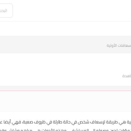
سعافات الأولية
لأولية هي طريقة لإسعاف شخص في حالة طارئة في ظروف صعبة، فهي أيضا عبا
مؤقت لحين وصوله إلى المستشفي، وهذه الأدوات هي مراهم وشاش وقطن