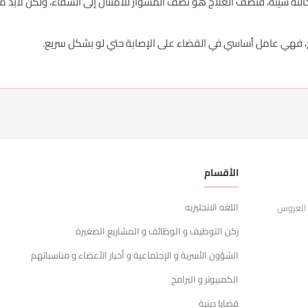
ه سيئة، فنصف العلاج هو نصف المشوار للامتثال إلى الشفاء، ولكن لابد من ا
لاج، فهي عامل أساسي في القضاء على الإصابة حتي لو بشكل سريع.
الأقسام
ر
اللغه الانجليزيه
ا
 العروس
ركن التوظيف و الوظائف و المشاريع الصغيرة
ش
الشؤون الأسرية و الإجتماعية و أخبار الأعضاء و مناسباتهم
س
الكمبيوتر و البرامج
ا
قضايا دينية