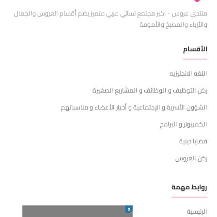
منتدى عروس - اكبر مجتمع نسائي عربي متميز يضم أقسام العروس والجمال
والأزياء والمطبخ والأمومة
الأقسام
اللغه الانجليزيه
ركن التوظيف و الوظائف و المشاريع الصغيرة
الشؤون الأسرية و الإجتماعية و أخبار الأعضاء و مناسباتهم
الكمبيوتر و البرامج
قضايا دينية
ركن العروس
روابط مهمة
X
الرئيسية