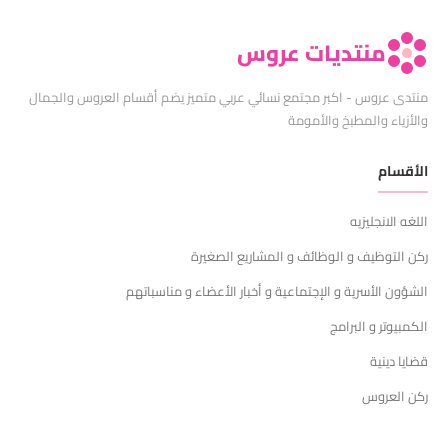
منتديات عروس
منتدى عروس - اكبر مجتمع نسائي عربي متميز يضم أقسام العروس والجمال
والأزياء والمطبخ والأمومة
الأقسام
اللغه الانجليزيه
ركن التوظيف و الوظائف و المشاريع الصغيرة
الشؤون الأسرية و الإجتماعية و أخبار الأعضاء و مناسباتهم
الكمبيوتر و البرامج
قضايا دينية
ركن العروس