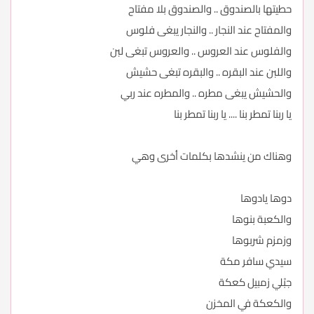
حطيتها بالصندوق .. والصندوق بلا مفتاح
والمفتاح عند النجار .. والنجار يبغى فلوس
والفلوس عند العروس .. والعروس تبغى لبن
واللبن عند البقره .. والبقره تبغى حشيش
والحشيش يبغى مطره .. والمطره عند ربي
يا ربنا تمطر بنا .... يا ربنا تمطر بنا
وهناك من ينشدها بكلمات أخرى وهي
دوها يادوها
والكعبة بنوها
وزمزم شربوها
سيدي سافر مكة
جبْلي زمبيل كعكة
والكعكة في المخزن