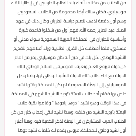
من الطلاب من مختلف أنحاء بلاد العالم، الدارسين في إيطاليا للقاء
موسيليني، فكان هناك أيضا مجموعة من الطلاب السعوديين
وهم أول دفعة تذهب لتعلم دراسة الطيران وكان ذلك في عهد
الملك عبد العزيز رحمه الله، فهم أول من شكلوا قاعدة كبيرة
وأساسية للطيران في المملكة العربية السعودية سواء مدني أو
عسكري، فلما أصطفت كل الفرق الطلابية وراء أعلامهم لتقديم
النشيد الوطني لكل بلد، في حين أنه كان موسيليني يمر من امام
كل دولة فيرفع العلم وتعزف الموسيقى السلام الوطني لتلك
الدولة مع اداء طلاب تلك الدولة للنشيد الوطني لها، ولما وصل
الموسيليني إلى البعثة السعودية لم يكن للمملكة وقتها نشيد
خاص بها فقام أحد طلاب البعثة بترديد النشيد الشهير في المملكة
في هذا الوقت وهو نشيد " دوها يادوها " وقاموا بقية طلاب
البعثة بترديد النشيد من خلفه، وهذا نشيد لاقي إعجاب كثير من كل
الطلاب العرب المشاركين في البعثة لذكر الكعبة فيه، وهنا أعتبر
أول نشيد وطني للمملكة، عروس يقدم لك كلمات نشيد دوها