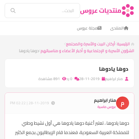
منتديات عروس
المنتدى
مجلة عروس
الرئيسية
أركان البيت والأسرة والمجتمع
الشؤون الأسرية و الإجتماعية و أخبار الأعضاء و مناسباتهم
دوها يادوها
دوها يادوها
منار ابراهيم
28-11-2019
0 رد
891 مشاهدة
منار ابراهيم
م
28-11-2019 | 02:22 PM
عروس ماسية
دوها يادوها ، تعتبر أغنية دوها يادوها هي أول نشيط وطني
للمملكة العربية السعودية، فعندما قام الإيطاليون بجمع الكثير