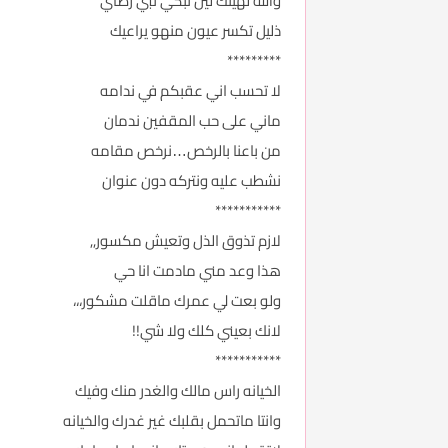
والله لهينك لين تبكي تبي رضاي
ذليل تكسر عيون منهو يراعيك
*********
لا تحسب اني عقبكم في ندامه
ماني على حب المقفين ندمان
من باعنا بالرخص…نرخص مقامه
نشطب عليه ونتركه دون عنوان
***********
لازم تذوق الذل وتعيش مكسور,,
هذا وعد مني مادمت انا حي
ولو بعت لي عمرك ماقلت مشكور،،،
لانك بعيني كلك ولا شي!!
***********
الخيانه راس مالك والغدر منك وفيك
وانتا ماتحمل بقلبك غير غدرك والخيانه