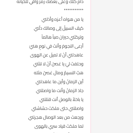
دام كلك وعلى بعضك رمز وافي للخيانه
***********
يا من هواه أعزه وأذلني
كيفَ السبيلُ إلى وصالكَ دلّني
وتركتَني حيرانَ صباً هائماً
أرعى النجومَ وأنتَ في نومٍ هنيْ
عاهدتني أنْ لا تميلَ عنِ الهوى
وحلفتَ ليْ يا غصنُ أنْ لا تنثني
هبَّ النسيمُ ومالَ غصنٌ مثله
أين الزمانُ وأين ما عاهدتني
جادَ الزمانُ وأنت ما واصلتني
يا باخلاً بالوصلِ أنت قتلتني
واصلتني حتى ملكتَ حشاشتي
ورجعتَ من بعد الوصال هجرتني
لما ملكتَ قياد سري بالهوى