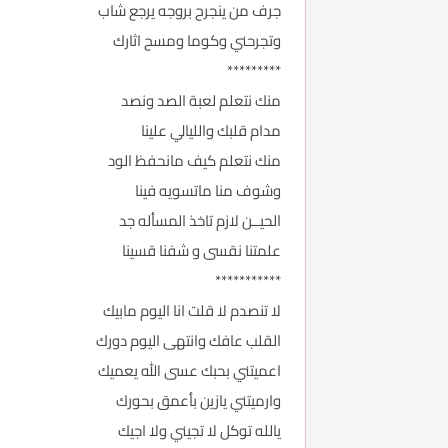
جرف من ينجرح بروجه يرجع شاب
وتجرحني وكوما ومسح اثارك
*********
منك نتعلم لعبة الصد ونصد
مدام قلبك والليالي علينا
منك نتعلم كيف مانحفظ الود
وشوف منا ماتسويه فينا
الحيــن لازم تاخذ المسأله جد
علمتنا نقسى و شفنا قسينا
***********
لا تنصدم لا قلت انا اليوم مابيك
القلب عافك وانتهى اليوم دورك
اعميتني بحبك عسى الله يعميك
وارميتني يازين بأعمق بحورك
يالله توكل لا تجيني ولا اجيك