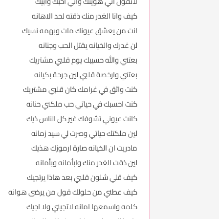
لاتقول اني هويتك واني احبك وابيك
كيف وانا الغدر منك ذقته لحد الاهانه
انت من يعشق عيونك مات وبهمه نسيك
لن غدرك والخيانه يقتل الحب وجنانه
بعتني والله حسيبك يوم قلبي مشتريك
بعتني وارخصة قلبي لين جرحة بكيانه
كنت واثق في غرامك كان قلبي مشتريك
كنت احسبك في حياتي حب ملكني حنانه
كانت عيوني تشوفك غير كل الناس ذيك
لين ملكتك حياتي وصرت لي سيد زمانه
مادريت ان الخيانه صارة ارموزك هذيك
لين ذقت الغدر منك وابأمانه وبأمانه
كيف قلي شلون قلبي بعد هاذا يرتجيك
كيف عطني من حلولك قول من يرضى هوانه
كلمه واسمعها امانه لاتجيني ولا اجيك