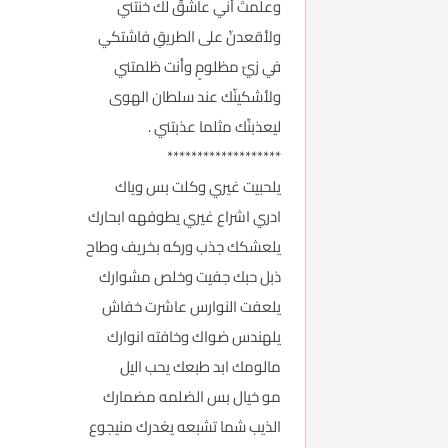
وعلمتَ أني عاشقٌ لك خنتني
ولأقعدنّ على الطريقِ فاشتكي
في زيّ مظلومٍ وأنت ظلمتني
ولأشكينّك عند سلطان الهوى
ليعذبنّك مثلما عذبتني .
*******************
يلحبيت غيري وكلت بس وياك
ادري اشراع غيري يطوفهه ابحارك
يلعشكك جذب وركه بخريف وطاح
ذبل حبك جفيت وخلص مشوارك
يلعفت النوارس عاشرت خفاش
يلهندس ضواك وخافته انوارك
مالومك ابد طبعك يحب اليل
مو خيال بس الضلمه مضمارك
الذيب شما تشبعه يغدرك منيجوع