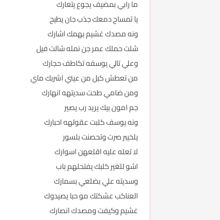
ما رابي بمضيف يجوع يتعارك
يا تمساح دمعك جذب جان يطيح
ونه مصدك غشيم بهمك اشارك
شلت حملك عمر جن نمله شالت فيل
وعلي تالي يوسفه تكاطف حجارك
من تعطش كبل من عيني اشربك ماي
ومن ضامي طحت سديتهه انهارك
جم امون بيك يريد رب يصير
ونه يوسف كلبت عقولهه احبارك
يلخيبر صرت وتحصنت بلسور
لا تعله عليه اقلعهن اسوارك
اشو للغير كلبك يفتحلهم باب
وسديته علي بضلعي بسمارك
العناكب عشكتك مو حبا يصيدوك
غشيم وكيفت ومصدك انصارك