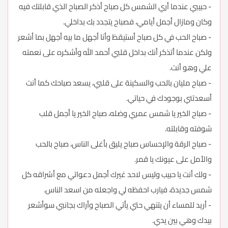
- حبيبي عندما أري الشمس كل صباح أذكر الصباح الذي قابلتك فيه
وكان ومازال أجمل أيامي، فصباح يتجدد بك بداخلي.
- صباح الحب في كل صباح أستيقظ وأنا أجهل ما بيه أجهل بما أشعر
ولكن عندما أتذكر أنك بداخل قلبي أحمد الله وأشكره على نعمته
علي وهو أنت.
- صباح مليان بالحب والسكينة على قلبي، يسعد صباحك كما أنت
أسعدتني بوجودك في حياتي.
- صباح الخير يا شمس عمري وضله، صباح الخير يا أجمل قلب
شوفته وقابلته.
- صباح الرقة والإحساس صباح يليق بأغلى الناس، صباح بالحب
والأمل على عيونك يا قمر.
- ولك أنت يا حبيب وليس لاحد غيرك أجمل دعواتي مع أشراقه كل
شمس جديدة، فيارب احفظه لي واجعله من اسعد الناس.
- أريد للمساء أن يتنهي حتي يأتي الصباح وأراك بجانبي سوأشعر
بيدك وهي بين يدي.