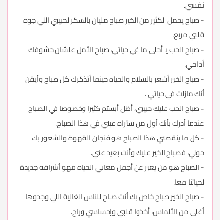
نفسي.
- صباح يحمل الكثير من الخير صباح مليان بالسكر لحبيبي اللي جوه
قلبي مربع.
- صباح الحب يا أحلى ما في حياتي، صباح الأمل علشان حشوفك
أدامي.
- صباح الخير أشعر بالسلام والحياه حينما أتذكرك كل صباح وأيقن
أنك مازلت في حياتي .
- صباح الحب عليك حبيبي، أظل أبستم كثيرا وخصوصا في الصباح
عندما أدرك بأنك أول من ستراه عيني في هذا الصباح.
- كل ما ينقصني هذا الصباح هو فنجان القهوة والشعور بك
حولي، فصباح الخير عليك وأنت بعيد عني.
- الصباح هو من يعبر عن أجمل معاني الحياه فهو أشراقه جديدة
لحياتنا معا.
- صباح الخير صباح خاص بك أنت صباح للناس الغالية اللي وجدوها
أغلى من الألماس، أخذوا قلبي وإحساسي وراح.