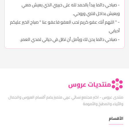
- صباحي دائما يبدأ بالحمد لله على حبيبي الذي يعيش معي
ويعيش بداخل قلبي وروحي.
- " اللهم أنك عفو كريم تحب العفو فاعفو عنا " صباح الخير عليكم
أحبابي.
- صباحي دائما يحن لك ويأمل أن تظل في حياتي لمدي العمر.
منتديات عروس
منتدى عروس - اكبر مجتمع نسائي عربي متميز يضم أقسام العروس والجمال
والأزياء والمطبخ والأمومة
الأقسام