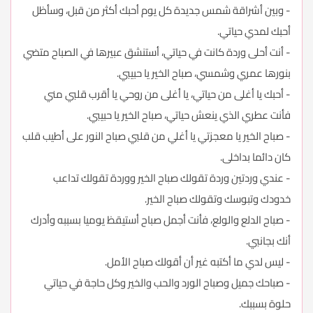
- وبين أشراقة شمس جديدة كل يوم أحبك أكثر من قبل، وسأظل
أحبك لمدي حياتي.
- أنت أحلى وردة كانت في حياتي، أستنشق عبيرها في الصباح متضي
بنورها عمري وشمسي، صباح الخير يا حبيبي.
- أحبك يا أغلى من حياتي، يا أغلى من روحي يا أقرب قلبي مني
فأنت عطري الذي ينعش حياتي، صباح الخير يا حبيبي.
- صباح الخير يا معجزتي يا أغلي من قلبي صباح النور على أطيب قلب
كان دائما بداخلى.
- عندي وردتين وردة تقولك صباح الخير ووردة تقولك تداعب
خدودك وتبوسك وتقولك صباح الخير.
- صباح الدلع والولع، فأنت أجمل صباح أستيقظ يوميا بسببه وأدرك
أنك بجانبي.
- ليس لدي ما أكتبه غير أن أقولك صباح الأمل.
- صباحك جميل وصباح الورد والحب والخير وكل حاجة في حياتي
حلوة بسببك.