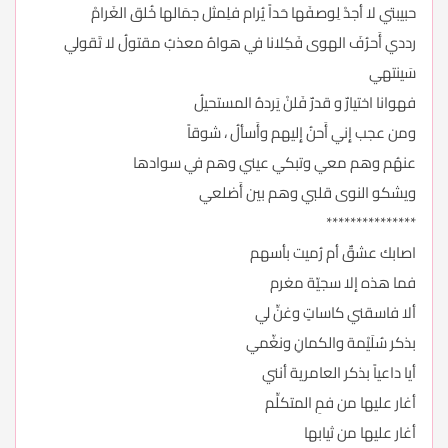
حبيبتي لا أجدْ لِوصفَها حَداً يُرام فلِمثل جمَالها خُلق الغَرامْ
رددي أَحرُفَ الهوى فَكِلانا في هواهُ معذبُ مقتولُ لا تَقولي
سَينتهي
فهوانا اختيارٌ و قدرٌ فَلنْ يَردهُ المستحيلُ
ومن عجب إِني أَحنُ إِليهم وأَسألُ ، شوقاً
عنهُم وهم معي وتبكي عيني وهم في سوادها
ويشكو النوى قلبي وهم بين أَضلعي
***************
اصابك عشقٌ أم رُميت بأسهم
فما هذه إلا سجيّة مغرم
ألا فاسقني كاساتٍ وغنِّ لي
بذكر سُلَيْمة والكمانِ ونغّمي
أيا داعياً بذكر العامرية أنني
أغار عليها من فمِ المتكلِّم
أغار عليها من ثيابها