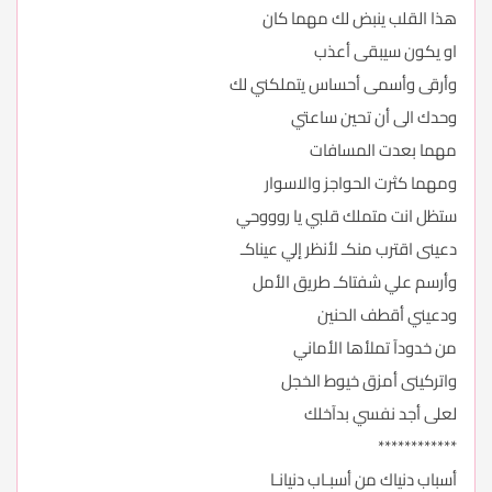
هذا القلب ينبض لك مهما كان
او يكون سيبقى أعذب
وأرقى وأسمى أحساس يتملكني لك
وحدك الى أن تحين ساعتي
مهما بعدت المسافات
ومهما كثرت الحواجز والاسوار
ستظل انت متملك قلبي يا روووحي
دعينى اقترب منكـ لأنظر إلي عيناكـ
وأرسم علي شفتاكـ طريق الأمل
ودعيني أقطف الحنين
من خدودآ تملأها الأماني
واتركينى أمزق خيوط الخجل
لعلى أجد نفسي بدآخلك
************
أسباب دنياك من أسبـاب دنيانـا