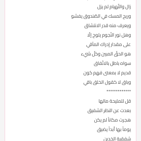
زال والتّهيام لم يزل
وريح المسك في الصّندوق يفشو
ويعرف منه قدر الانتشاق
وهل نور النّجوم يلوح إلّا
على مقدار إدراك المآقي
هو الحقّ المبين وكلّ شيء
سواه باطل بالاتّفاق
قديم لا بمعنى فهم كون
وباق لا كقول الخلق باقي
*************
قل للمليحة مالها
بعدت عن النظر الشفيق
هجرت مكاناً لم يكن
يوماً بها أبداً يضيق
شفقية الخدين