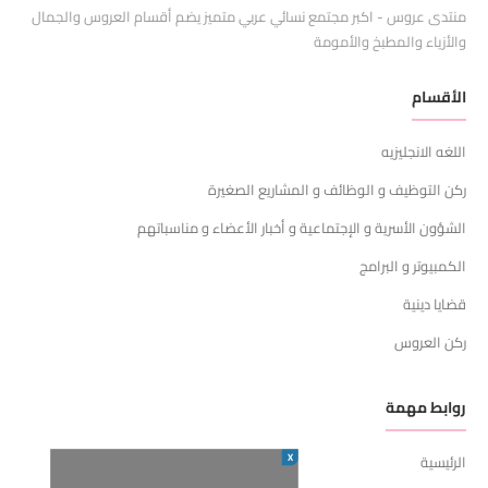
منتدى عروس - اكبر مجتمع نسائي عربي متميز يضم أقسام العروس والجمال
والأزياء والمطبخ والأمومة
الأقسام
اللغه الانجليزيه
ركن التوظيف و الوظائف و المشاريع الصغيرة
الشؤون الأسرية و الإجتماعية و أخبار الأعضاء و مناسباتهم
الكمبيوتر و البرامج
قضايا دينية
ركن العروس
روابط مهمة
X
الرئيسية