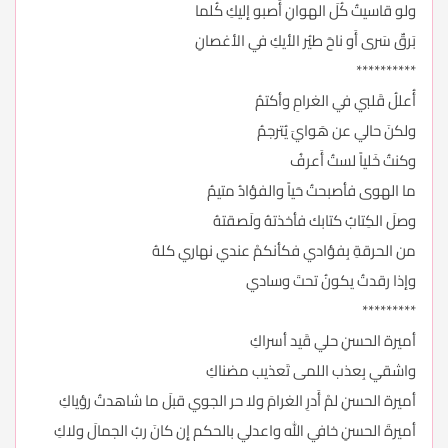
ولو قاسيتُ كُلَ الهوانِ أَصبو إليكِ كُلما
بَرقٌ سَرى أَو ناحَ طيُر الأيكِ في الأغصانِ
**********
أُعللُ قَلبي في الغرامِ وأكتمُ
ولكنَ حالي عن هَوايَ يُترجمُ
وكنتُ خَلياً لستُ أَعرفُ
ما الهوى فأصبحتُ حَياً والفؤادُ متيمُ
وصلَ الكِتابُ كتابك فأخذتهُ ولَصقتهُ
من الحرقةِ بِفؤادي فكأنكمْ عندي نهاري كلهُ
وإذا رقدتُ يكونُ تحتَ وسادي
*********
أميرة الحسنِ حلي قَيد أسراكِ
واشقي بِعذب اللمى تَعذيب مضناكِ
أميرة الحسنِ لمْ أَدرِ الغرامَ ولا حر الجوي قبلَ ما شاهدتُ رؤياكِ
أميرةَ الحسنِ خافي الله واعدلي بالحكم إِن كانَ ربُ الجمالَ ولاكِ