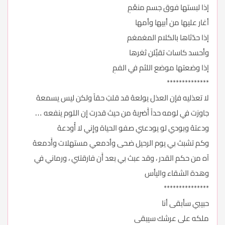
إذا لبستها فوق جسم منعَّمِ
أغار عليها من أبيها وأمها
إذا حدّثاها بالكلام المغمغم
وأحسد كاسات تقبِّلن ثغرها
إذا وضعتها موضع اللثم في الفمِ
**************
لا تعذليه فإن العذل يولعهُ قد قلتِ حقاً ولكن ليس يسمعهُ
جاوزت في لومه حداً أَضربهُ من حيث قدرت إِن اللوم ينفعه …
ودعتهُ وبودي لو يودعني صفو الحياة وإِني لا أُودعهُ
وكم تشبث بي يوم الرحيل ضحى وأدمعي مستهلات وأَدمعهُ
آه من حكم القدر ، وقد عبث بي بعد أَن فارقتني ، ورماني في
وهدة الشقاء واليأس
***************
حبيبي سأبقى أنا
ملكه على عرشك سيبقى