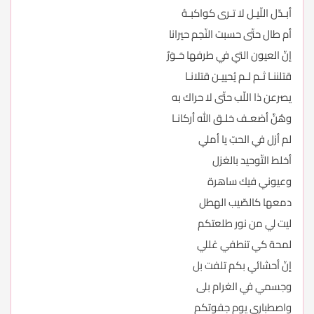
أبـدّل اللّيـل لا تـرى كواكبـهُ
أم طال حتّى حسبت النّجم حيرانا
إنّ العيون التي في طرفها حَـوَرٌ
قتلننـا ثـم لـم يُحييـن قتلانـا
يصرعن ذا اللّب حتّى لا حراك به
وهُنَّ أضعـف خلـق الله أركانـا
لم أزل في الحبّ يا أملي
أخلط التّوحيد بالغزل
وعيوني فيك ساهرة
دمعها كالصّيب الهطل
ليت لي من نور طلعتكم
لمحة كي تنطفي غللي
إنّ أحشائي بكم تلفت بل
وجسمي في الغرام بلى
واصطباري يوم جفوتكم