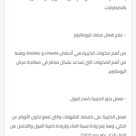
بالاضطرابات.
- علاج فعال مضاد للروماتيزم
من أهم مكونات الكزبرة هي أحماض cineole و linoleic، وهما
من أهم المكونات التي تساعد بشكل مباشر في معالجة مرض
الروماتيزم.
- تعمل بذور الكزبرة كمدر للبول
تعمل الكزبرة على كمضاد للالتهابات والتي تمنع تكون الأورام عن
الكلي، وهنا يتم زيادة نسبة الماء ولزيادة كمية التبول والتخلص من
البول الذي يضر بصحة الكلي.