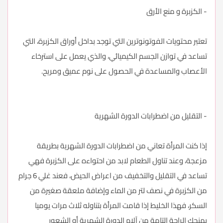
- الكزبرة و منع الأرق
تعتبر محتويات الفوتونوترين التي توجد بداخل أوراق الكزبرة، التي
تساعد في توازن الجسم الكيميائي، والذي يعمل على استرخاء
الأعصاب والمساعدة في الحصول على نوم عميق ومريح.
- التقليل من اضطرابات الدورة الشهرية
إذا كنت المرأة تعاني من اضطرابات الدورة الشهرية بطريقة
مزعجة، وعند تناول الطعام لابد من احتواءه على الكزبرة فهي
تساعد في التقليل والتخفيف من اعراض الحيض، فعند غلي 6 جرام
من الكزبرة في نصف لتر من الماء وإضافة ملعقة صغيرة من
السكر، فهذا الخليط إذا قامت المرأة بتناوله ثلاث مرات يوميا
يمنحك الراحة التامة من آلام الدورة الشهرية أو الشعور