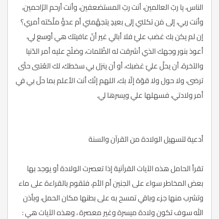
الناس، يا ربّ العالمين، أنت ربّ المستضعفين، وأنت أرحم الرّاحمين،
وأنت ربي، إلى مَن تكلني إلى بعيدٍ يتجهَّمني أم عدوٍّ ملَّكته أمري؟
إن لم يكن بك غضب عليَّ فلا أبالي غير أنّ عافيتك هي أوسع لي،
أعوذ بنور وجهك الذي أشرقت له الظّلمات، وصَلُح عليه أمر الدّنيا
والآخرة، أن يحلَّ عليّ غضبك، أو أن ينزل بي سخطك، لك العُتبى حتّى
ترضى، ولا حول ولا قوّة إلّا بك، اللهم إنّك أنت الأعلم بما حلّ بي في
أمر ولادتي، فسهلها علي ويسرها لي.
أدعية لتسهيل الولادة من القرآن والسنة
تقرأ الحامل هذه الآيات القرآنية إذا تعصرت الولادة أو يوجد بها
بعض المخاطر سواء على الجنين أم الأم، فتقوم بالقراءة على ماء
وتشرب منها جزء وباقي تمسح به على بطنها مكان الحمل، وبأذن
الله سوف تكون ولادة ميسرة وغير معصرة ، وهذه الآيات هي :