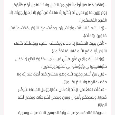
- (فَاصْبِرْ كَمَا صَبَرَ أُولُو الْعَزْمِ مِنَ الرُّسُلِ وَلَا تَسْتَعْجِل لَّهُمْ كَأَنَّهُمْ
يَوْمَ يَرَوْنَ مَا يُوعَدُونَ لَمْ يَلْبَثُوا إِلَّا سَاعَةً مِّن نَّهَارٍ بَلَاغٌ فَهَلْ يُهْلَكُ إِلَّا
الْقَوْمُ الْفَاسِقُونَ).
- (إِذَا السَّمَاءُ انشَقَّتْ، وَأَذِنَتْ لِرَبِّهَا وَحُقَّتْ، وَإِذَا الْأَرْضُ مُدَّتْ، وَأَلْقَتْ
مَا فِيهَا وَتَخَلَّتْ).
- (أَمَّن يُجِيبُ الْمُضْطَرَّ إِذَا دَعَاهُ وَيَكْشِفُ السُّوءَ وَيَجْعَلُكُمْ خُلَفَاءَ
الْأَرْضِ أَإِلَـهٌ مَّعَ اللَّـهِ قَلِيلًا مَّا تَذَكَّرُونَ).
- (وَإِذَا سَأَلَكَ عِبَادِي عَنِّي فَإِنِّي قَرِيبٌ أُجِيبُ دَعْوَةَ الدَّاعِ إِذَا دَعَانِ
فَلْيَسْتَجِيبُوا لِي وَلْيُؤْمِنُوا بِي لَعَلَّهُمْ يَرْشُدُونَ).
- (بَلَىٰ مَنْ أَسْلَمَ وَجْهَهُ لِلَّـهِ وَهُوَ مُحْسِنٌ فَلَهُ أَجْرُهُ عِندَ رَبِّهِ وَلَا
خَوْفٌ عَلَيْهِمْ وَلَا هُمْ يَحْزَنُونَ).
- (فَقُلْتُ اسْتَغْفِرُوا رَبَّكُمْ إِنَّهُ كَانَ غَفَّارًا، يُرْسِلِ السَّمَاءَ عَلَيْكُم
مِّدْرَارًا، وَيُمْدِدْكُم بِأَمْوَالٍ وَبَنِينَ وَيَجْعَل لَّكُمْ جَنَّاتٍ وَيَجْعَل لَّكُمْ
أَنْهَارًا).
- سورة الفاتحة سبع مرات، وآية الكرسي ثلاث مرات، وسورة