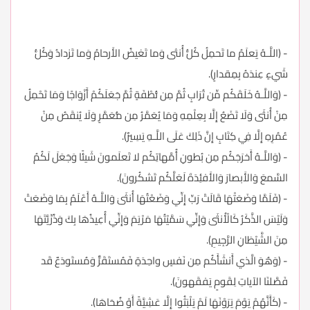
- (اللَّـهُ يَعلَمُ ما تَحمِلُ كُلُّ أُنثى وَما تَغيضُ الأَرحامُ وَما تَزدادُ وَكُلُّ
شَيءٍ عِندَهُ بِمِقدارٍ).
- (وَاللَّـهُ خَلَقَكُم مِّن تُرَابٍ ثُمَّ مِن نُّطْفَةٍ ثُمَّ جَعَلَكُمْ أَزْوَاجًا وَمَا تَحْمِلُ
مِنْ أُنثَى وَلَا تَضَعُ إِلَّا بِعِلْمِهِ وَمَا يُعَمَّرُ مِن مُّعَمَّرٍ وَلَا يُنقَصُ مِنْ
عُمُرِهِ إِلَّا فِي كِتَابٍ إِنَّ ذَلِكَ عَلَى اللَّـهِ يَسِيرٌ).
- (وَاللَّـهُ أَخرَجَكُم مِن بُطونِ أُمَّهاتِكُم لا تَعلَمونَ شَيئًا وَجَعَلَ لَكُمُ
السَّمعَ وَالأَبصارَ وَالأَفئِدَةَ لَعَلَّكُم تَشكُرونَ).
- (فَلَمَّا وَضَعَتْهَا قَالَتْ رَبِّ إِنِّي وَضَعْتُهَا أُنثَىٰ وَاللَّـهُ أَعْلَمُ بِمَا وَضَعَتْ
وَلَيْسَ الذَّكَرُ كَالْأُنثَىٰ وَإِنِّي سَمَّيْتُهَا مَرْيَمَ وَإِنِّي أُعِيذُهَا بِكَ وَذُرِّيَّتَهَا
مِنَ الشَّيْطَانِ الرَّجِيمِ).
- (وَهُوَ الَّذي أَنشَأَكُم مِن نَفسٍ واحِدَةٍ فَمُستَقَرٌّ وَمُستَودَعٌ قَد
فَصَّلنَا الآياتِ لِقَومٍ يَفقَهونَ).
- (كَأَنَّهُمْ يَوْمَ يَرَوْنَهَا لَمْ يَلْبَثُوا إِلَّا عَشِيَّةً أَوْ ضُحَاهَا).