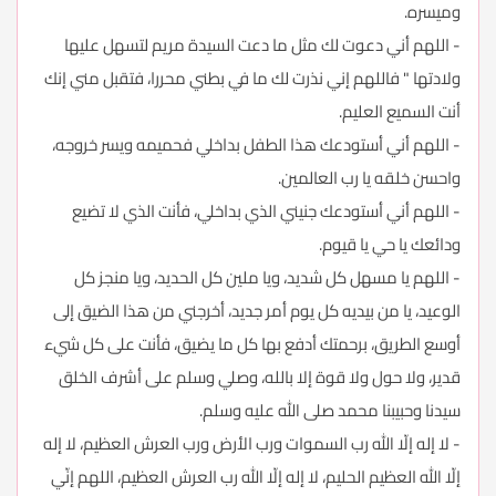
وميسره.
- اللهم أني دعوت لك مثل ما دعت السيدة مريم لتسهل عليها
ولادتها " فاللهم إني نذرت لك ما في بطني محررا، فتقبل مني إنك
أنت السميع العليم.
- اللهم أني أستودعك هذا الطفل بداخلي فحميمه ويسر خروجه،
واحسن خلقه يا رب العالمين.
- اللهم أني أستودعك جنيني الذي بداخلي، فأنت الذي لا تضيع
ودائعك يا حي يا قيوم.
- اللهم يا مسهل كل شديد، ويا ملين كل الحديد، ويا منجز كل
الوعيد، يا من بيديه كل يوم أمر جديد، أخرجني من هذا الضيق إلى
أوسع الطريق، برحمتك أدفع بها كل ما يضيق، فأنت على كل شيء
قدير، ولا حول ولا قوة إلا بالله، وصلي وسلم على أشرف الخلق
سيدنا وحبيبنا محمد صلى الله عليه وسلم.
- لا إله إلّا الله رب السموات ورب الأرض ورب العرش العظيم، لا إله
إلّا الله العظيم الحليم، لا إله إلّا الله رب العرش العظيم، اللهم إنّي