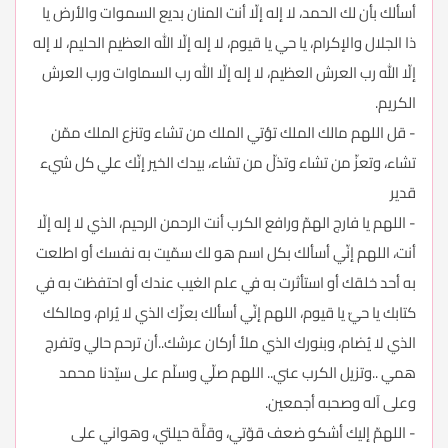
أسألك بأن لك الحمد، لا إله إلّا أنت المنان بديع السموات والأرض يا
ذا الجلال والإكرام، يا حي يا قيوم، لا إله إلّا الله العظيم الحليم، لا إله
إلّا الله رب العرش العظيم، لا إله إلّا الله رب السماوات ورب العرش
الكريم.
- قل اللهم مالك الملك تؤتي الملك من تشاء وتنزع الملك ممّن
تشاء، وتعزّ من تشاء وتذلّ من تشاء، بيدك الخير إنّك علي كل شيء
قدير
- اللهم يا فارج الهمّ ورافع الكرب أنت الرحمن الرحيم، الذي لا إله إلّا
أنت، اللهم إنّي أسألك بكل اسم هو لك سمّيت به نفسك أو اطلعت
به أحد خلقك أو استأثرت به في علم الغيب عندك أو احتفظت به في
كتابك يا حيّ يا قيوم، اللهم إنّي أسألك بعزّك الذي لا يُرام، ومالكك
الذي لا يُضام، وبنورك الذي ملأ أركان عرشك..أن ترحم حالي وتفرج
همي ..وتزيل الكرب عني.. اللهم صلّي وسلّم على سيّدنا محمد
وعلى آله وصحبه أجمعين.
- اللهمّ إليك أشكو ضعف قوّتي، وقلَّة حيلتي، وهواني على