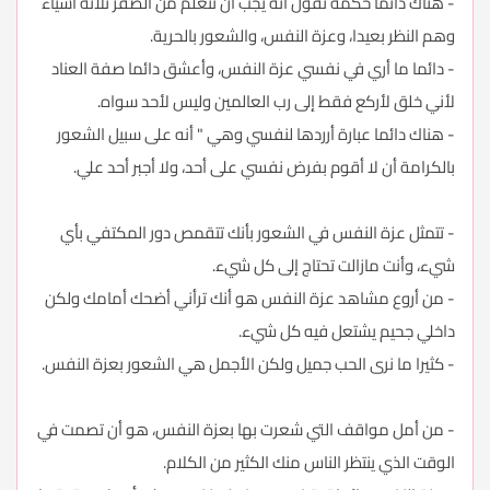
- هناك دائما حكمة تقول أنه يجب أن نتعلم من الصقر ثلاثة أشياء
وهم النظر بعيدا، وعزة النفس، والشعور بالحرية.
- دائما ما أري في نفسي عزة النفس، وأعشق دائما صفة العناد
لأني خلق لأركع فقط إلى رب العالمين وليس لأحد سواه.
- هناك دائما عبارة أرردها لنفسي وهي " أنه على سبيل الشعور
بالكرامة أن لا أقوم بفرض نفسي على أحد، ولا أجبر أحد علي.
- تتمثل عزة النفس في الشعور بأنك تتقمص دور المكتفي بأي
شيء، وأنت مازالت تحتاج إلى كل شيء.
- من أروع مشاهد عزة النفس هو أنك ترأني أضحك أمامك ولكن
داخلي جحيم يشتعل فيه كل شيء.
- كثيرا ما نرى الحب جميل ولكن الأجمل هي الشعور بعزة النفس.
- من أمل مواقف التي شعرت بها بعزة النفس، هو أن تصمت في
الوقت الذي ينتظر الناس منك الكثير من الكلام.