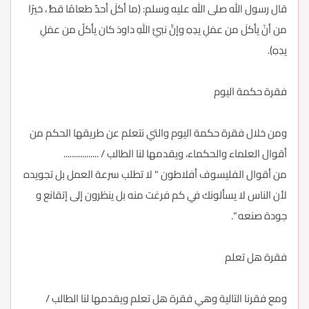
قال رسول الله صلى الله عليه وسلم: (ما أكلَ أحدٌ طعامًا قطُّ ، خيرًا
من أنْ يأكلَ من عمَلِ يدِهِ وإنَّ نبيَّ اللهِ داودَ كان يأكلُ من عمَلِ
يدِهِ).
فقرة حكمة اليوم
ومن خلال فقرة حكمة اليوم والتي نتعلم عن طريقها الحكم من
أقوال العلماء والحكماء، ويقدمها لنا الطالب / .................
من أقوال الفليسوف أفلاطون " لا تطلب سرعة العمل بل تجويده
لأن الناس لا يسألونك في كم فرغت منه بل ينظرون إلى إتقانع و
جودة صنعه ".
فقرة هل تعلم
ومع فقرنا التالية وهي فقرة هل تعلم ويقدمها لنا الطالب /