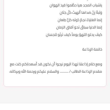
ياشبابَ المجدِ هيا حطِّموا قيدَ الهوَانِ
وَثبةٌ رَنَّ صَداها أَلهبتْ كلَّ جَنَانِ
إنما العَلياءُ نجمٌ دُونَه كلُّ طِعانِ
إنما الدنيا سِباقٌ نَحوَ آفاقِ الزمانِ
كيفَ يحلو اللهوُ يوماً كيف نَرنُو للحِسَانِ
خاتمة الإذاعة
ومع ختام إذاعتنا لهذا اليوم نرجوا أن نكون قد أسعدناكم كنت مع
مقدم الإذاعة الطالب / ............ والسلام عليكم ورحمة الله وبركاته.