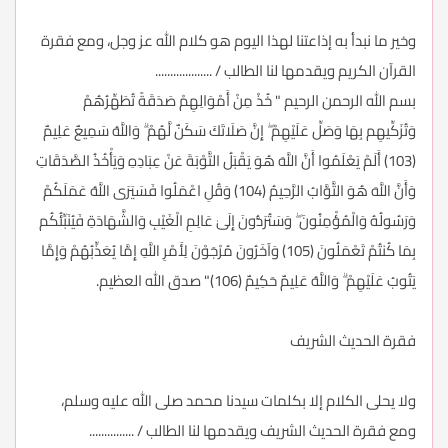
وخير ما نبدأ به إذاعتنا لهذا اليوم هو كلام الله عز وجل، ومع فقرة
القرآن الكريم ويقدمها لنا الطالب / ...................
بسم الله الرحمن الرحيم " خُذْ مِنْ أَمْوَالِهِمْ صَدَقَةً تُطَهِّرُهُمْ
وَتُزَكِّيهِم بِهَا وَصَلِّ عَلَيْهِمْ ۖ إِنَّ صَلَاتَكَ سَكَنٌ لَّهُمْ ۗ وَاللَّهُ سَمِيعٌ عَلِيمٌ
(103) أَلَمْ يَعْلَمُوا أَنَّ اللَّهَ هُوَ يَقْبَلُ التَّوْبَةَ عَنْ عِبَادِهِ وَيَأْخُذُ الصَّدَقَاتِ
وَأَنَّ اللَّهَ هُوَ التَّوَّابُ الرَّحِيمُ (104) وَقُلِ اعْمَلُوا فَسَيَرَى اللَّهُ عَمَلَكُمْ
وَرَسُولُهُ وَالْمُؤْمِنُونَ ۖ وَسَتُرَدُّونَ إِلَىٰ عَالِمِ الْغَيْبِ وَالشَّهَادَةِ فَيُنَبِّئُكُم
بِمَا كُنتُمْ تَعْمَلُونَ (105) وَآخَرُونَ مُرْجَوْنَ لِأَمْرِ اللَّهِ إِمَّا يُعَذِّبُهُمْ وَإِمَّا
يَتُوبُ عَلَيْهِمْ ۗ وَاللَّهُ عَلِيمٌ حَكِيمٌ (106)" صدق الله العظيم.
فقرة الحديث الشريف
ولا يحلى الكلام إلا بكلمات سيدنا محمد صلى الله عليه وسلم،
ومع فقرة الحديث الشريف ويقدمها لنا الطالب / ...............