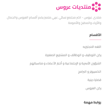
منتديات عروس
منتدى عروس - اكبر مجتمع نسائي عربي متميز يضم أقسام العروس والجمال
والأزياء والمطبخ والأمومة
الأقسام
اللغه الانجليزيه
ركن التوظيف و الوظائف و المشاريع الصغيرة
الشؤون الأسرية و الإجتماعية و أخبار الأعضاء و مناسباتهم
الكمبيوتر و البرامج
قضايا دينية
ركن العروس
روابط مهمة