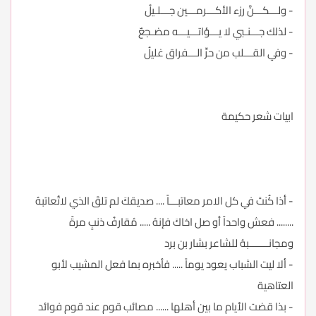
- ولـــكـــنَّ رزء الأكـــرمـــين جـــلـيلُ
- لذلك جـــنـبي لا يـــؤاتـــيـــه مضـجعٌ
- وفي القـــلب من حرِّ الـــفراق غليلُ
ابيات شعر حكيمة
- أذا كُنتَ في كل الامر معاتبـــاً .... صديقكَ لم تلقَ الذي لاتُعاتبهُ
........ فعش واحداً أو صل اخاكَ فإنهُ ..... مُقارفُ ذنبٍ مرةً
ومجانـــــــبهُ للشاعر بشار بن برد
- ألا ليت الشباب يعود يوماً ..... فأخبره بما فعل المشيب لأبو
العتاهية
- بذا قضت الأيام ما بين أهلها ...... مصائب قوم عند قوم فوائد