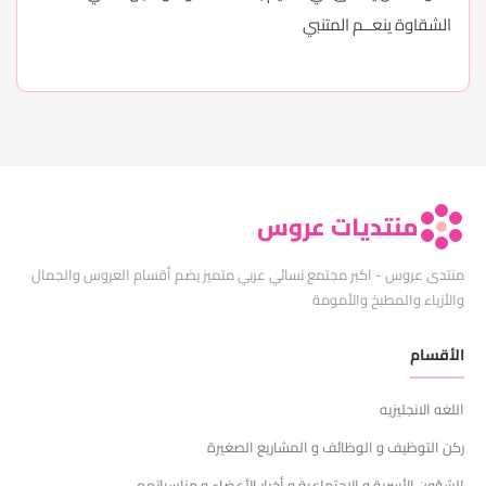
الشقاوة ينعــم المتنبي
منتديات عروس
منتدى عروس - اكبر مجتمع نسائي عربي متميز يضم أقسام العروس والجمال
والأزياء والمطبخ والأمومة
الأقسام
اللغه الانجليزيه
ركن التوظيف و الوظائف و المشاريع الصغيرة
الشؤون الأسرية و الإجتماعية و أخبار الأعضاء و مناسباتهم