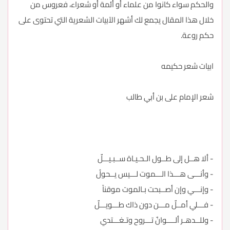
والحكم سواء كانوا من علماء أو أئمة أو شعراء، فعروس من
خلال هذا المقال يجمع لك أشهر الآبيات الشعرية التي تحتوى على
حكم روعة.
ابيات شعر حكيمه
شعر الإمام على بن أبي طالب
- ألا هــل إلى طــول الـحـيـاة ســبـيـــلٌ
- وأنـــى هـــذا الـــموت لـــيس يــحولُ
- وإنـــي وإن أصــبحت بـالموت موقناً
- فـــلي أمــلٌ مـــن دون ذاك طـــويـــلٌ
- وللــدهـر ألــــوانٌ تـــروح وتـغـــتدي