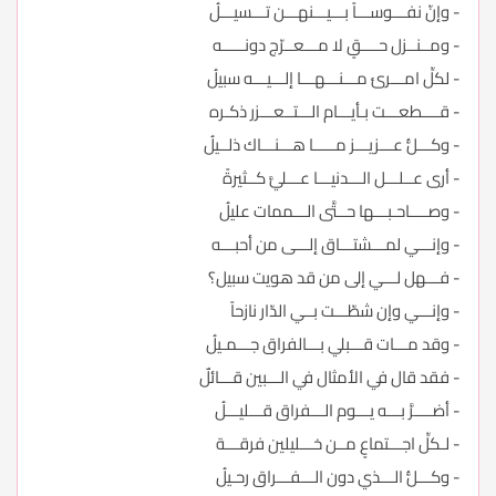
- وإنّ نفـــوســـاً بـــيـــنهـــن تـــسيـــلُ
- ومــنــزل حــــقٍ لا مـــعــرّج دونـــــه
- لكلِّ امـــرئ مـــنـــهـــا إلـــيـــه سبيلُ
- قــــطعـــت بـأيـــام الـــتــعـــزر ذكـره
- وكـــلُّ عـــزيـــز مـــــا هـــنـــاك ذلــيلُ
- أرى عــلـــل الـــدنيـــا عـــليَّ كــثيرةً
- وصــــاحـبـــها حــتَّى الـــممات عليلُ
- وإنـــي لمـــشتـــاق إلـــى من أحبـــه
- فـــهل لـــي إلى من قد هويت سبيل؟
- وإنـــي وإن شطّـــت بــي الدّار نازحاً
- وقد مـــات قـــبلي بـــالفراق جـــمـيلُ
- فقد قال في الأمثال في الـــبين قـــائلٌ
- أضــــرَّ بـــه يـــوم الـــفراق قـــليـــلُ
- لـكلِّ اجـــتماعٍ مــن خـــليلين فرقـــة
- وكـــلُّ الـــذي دون الـــفـــراق رحـيلُ