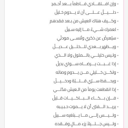
- وإن افـــتقـــادي فـــاطماً بـــعد أحـمدٍ
- دلــــيـــلٌ عـــلـــى أن لا يـــدوم خـليلُ
- وكـــيف هناك العيش من بـعد فقدهم
- لعمرك شـــيءٌ مـــا إليه سـبيلُ
- سيُعرضُ عن ذكري وتُنســى مودتّي
- ويـــظهر بـــعدي للـــخلـــيل عـــديـــلُ
- ولـيس خليلـــي بالـــملول ولا الـــذي
- إذا غـــبـــت يـــرضـــاه ســـواي بديلُ
- ولكـــن خـــليلي مـــن يـــدوم وصاله
- ويحـــفظ ســـرّي قـــلـــبُهُ ودخـــيـــلُ
- إذا انقطعت يوماً من الـعيش مدَّتـــي
- فـــإن بـــكـــاء الـــبـــاكـــيـــات قــليلُ
- يريـــد الـــفتى أن لا يـــموت حـبـيـبه
- ولـــيـــس إلـــى مـــا يـــبتغيه ســـبيلُ
- ولـــيس جـــلـــيلاً رزء مـــالٍ وفــقده