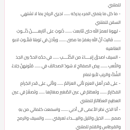
للمتنبي
- ما كل ما يتمنى المرء يدركه ....... تجري الرياح بما لا تشتهي
السفن للمتنبي
- لهونا لعمرُ الله حتى تَتَابعت ........ ذُنوبٌ على آثارهـــــنَّ ذُنُــوبُ
........ فَاليتَ أنَّ الله يغفرُ ما مضى ........ ويأذنَ في توبتنا فَنَتُـوبُ لابو
العتاهيه
- السيف اصدقُ إِنبــــاءً من الكُتُــــبِ ....... في حدَّهِ الحدُّ بين الجدَ
واللِّعبِ ........ بِيض الصفائحِ لا سُودُ الصحائفَ في ....... مُتُونِهنَّ جَلاءُ
الشَّكِّ والريَبِ لأبو تمام
- على قَدرِ أهلِ العزمِ تأتي العزائمُ ....... وتأتي على قَدرِ الكِراَمِ
المَكارِمُ ........ وتَعظمُ في عينِ الصَّغيرِ صِغارُها ....... وتَصغُرُ في عينِ
العظيمِ العظَائمُ للمتنبي
- أنا الذي نظر الأعمى الى أدبي ........ واسمعت كلماتي من بهِ
صمم ....... الخيل والليل والبيـــداء تعرفني ........ والسيف والرمح
والقرطاس والقلم للمتنبي