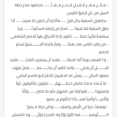
- مِـكَــرٍ مِـفَــرٍ مُـقـبـلٍ مُـدبــرٍ مــعــاً ........ كجلمود صخرٍ حطه
السيل من عَلٍ لإمرؤ القيس
- يخاطبني السفيهُ ِبكل قبحً ....... فاأكرهُ أن اكون لهُ مجيبُ ....... أذا
نطق السفيهُ فلا تجيبهُ ....... فخيرٌ من إجابتهِ السكُوتُ ........ يَزيدُ
سفاهةً فأزيدُ حلماً ........ كَعُودٍ زادهُ الأحراقُ طِيباً للامام الشافعي
- من راقب الناس مات هماً ....... وفازَ باللذةِ الجـــــــسُورُ لسلم
الخاسر
- إذا الشعبُ يوماً أرادَ الحياةَ ....... فلابدَ أن يستجيب القدرْ ........ فلابدَ
لليــــــــلِ أن ينجلي ...... ولابد للقيدِ أن ينكــــــسرْ ........ ومنْ يتهيبْ
صعودَ الجبالِ ....... يعشْ ابد الدهربينَ الحُفرْ لابو قاسم الشابي
- لنا نُدماء ندماءُ مَانمل حديثـــــهمْ ....... امِيُنون مأمُونونَ غَيْباً
ومشهدَا ........ يُفيدُوننا من علمِهِم علْم ما مَضى ....... وَرَأياً
وَتأديبــــاً وأمراً مُســـدَّدَا لكلثوم بن عمرو
- توهمْتُ خيراً في الَّزمان واهلِهِ ....... وكان خيالاً لا يصِحُّ
الــــــــتَّوهم ......... فمَا النُّورُ نوَّارٌ ولا الفجرُ جَدْوَلٌ ...... ولا الشمسُ