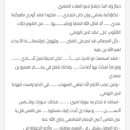
دينارٌ ولا البدُ درْهَمُ لابو العلاء المعري
- بُكاؤكُما يشفي وإن كان لايُجدي ...... فجُودا فقد أَودى نظيركُما
عندي ....... ألا قاتل اللهُ المنايا وَرَمْيــــــــها ....... من القومِ حَبَّات
القُلُوبِ على عمْد لابن الرومي
- كُلَ المصائبِ قد تمرعلى الفتى ....... وتَهُونُ غيرُشماتــــةِ الأعداءِ
لعبدالله بن عتبه
- فقد اسمعتَ لو نَاديتَ حيـــــاً ....... لكن لاحياةَ لِمنْ تُنــــادي ..........
ولو ناراً نَفخْتُ بها أضاءتْ ....... ولكنكَ تنفخ في رمـــــادٍ لعمرو بن
معدي
- ومن عَجَب الأيام انَّك تبتغي المهذبَ ........ في الدنيا ولست مُهذبا
لابن الرومي
- لسانك لا تذكر به عورة امرئ …….. فكلك عـورات وللــناس
ألـســــــن ......... وعينك إن أبدت إليك مساويا….. من الناس قل يا
عين للناس أعين الإمام الشافعي رضي الله عنه
- ذو العقل يشقى في النعيم بعقله ....... وأخو الجهالة في