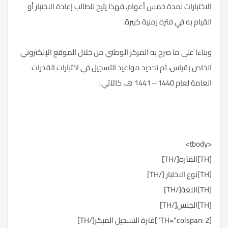
الاختبارات لمدة خمس أعوام، فهذا يتيح للطالب إعادة الاختبار أو
القيام به في فترة زمنية كبيرة.
وبناءا على ما صرح به المركز الوطني من خلال الموقع الإلكتروني
الخاص بقياس، تم تحديد مواعيد التسجيل في اختبارات القدرات
العامة لعام 1440 – 1441 هـ، كالآتي :
<tbody>
[TH]الفترة[/TH]
[TH]نوع الاختبار [/TH]
[TH]اللغة[/TH]
[TH]الجنس[/TH]
[TH="colspan: 2"]فترة التسجيل المبكر[/TH]