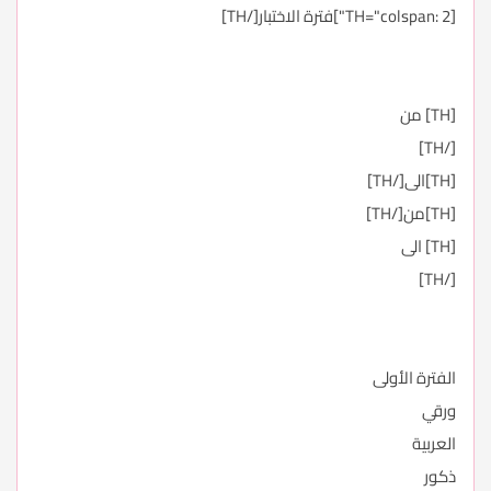
[TH="colspan: 2"]فترة الاختبار[/TH]
[TH] من
[/TH]
[TH]الى[/TH]
[TH]من[/TH]
[TH] الى
[/TH]
الفترة الأولى
ورقي
العربية
ذكور