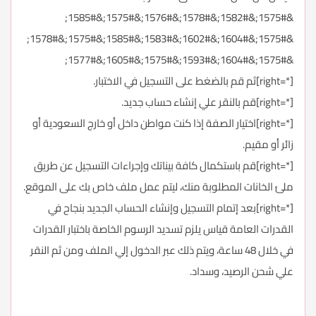
&#1575;&#1582;&#1578;&#1576;&#1575;&#1585;
&#1575;&#1604;&#1602;&#1583;&#1585;&#1575;&#1578;
&#1575;&#1604;&#1593;&#1575;&#1605;&#1577;
[*=right]ثم قم بالضغط على التسجيل في الاختبار.
[*=right]قم بالنقر علي إنشاء حساب جديد.
[*=right]اختيار الصفة إذا كنت مواطن داخل أو خارج السعودية أو
زائر أو مقيم.
[*=right]قم باستكمال كافة بيناتك وإجراءات التسجيل عن طريق
ملئ الخانات المطلوبة منك، ليتم عمل ملف خاص بك على الموقع.
[*=right]بعد إتمام التسجيل وإنشاء الحساب الجديد بنجاح في
القدرات العامة قياس يلزم تسديد الرسوم الخاصة باختبار القدرات
في خلال 48 ساعة، ويتم ذلك عبر الدخول إلي الملف ومن ثم النقر
علي شحن الرصيد، وسداد.