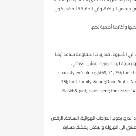
 جيد من الرياضة، وفي الحقيقة أنه قد يكون
 لايكفي فقط ممارسة الرياضة، بل من الضروري ممارسات تدريبات المقاومة ورفع الأثقال &nbsp;2-3 مرات في الأسبوع . فتدريبات المقاومة تساعد أيضا
تيجة لزيادة وتيرة التمثيل الغذائي
span style="color: rgb(69, 71, 75); font-,
75); font-family: &quot;Droid Arabic Na
Naskh&quot;, sans-serif; font-size: 14
الدرج، ركوب الدراجات الهوائية، السباحة، الرقص
عة، وكلما زادت السرعة من المشي الى الهرولة والركض، يمكنك خسارة