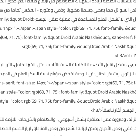
 للسلبيات الصحية لزيادة استهلاك الصوديوم من ارتفاع ضغط الدم، حصى الكل
 يمتص السوائل مما يعطي جسمنا مظهرنا وذمي ومتورم - العكس تماما من 
الموجودة على الأغذية والحرص على وجود التوابل 
e: 14px;"></span><span style="color: rgb(69, 71, 75); font-family: &quo
(69, 71, 75); font-family: &quot;Droid Arabic Naskh&quot;, sans-serif;
rgb(69, 71, 75); font-family: &quot;Droid Arabic Naskh&quot
يفضل تناول الأطعمة الكاملة الغنية بالألياف مثل: الخبز الكامل، الأرز الب
ذ
s-serif; font-size: 14px;"></span><span style="color: rgb(69, 71, 75);
an style="color: rgb(69, 71, 75); font-family: &quot;Droid Arabic Naskh
tyle="color: rgb(69, 71, 75); font-family: &quot;Droid Arabic Naskh&quot
الزائد ، وضرورة عمل الصنفرة بشكل أسبوعي ، والاهتمام بالكريمات اللازمة للتن