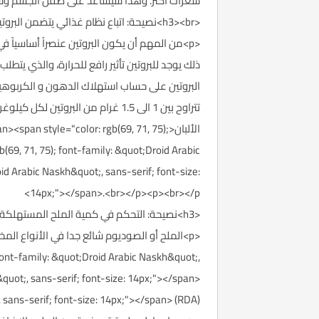
سعرات أكثر. وهذا سيساعد على صقل الجسم وشد 
<h3><br>نصيحة: اتباع نظام غذائي يتضمن البروتين كعنصر أساسي</h3>
<p>من المهم أن يكون البروتين عنصراً أساسياً
ذلك يوجد للبروتين تأثير رافع للحرارة، والذي يت
البروتين على حساب استهلاك الدهون و الكربوهيدر
تتراوح بين 1 الى 1.5 غرام من الب
الألبان<pan style="color: rgb(69, 71, 75
(69, 71, 75); font-family: &quot;Droid Arabic
id Arabic Naskh&quot;, sans-serif; font-size:
14px;"></span>.<br></p><p><br></p>
<h3>نصيحة: التحكم في كمية الملح المستهلكة</h3>
 font-family: &quot;Droid Arabic Naskh&quot;,
&quot;, sans-serif; font-size: 14px;"></span>