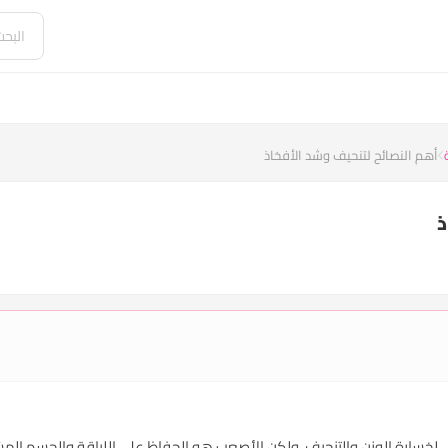
​أهم النصائح لتنحيف وشد الأفخاذ
ذ
ي لخسارة الوزن والتنحيف، ولكن الأصعب هو الحفاظ على اللياقة والجسم ال