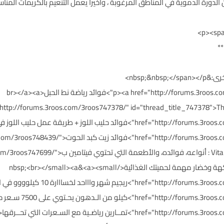
دورة الدموية في المناطق المرغوبة ، وأخيراً يعمل التنعيم بالكريمات المناس
<p><a href="http://forums.3roos.com/3roos748474/" id="thread_title_748474">فوائد رياضة نط الحبل<br></a><a
"http://forums.3roos.com/3roos747378/" id="thread_title_747378">Th
.3roos.com/3roos748441/" id="thread_title_748441
id="thread_title_748439">فيتامين ب - Vitamin B 
id="thread_title_747699">أفضل 10 أنواع فاكهة وخضار مهمة لحميتك الغذائية</a><small>‏&nbsp;<br></small><a