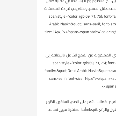
ى، الخ، فالصوديوم لا يساعدنا في عملية صقل
هدف صقل الجسم. ولذلك يجب قراءة الملصقات
التي لا تشمل الملح للمساعدة في عملية صقل الجسم<span style="color: rgb(69, 71, 75); font-family: &quot;Droid
Arabic Naskh&quot;, sans-serif; font-siz
size: 14px;"></span><span style="color: rgb
ني، المعكرونة من القمح الكامل. بالإضافة إلى
لك، يفضل دمج الدهون الصحية (الأفوكادو، زيت الزيتون، زيت بذر الكتان) في الوجبة لخفض مؤشر نسبة السكر العام في الدم<span style="color: rgb(69, 71, 75); font-
family: &quot;Droid Arabic Naskh&quot;, san
sans-serif; font-size: 14px;"></span><sp
<span s
عيم . فمثلا، الشعر على الصدر، الساقين، الظهر
واليدين يخفي صقل الجسم الذي عملتم عليه بجد. ففي بعض الأحيان يمكن لإزالة الشعر من بعض المناطق ابراز الجسم المصقول والرائع. &nbsp;أما الصنفرة فهي تساعد