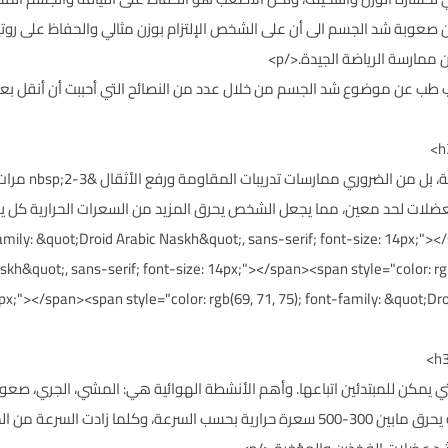
صعوبة شد الجسم الى أن على الشخص الإلتزام بوزن مثالي والحفاظ على روتين
ارسة الرياضة الجيدة.</p>
<p>لشد العضلات،
ضلات لحد معين، مما يجعل الشخص يحرق المزيد من السعرات الحرارية كل يوم ن
family: &quot;Droid Arabic Naskh&quot;, sans-serif; font-size: 14px;"></spa
skh&quot;, sans-serif; font-size: 14px;"></span><span style="color: rgb
px;"></span><span style="color: rgb(69, 71, 75); font-family: &quot;Dro
لتي يمكن للمبتدئين اتباعها. وأهم الأنشطة الهوائية هي: المشي، الجري، صعود 
وغيرها من النشاطات. فمثلا، المشي لمدة ساعة يحرق مابين 300-500 سعرة حرارية بحسب السر