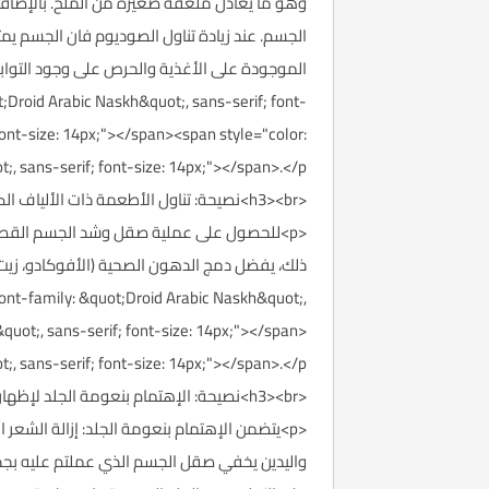
وهو ما يعادل ملعقة صغيرة من الملح. بالإضافة
الجسم. عند زيادة تناول الصوديوم فان الجسم
t;Droid Arabic Naskh&quot;, sans-serif; font-
 font-size: 14px;"></span><span style="color:
;, sans-serif; font-size: 14px;"></span>.</p>
<h3><br>نصيحة: تناول الأطعمة ذات الألياف الكاملة</h3>
<p>للحصول على عملية صقل وشد الجسم القصوى ، 
 font-family: &quot;Droid Arabic Naskh&quot;,
&quot;, sans-serif; font-size: 14px;"></span>
;, sans-serif; font-size: 14px;"></span>.</p>
<h3><br>نصيحة: الإهتمام بنعومة الجلد لإظهار الجسم أكثر تناسقاً</h3>
<p>يتضمن الإهتمام بنعومة الجلد: إزالة الشعر 