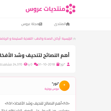
منتديات عروس
المنتدى
مجلة عروس
الرئيسية
أركان الصحة والطب
التغذية السليمة و الرياضة
​أهم النصائح لتنحيف وشد الأفخا
*نور*
31-10-2018
0 رد
24,370 مشاهدة
*نور*
*
عروس برونزية
<h3>أهم النصائح لتنحيف وشد الأفخاذ</h3>
<p>ليس من السهل على البعض اتباع نظام غذائ