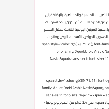
التمرينات المناسبة والمستمرة. بالإضافة إلى
ن من المهم الانتباه بأن تكون زيادة استهلاك
 كمية البروتين اليومية اللازمة لصقل الجسم
ء قليلة الدهون، الدواجن، الأسماك، البيض ومنتجات
span style="color: rgb(69, 71, 75); font-fam);
font-family: &quot;Droid Arabic Na
Naskh&quot;, sans-serif; font-size: 14
<p>الملح أو الصوديوم شائع جدا في الأنواع المختلفة من الطعام الذي نتناوله يومياً. والكمية الموصى بها يوميا من الصوديوم<span style="color: rgb(69, 71, 75); font-
family: &quot;Droid Arabic Naskh&quot;, san
sans-serif; font-size: 14px;"></span><sp
<span style="color: rgb(69, 71, 75); font-family: &quot;Droid Arabic Naskh&quot;, sans-serif; font-size: 14px;"></span> (RDA) هي 2.4 غرام من الصوديوم يوميا -