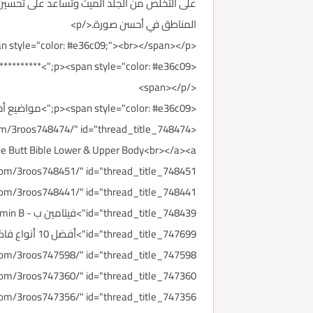
على التخلص من الجلد الميت وتساعد على تحسين ال
المناطق في أحسن صورة.</p>
<p><span style="color: #e36c09;"><br></span></p>
<p><span style="color: #e36c09;">************
</span></p>
<p><span style="color: #e36c09;">مواضيع أخرى:&nbsp;&nbsp;</span></p>
e Butt Bible Lower & Upper Body<br></a><a