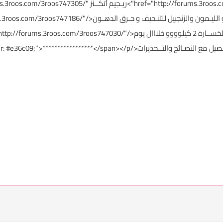
ttp://forums.3roos.com/3roos747317/" id="thread_title_747317
id="thread_title_747305">وصفـات الأناناس و الليـمون والزنجبيل 
id="thread_title_747186">ريجيم اليوم الواحد لخســارة 2 كيلوووو خلااال يوم</7030