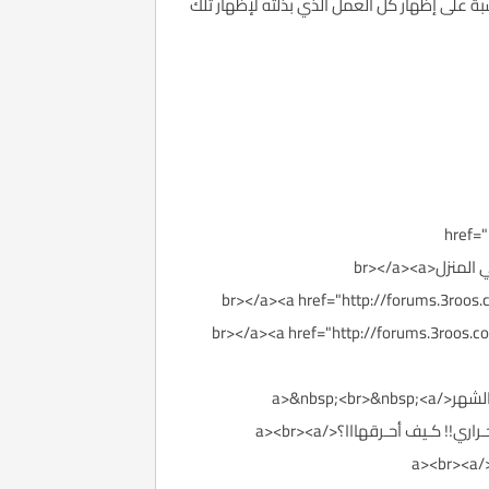
بة على إظهار كل العمل الذي بذلته لإظهار تلك
href=
href="http://forums.3roos.com/3roos748451/" id="thread_title_748451">فوائد حليب اللوز + طريقة عمل حليب اللوز في المنزل<br></a><a
href="http://forums">فوائد زيت كبد الحوت<br></a><a href="http://forums.3roos.com/3roos748439/"
: أنواعه، فوائده، والأطعمة التي تحتوي فيتامين ب<br></a><a href="http://forums.3roos.com/3roos747699/"
href="http://forums.3roos.com/3roos747598/" id="thread_title_747598">ريجيم شهر واااحد لخسااارة 10 كيلوووو في الشهر</a>&nbsp;<br>&nbsp;<a
href="http://forums.3roos.com/3roos747360/" id="thread_title_747360">كيلو من الـدهون يحـتوي على 7500 سـعر حـراري!! كـيف أحـرقهااا؟</a><br><a
href="http://forums.3roos.com/3roos747356/" id="thread_title_747356">تمــارين رياضـية مع السـعرات التي تحــرقها</a><br><a