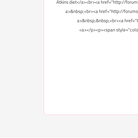
href="h">ريـجيم أتكــنز Atkins diet</a><br><a href="http://forums.3roos.com/3roos747305/"
للتنـحيف و حـرق الدهـون</a>&nbsp;<br><a href="http://forums.3roos.com/3roos747186/"
a>&nbsp;&nbsp;<br><a href="http://forums.3roos.com/3roos74/"