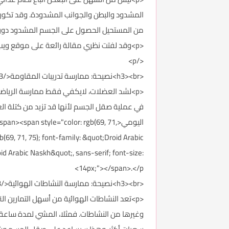
المشدود والبطن والجوانب المشدودة. وقد تكون 
من المستحيل الحصول على الجسم المشدود دون مم
<p>وقد لفتت نظري مقالة رائعة على موقع ويب طب عن موضوع شد الجسم من خلال عدد من النصائح التي أحببت أن أنقل بعضها وأكثرها أهمية لكم.
</p>
<h3><br>نصيحة: ممارسة تدريبات المقاومة</h3>
في عملية صقل الجسم لأنها قد تزيد من كتلة الع
اليومي<n><span style="color: rgb(69, 71
(69, 71, 75); font-family: &quot;Droid Arabic
id Arabic Naskh&quot;, sans-serif; font-size:
14px;"></span>.</p>
<h3><br>نصيحة: ممارسة النشاطات الهوائية</h3>
<p>تعد النشاطات الهوائية من أسهل التمارين ا