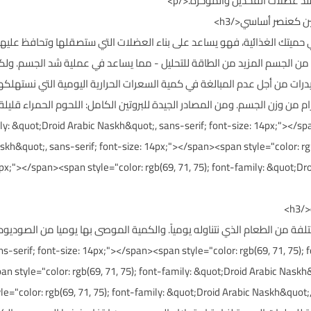
عضلات الفخذين والمؤخرة.</p>
 في حميتك الغذائية، فهو يساعد على بناء العضلات التي ستصقلها وتحافظ عليها 
طلب من الجسم المزيد من الطاقة للتحليل - مما يساعد في عملية شد الجسم. ولك
ات من أجل عدم المبالغة في كمية السعرات الحرارية اليومية التي نستهلكها.
روتين لكل كيلوغرام من وزن الجسم. ومن المصادر الجيدة للبروتين الكامل: اللحوم الحمرا
ily: &quot;Droid Arabic Naskh&quot;, sans-serif; font-size: 14px;"></span><s
skh&quot;, sans-serif; font-size: 14px;"></span><span style="color: rgb
px;"></span><span style="color: rgb(69, 71, 75); font-family: &quot;Dro
s-serif; font-size: 14px;"></span><span style="color: rgb(69, 71, 75);
an style="color: rgb(69, 71, 75); font-family: &quot;Droid Arabic Naskh