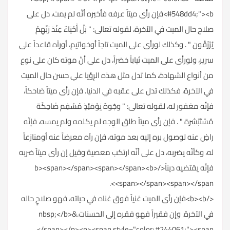
#548dd4;"><b>فإن رأى ميتاً عرفه فأخبره أنّه لم يمت، دل على
صلاح حال الميت في الآخرة، لقوله تعالى: " بَلْ أَحْيَاءٌ عِنْدَ رَبِّهِمْ
يُرْزَقُون " . وكذلك لورأى على الميت تاجاً أوخواتيم، أورآه قاعداً على
سرير، ولورأى على الميت ثياباً خضراً، دل على أنّ موته كان على نوع
من أنواع الشهادة، كما تدل مثل هذه الرِؤيا علىِ حسن حال الميت
في الآخرة، فكذلك تدل على عقبه في الدنيا. فإن رأى ميتاً ضاحكاً،
فإنّه مغفور له، لقوله تعالى: " وجُوهٌ يَوْمَئِذٍ مُسْفِم ضَاحِكَة
مُسْتَبْشِرة " . فإن رأى ميتاً طلق الوِجه لم يكلمه ولم يمسه، فإنّه
راضٍ عنه لوصول بره إليه بعد موته، فإن رآه معرضاً عنه أومنازعاً
له، وكأنّه يضربه، دل على أنّه ارتكب معصية وقيل إن رأى ميتاً ضربه
فإنّه يقتضيه ديناً</b><span></span><span></span><b>
<span></span><span></span>.
</b><b>فإن رأى الميت غنياً فوق غناه في حياته، فهو صلاحٍ حاله
في الآخرة. وإن فقيراً فهو فقره إلى الحسنات.&nbsp;</b>
</span></p><p><span style="color: #244061;"><span