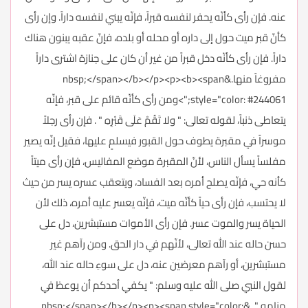
عنه. فإن رأى كأنّه يحفر لنفسه قبراً، فإنّه يبني لنفسه داراً. وإن رأى
كأنّ قبر ميت حول إلى داره أو محله أو بلده، فإنّ عقبه يبنون هناك
داراً. فإن رأى كأنّه دخل قبراً من غير أن كان على جنازة اشترى داراً
مفروغاً منها.&nbsp;</span></b></p><p><b><span
style="color: #244061;">ومن رأى كأنّه قائم على قبر، فإنّه
يتعاطى ذنباً، لقوله تعالى: " ولا تَقُمْ عَلَى قَبْرِهِ " . فإن رأى رجلاً
موسراً في مقبرة يطوف حول القبور فيسلمٍ عليها، فقيل إنّه يصير
مفلساً يسأل الناس، لأنّ المقبرة موضع المفاليس، فإن رأى ميتاً
كأنه حي، فإنّه يصلح أمره بعد الفساد، ويتعقب عسره يسر من حيث
لا يحتسب، فإن رأى حياً كأنّه ميت، فإنّه يعسر عليه أمره، ذلك لأن
الحياة يسر والموت عسر. فإن رأى الأموات مستبشرين، دل على
حسن حاله عند الله تعالى، لأنّهم في دار الحق. ومن رآهم غير
مستبشرين، أو رآهم معرضين عنه، دل على سوءِ حاله عند الله،
لقول النبي صلى الله عليه وسلم: " يكفي أحدكم أن يوعظ في
منامه " .&nbsp;</span></b></p><p><span style="color: