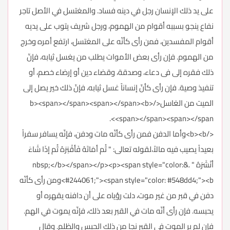
على يد ذلك الإنسان رجل في دينه فساد. والمغتسل في الأصل تاجر
نفاع ينجو بسببه أقوام من الهموم، ورجل شريف يتوب على يديه
أقوام المفسدين، فمن رأى كأنّه على المغتسل، ارتفع أمره وخرج
من الهموم. فإن رأى بعض الأموات يطلب من يغسل ثيابه، فإنّ
ذلك فقره إلى فى دعاء، وصدقة، وقضاء دين أو إرضاء خصم، أو
تنفيذ وصية. فإن رأى كأنّ إنساناً غسل ثيابه، فإنّ ذلك خير يصل إلى
الميت من الغاسل</b><span></span><span></span><b>
<span></span><span></span>.
</b><b>وأما الدفن فمن رأى كأنّه مات ودفن، فإنّه يسافر سفراً
بعيداً يصيب فيه مالاً،لقوله تعالى: " ثُم أمَاتَهُ فَأقْبَرَهُ ثُم إذَا شَاءَ
أنْشَرَهُ " .&nbsp;</b></span></p><p><span style="color:
#244061;"><span style="color: #548dd4;"><b>ومن رأى كأنّه
دفن في قبر من غير موت، دلت رؤياه على أن دافنه يقهره أو
يحبسه. فإن رأى أنّه مات في القبر بعد ذلك، فإنّه يموت في الهم.
فإن لم ير الموت في القبر نجا من ذلك الحبس والظلم. وقال