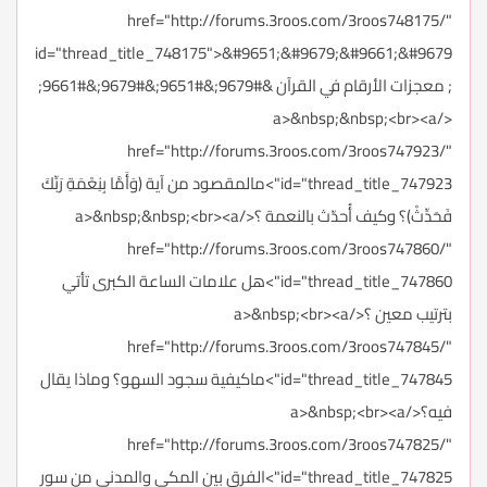
href="http://forums.3roos.com/3roos748175/"
id="thread_title_748175">&#9651;&#9679;&#9661;&#9679
; معجزات الأرقام في القرآن &#9679;&#9651;&#9679;&#9661;
</a>&nbsp;&nbsp;<br><a
href="http://forums.3roos.com/3roos747923/"
id="thread_title_747923">مالمقصود من آية (وَأَمَّا بِنِعْمَةِ رَبِّكَ
فَحَدِّثْ)؟ وكيف أُحدّث بالنعمة ؟</a>&nbsp;&nbsp;<br><a
href="http://forums.3roos.com/3roos747860/"
id="thread_title_747860">هل علامات الساعة الكبرى تأتي
بترتيب معين ؟</a>&nbsp;<br><a
href="http://forums.3roos.com/3roos747845/"
id="thread_title_747845">ماكيفية سجود السهو؟ وماذا يقال
فيه؟</a>&nbsp;<br><a
href="http://forums.3roos.com/3roos747825/"
id="thread_title_747825">الفرق بين المكي والمدني من سور