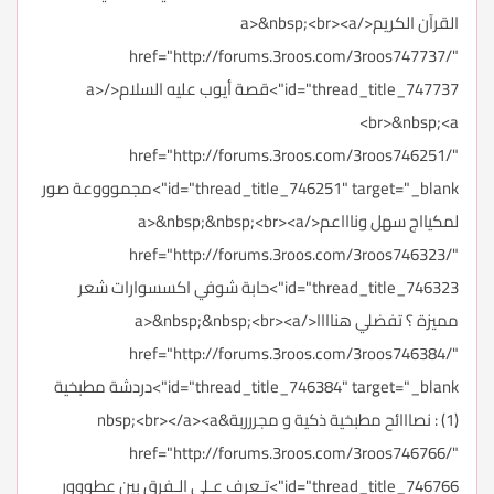
القرآن الكريم</a>&nbsp;<br><a
href="http://forums.3roos.com/3roos747737/"
id="thread_title_747737">قصة أيوب عليه السلام</a>
<br>&nbsp;<a
href="http://forums.3roos.com/3roos746251/"
id="thread_title_746251" target="_blank">مجموووعة صور
لمكيااج سهل وناااعم</a>&nbsp;&nbsp;<br><a
href="http://forums.3roos.com/3roos746323/"
id="thread_title_746323">حابة شوفي اكسسوارات شعر
مميزة ؟ تفضلي هناااا</a>&nbsp;&nbsp;<br><a
href="http://forums.3roos.com/3roos746384/"
id="thread_title_746384" target="_blank">دردشة مطبخية
(1) : نصااائح مطبخية ذكية و مجررربة&nbsp;<br></a><a
href="http://forums.3roos.com/3roos746766/"
id="thread_title_746766">تـعرف عـلى الـفرق بين عطووور