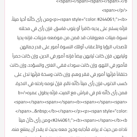
<span></span><span></span>.</b>
</span></p>
<p><span style="color: #244061;"><b>ومن رأى كأنّه أحيا ميتاً،
فإنّه يسلم على يديه كافراً أو يتوب فاسق. فإن رأى في محلته
نسوة ميتات معروفات قد قمن من موضعه مزينات، فإنه يحيا
لأصحاب الرؤيا والأعقاب أولئك النسوة أمور على قدر جمالهن
وثيابهن، فإن كانت ثيابهن بيضاً فإنه أمور في الدين، وإن كانت حمراً
فأمور في اللهو، وإن كانت سوداء ففي الغنى والسؤدد، وإن كانت
خلقاناً فإنّها أمور في فقر وهم، وإن كانت وسخة فإنّها تدل على
كسب الذنوب فإن رأى ميتاً كأنّه نائم، فإنّ نومه راحته في الاخرة.
فمن رأى كأنّه نام في فراش مع الميت، فإنّه يطول عمره</b>
<span></span><span></span><b><span></span><span>
</span>...&nbsp;</b></span></p><p><span style="color:
#244061;"><b><span></span></b><b>ومن رأى كأنّ ميتاً
ناداه من حيث لا يراه، فأجابه وخرج معه بحيث لا يقدر أن يمتنع منه،