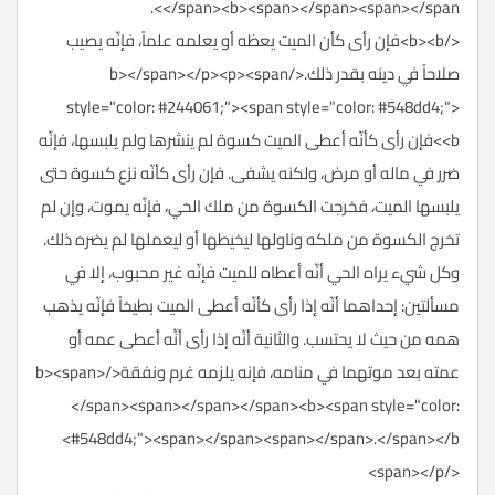
</span><b><span></span><span></span>.
</b><b>فإن رأى كأن الميت يعظه أو يعلمه علماً، فإنّه يصيب
صلاحاً في دينه بقدر ذلك.</b></span></p><p><span
style="color: #244061;"><span style="color: #548dd4;">
<b>فإن رأى كأنّه أعطى الميت كسوة لم ينشرها ولم يلبسها، فإنّه
ضرر في ماله أو مرض، ولكنه يشفى. فإن رأى كأنّه نزع كسوة حتى
يلبسها الميت، فخرجت الكسوة من ملك الحي، فإنّه يموت، وإن لم
تخرج الكسوة من ملكه وناولها ليخيطها أو ليعملها لم يضره ذلك.
وكل شيء يراه الحي أنّه أعطاه للميت فإنّه غير محبوب، إلا في
مسألتين: إحداهما أنّه إذا رأى كأنّه أعطى الميت بطيخاً فإنّه يذهب
همه من حيث لا يحتسب. والثانية أنّه إذا رأى أنِّه أعطى عمه أو
عمته بعد موتهما في منامه، فإنه يلزمه غرم ونفقة</b><span>
</span><span></span></span><b><span style="color:
#548dd4;"><span></span><span></span>.</span></b>
</span></p>