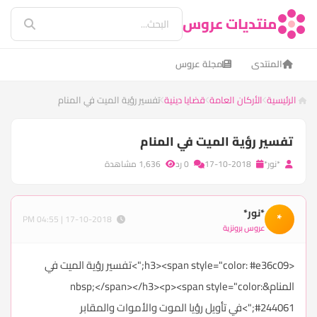
منتديات عروس
المنتدى
مجلة عروس
الرئيسية
الأركان العامة
قضايا دينية
​تفسير رؤية الميت في المنام
​تفسير رؤية الميت في المنام
*نور*
17-10-2018
0 رد
1,636 مشاهدة
*نور*
*
17-10-2018 | 04:55 PM
عروس برونزية
<h3><span style="color: #e36c09;">تفسير رؤية الميت في
المنام&nbsp;</span></h3><p><span style="color:
#244061;">في تأويل رؤيا الموت والأموات والمقابر