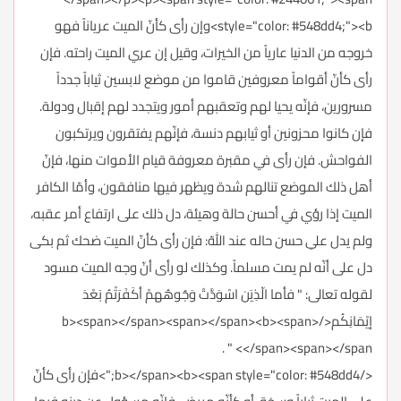
style="color: #548dd4;"><b>وإن رأى كأنّ الميت عرياناً فهو
خروجه من الدنيا عارياً من الخيرات، وقيل إن عري الميت راحته. فإن
رأى كأنّ أقواماً معروفين قاموا من موضع لابسين ثياباً جدداً
مسرورين، فإنّه يحيا لهم وتعقبهم أمور ويتجدد لهم إقبال ودولة.
فإن كانوا محزونين أو ثيابهم دنسة، فإنّهم يفتقرون ويرتكبون
الفواحش. فإن رأى في مقبرة معروفة قيام الأموات منها، فإنّ
أهل ذلك الموضع تنالهم شدة ويظهر فيها منافقون، وأمّا الكافر
الميت إذا رؤي في أحسن حالة وهيئة، دل ذلك على ارتفاع أمر عقبه،
ولم يدل علىِ حسن حاله عند اللهّ: فإن رأى كأنّ الميت ضحك ثم بكى
دل على أنّه لم يمت مسلماً. وكذلك لو رأى أنّ وجه الميت مسود
لقوله تعالى: " فأما الّذِيَن اسْوَدَّتْ وَجُوهُهمْ أكَفَرَتْمُ بَعْدَ
إيْمَانِكُم</b><span></span><span></span><b><span>
</span><span></span> " .
</b></span><b><span style="color: #548dd4;">فإن رأى كأنّ