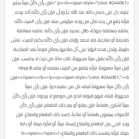
<p><b><span style="color: #244061;">فإن رأى كأنّ ميتاً سلم
عليه، دل على حسن حاله عند الله عزّ وجلّ. فإن رأى كأنّه أخذ بيده،
فإنّه يقع في يده مال من وجه ميئوس منه. فإن رأى الميت كأنّه
عانقه معانقة مودّة، طال عمره. فإن رأى كأنه عانقه معانقة
ملازمة أو منازعة، فلا تحمد رؤياه، فإن رأى كأنّه يكلم الميت، عاش
طويلاً، وتدل هذه الرؤيا علىِ أنّ صاحبها يصالح قوماً بعد المنازعة،
فإن رأى كأنّه يقبل ميتاً مجهولاً، نالت مالاً من حيث لا يحتسب. فإن
قبل ميتاً معروفاً، فإنّه ينتفع من الميت بعلمه أو ماله.&nbsp;
</span></b></p><p><span style="color: #244061;"><b>فإن
رأى كأنّ ميتاً معروفاً قبله، نال من عقبه خيراً. فإن رأى ميتاً
مجهولاً قبله، فهو قبوله الخير من موضع لا يرجوه. فإن رأى كأنّ
ميتاً اشترى طعاماً، فإن يغلو أو يعز ذلك الطعام. فإن رأى كأن
الأموات يبيعوِن طعاماً أو متاعاً، كسد ذلك الطعام والمتاع. فإن
وجد الحي بين الطعام والمتاع إنساناَ ميتاً، أو فأرة ميتة، أو دابة
ميتة، فإنّه ينفسد ذلك الطعام والمتاع</b><span></span>