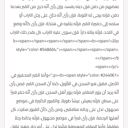
بعضهم من دفن فإن دينه يفسد، وإن رأى أنّه خرج من القبر بعدما
دفن، فإنه يرجى له التوبة. فإن رأى أنّه حثي على رجل التراب أو
سلمه إلىِ حفيرة القبر، فإنّه يلقيه في هلكة. فإن رأى كأنّه وضع
في اللحد، فإنّه يناله داراً. فإن سوى عليه التراب، نال بقدر ذلك التراب
مالاً</b><span></span><span></span></span><b><span
style="color: #548dd4;"><span></span><span></span>.
</span></b>
</span></p>
<p><b><span style="color: #244061;">وأما القبر المحفور في
الأصل، فقيل هو السجن في التأويل، كما أنّ السجن القبر. فمن رأى
أنّه يريد أن يزور المقابر، فإنّه يزور أهل السجن، فإن رأى أنّه حفر قبراً
على سطح، فإنّه يعيش عيشاً طويلاً. والقبور الكثيرة في موضع
مجهول، تدل على رجاله منافقين، ومن رأى كأنّ القبور مطرت، نال
أهلها الرحمة. فإن رأى قبراً في موضع مجهول، فإنّه يخالط رجلاً
منافقاً. وأما المقابر المعروفة فإنّها تدل على أمر حق وهو غافل