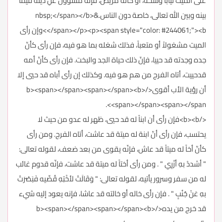
على الميت ثياباً وسخة، أو كأنّه مريض، فإنّه مسؤول عنِ دينه فيما
بينه وبين الله تعالى، خاصة دون الناس.&nbsp;</span></b>
</span></p><p><span style="color: #244061;"><b>وإن رأى
الميت مشغولاً أو متعباً، فذلك شغله بما هو فيه، فإن رأى كأنّ
جده وجدته قد حييا، فإنّ ذلك حياة الجد والبخت. فإن رأى كأنّ أمه
قدحييت، أتاه الفرج من هم هو فيه. وكذلك إن رأى أباه قد حيي إلا
أن رؤية الأب أقوى</b><span></span><span></span><b>
<span></span><span></span>.
</b><b>فإن رأى أن ابناً له قد حيي، ظهر له عدو من حيث لا
يحتسب، فإن رأى أنّ ابنة له ميتة قد عاشت، أتاه الفرج. ومن رأى
كأنّ أخاً له ميتاً قد عاش، فإنّه يقوى من بعد ضعف، لقوله تعالى:
" أشددْ بهِ أزْرِي " . ومن رأى أختاً له ميتة قد عاشت، فإنّه قدوم غائب
له من سفر وسرور يأتيه، لقوله تعالى: " وَقَالَتْ لأخْتِهِ قُصِّيه فَبَصُرَتْ
بهِ عَنْ جُنُبٍ " . فإن رأى خاله أو خالته قد عاشا، فإنه يعود إليه شيء
قد خرج من يده</b><span></span><span></span><b>