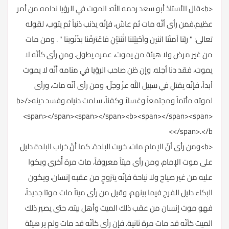
<b>قال الأستاذ أبو سعد رحمه الله: الموت في الرؤيا ندامه من أمر
عظيم،فمن رأى أنّه مات ثم عاش، فإنّه يذنب ذنباً ثم يتوب، لقوله
تعالى: " رَبّنَا أَمَتّنَا اثنين وَأحْيَيْتَنَا اثْنَتَيْنِ فاعْتَرَفْنَا بذُنُوبنا " . ومن مات
من غير مرض ولا هيئة من يموت، عمره يطول. ومنِ رأى كأنّه لا
يموت، فقد دنا أجله. وإن ظن صاحب الرؤيا في منامه أنّه لا يموت
أبداَ، فإنّه يقتلِ في سبيل الله عزّ وجلّ، ومن رأى أنّه مات، ورأى
لموته مأتماً ومجتمعاً وغسلاً وكفناً، سلمت دنياه وفسد دينه</b>
<span></span><span></span><b><span></span><span>
</span>.</b>
<b>ومن رأى أنّ الإمام مات، خربت البلدة. كما أنّ خراب البلدة دليل
على موت الإمام، ومن رأى ميتاً معروفاً، مات مرة أُخرى وبكوا
عليه من غير صياح ولا نياحة فإنّه يتزوجٍ من عقبه إنسان، ويكون
البكاء دليل الفرج فيما بينهم، وقيل من رأى ميتاً مات موتا جديداً،
فهو موت إنسان من عقب ذلك الميت وأهل بيته، حتى يصير ذلك
الميت كأنّه قد مات مرة ثانية. فإن رأى كأنّه قد مات ولم ير هيئة