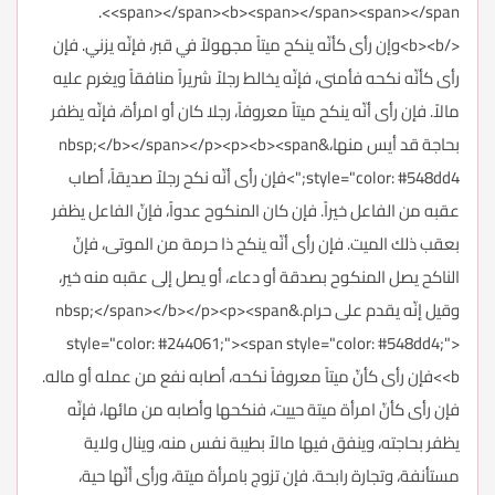
<span></span><b><span></span><span></span>.
</b><b>وإن رأى كأنّه ينكح ميتاً مجهولاً في قبر، فإنّه يزني. فإن
رأى كأنّه نكحه فأمنى، فإنّه يخالط رجلاً شريراً منافقاً ويغرم عليه
مالاً. فإن رأى أنّه ينكح ميتاً معروفاً، رجلا كان أو امرأة، فإنّه يظفر
بحاجة قد أيس منها،&nbsp;</b></span></p><p><b><span
style="color: #548dd4;">فإن رأى أنّه نكح رجلاً صديقاً، أصاب
عقبه من الفاعل خيراً. فإن كان المنكوح عدواً، فإنّ الفاعل يظفر
بعقب ذلك الميت. فإن رأى أنّه ينكح ذا حرمة من الموتى، فإنّ
الناكح يصل المنكوح بصدقة أو دعاء، أو يصل إلى عقبه منه خير،
وقيل إنّه يقدم على حرام.&nbsp;</span></b></p><p><span
style="color: #244061;"><span style="color: #548dd4;">
<b>فإن رأى كأنّ ميتاً معروفاً نكحه، أصابه نفع من عمله أو ماله.
فإن رأى كأنّ امرأة ميتة حييت، فنكحها وأصابه من مائها، فإنّه
يظفر بحاجته، وينفق فيها مالاً بطيبة نفس منه، وينال ولاية
مستأنفة، وتجارة رابحة. فإن تزوج بامرأة ميتة، ورأى أنّها حية،