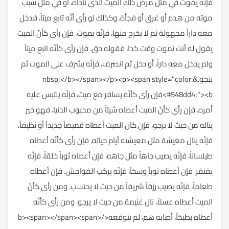
فإنّه يموت في مثل مرض ذلك الميت الذي ناداه، أو في مثل سبب
موته من هدم أو غرق أو فجأة. وكذلك لو رأى أنّه تابع ميتاً، فدخل
معه داراً مجهولة ثم لا يخرج منها، فإنّه يموت. فإن رأى كأنّ الميت
يقول له أنت تموت وقت كذا، فقوله حق. فإن رأى كأنّه اتبع ميتاً
ولم يدخل معه داراً، أو دخل ثم انصرف، فإنّه يشرف على الموت ثم
ينجو.&nbsp;</b></span></p><p><span style="color:
#548dd4;"><b>فإن رأى كأنّه يسافر مع ميت، فإنّه يلتبس عليه
أمره. فإن رأي كأنّ الميت أعطاه شيئاً من محبوب الدنيا، فهو خير
يناله من حيث لا يرجو، فإن كان الميت أعطاه قميصاً جديداً أو نظيفاً،
فإنّه ينال معيشة مثل معيشته أيام حياته. فإن رأى كأنّه أعطاه
طيلساناً، فإنّه يصيب جاهاً مثل جاهه، فإن أعطاه ثوباً خلقاً، فإنّه
يفتقر. فإن أعطاه ثوباً وسخاً، فإنّه يركب الفواحش. فإن أعطاه
طعاماً، فإنّه يصيب رزقاً شريفاً من حيث لا يحتسب. ومن رأى كأنّ
الميت أعطاه عسلاً، نال غنيمة من حيث لا يرجو. ومن رأى كأنّه
أعطاه بطيخاً، أصابه هم، لم يتوقعه</b><span></span><span>