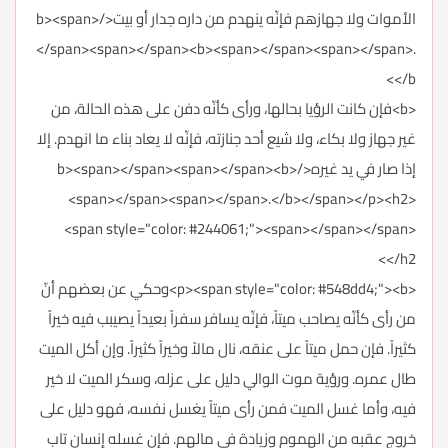
الأموات ولا جهازهم فإنّه ينهدم من داره جدار أو بيت</b><span>
</span><span></span><b><span></span><span></span>.
</b>
<b>فإن كانت الرؤيا بحالها، ورأى كأنّه دفن على هذه الحالة، من
غير جهاز ولا بكاء، ولا شيع أحد جنازته، فإنّه لا يعاد بناء ما انهدم. إلا
إذا صار في يد غيره</b><span></span><span></span><b>
<span></span><span></span>.</b></span></p><h2>
<span style="color: #244061;"><span></span></span>
</h2>
<p><span style="color: #548dd4;"><b>وحكي عن بعضهم أنّ
من رأى كأنّه يصاحب ميتاً، فإنّه يسافر سفراً بعيداً يصيبب فيه خيراً
كثيراً. فإن حمل ميتاً على عنقه، نال مالاً وخيراً كثيراً. وإن أكل الميت
طال عمره. ورؤية موت الوالي دليل على عزله، وسكر الميت لا خير
فيه، وأما غسل الميت فمن رأى ميتاً يغسل نفسه، فهو دليل على
خروج عقبه من الهموم وزيادة في مالهم. فإن غسله إنسان تاب