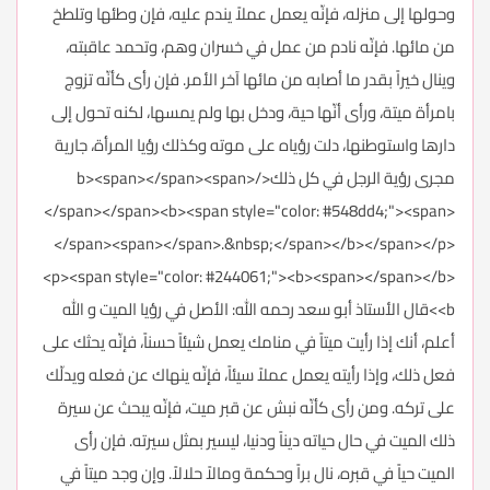
وحولها إلى منزله، فإنّه يعمل عملاً يندم عليه، فإن وطئها وتلطخ
من مائها. فإنّه نادم من عمل في خسران وهم، وتحمد عاقبته،
وينال خيراً بقدر ما أصابه من مائها آخر الأمر. فإن رأى كأنّه تزوج
بامرأة ميتة، ورأى أنّها حية، ودخل بها ولم يمسها، لكنه تحول إلى
دارها واستوطنها، دلت رؤياه على موته وكذلك رؤيا المرأة، جارية
مجرى رؤية الرجل في كل ذلك</b><span></span><span>
</span></span><b><span style="color: #548dd4;"><span>
</span><span></span>.&nbsp;</span></b></span></p>
<p><span style="color: #244061;"><b><span></span></b>
<b>قال الأستاذ أبو سعد رحمه الله: الأصل في رؤيا الميت و الله
أعلم، أنك إذا رأيت ميتاً في منامك يعمل شيئاً حسناً، فإنّه يحثك على
فعل ذلك، وإذا رأيته يعمل عملاً سيئاً، فإنّه ينهاك عن فعله ويدلّك
على تركه. ومن رأى كأنّه نبش عن قبر ميت، فإنّه يبحث عن سيرة
ذلك الميت في حال حياته ديناً ودنيا، ليسير بمثل سيرته. فإن رأى
الميت حياً في قبره، نال براً وحكمة ومالاً حلالاً. وإن وجد ميتاً في