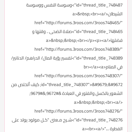
id="thread_title_748487">وسوسة النفس ووسوسة
الشيطان</a>&nbsp;<br><a
href="http://forums.3roos.com/3roos748465/"
id="thread_title_748465">صلاة الضحى .. وقتها و
فضلها</a>&nbsp;&nbsp;<br></p><p><a
href="http://forums.3roos.com/3roos748389/"
id="thread_title_748389">تفسير رؤية المال/ الدراهم/ الدنانير/
في المنام<br></a><a
href="http://forums.3roos.com/3roos748307/"
id="thread_title_748307">&#9679;&#9672; كيف أتخلص من
الشعور بالكسل والفتور في العبادة &#9672;&#9679;
</a>&nbsp;&nbsp;<br><a
href="http://forums.3roos.com/3roos748276/"
id="thread_title_748276">شـرح مـعنى "كـل مولود يولد على
الفطرة ...."</a><br><a