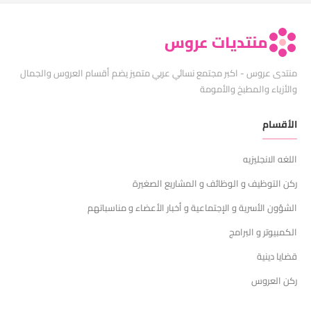
منتديات عروس
منتدى عروس - اكبر مجتمع نسائي عربي متميز يضم أقسام العروس والجمال
والأزياء والمطبخ والأمومة
الأقسام
اللغه الانجليزيه
ركن التوظيف و الوظائف و المشاريع الصغيرة
الشؤون الأسرية و الإجتماعية و أخبار الأعضاء و مناسباتهم
الكمبيوتر و البرامج
قضايا دينية
ركن العروس