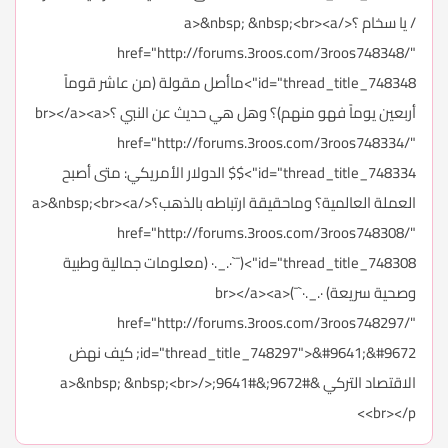
/ يا سخام ؟</a>&nbsp; &nbsp;<br><a
href="http://forums.3roos.com/3roos748348/"
id="thread_title_748348">ماأصل مقولة (من عاشر قوماً
أربعين يوماً فهو منهم)؟ وهل هي حديث عن النبي ؟<br></a><a
href="http://forums.3roos.com/3roos748334/"
id="thread_title_748334">$$ الدولار الأمريكي: متى أصبح
العملة العالمية؟ وماحقيقة ارتباطه بالذهب؟</a>&nbsp;<br><a
href="http://forums.3roos.com/3roos748308/"
id="thread_title_748308">(¯`·._.· (معلومات جمالية وطبية
وصحية سريعة) ·._.·`¯)<br></a><a
href="http://forums.3roos.com/3roos748297/"
id="thread_title_748297">&#9641;&#9672; كيف نهض
الاقتصاد التركي &#9672;&#9641;</a>&nbsp; &nbsp;<br>
<br></p>