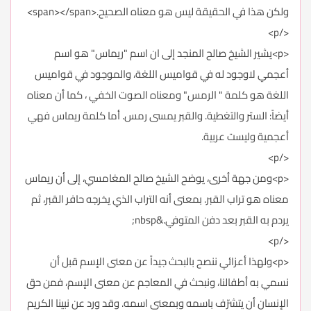
ولكن هذا في الحقيقة ليس هو معناه الصحيح.<span></span>
</p>
<p>يشير الشيخ صالح المنجد إلى ان اسم "ريماس" هو اسم
أعجمي لاوجود له في قواميس اللغة، والموجود في قواميس
اللغة هو كلمة " الرمس" ومعناه الصوت الخفي ، كما أن معناه
أيضاً: الستر والتغطية. والقبر يمسى رمس. أما كلمة ريماس فهي
أعجمية وليست عربية.
</p>
<p>ومن جهة أخرى، يوضح الشيخ صالح المغامسي، إلى أن ريماس
معناه هو تراب القبر. بمعنى أنه التراب الذي يخرجه حافر القبر، ثم
يردم به القبر بعد دفن المتوفي.&nbsp;
</p>
<p>ولهذا أعزائي ننصح بالبحث جيداً عن معنى الإسم قبل أن
نسمي به أطفالنا، ونبحث في المعاجم عن معنى الإسم، فمن حق
الإنسان أن يتشرّف باسمه وبمعنى اسمه. وقد ورد عن نبينا الكريم