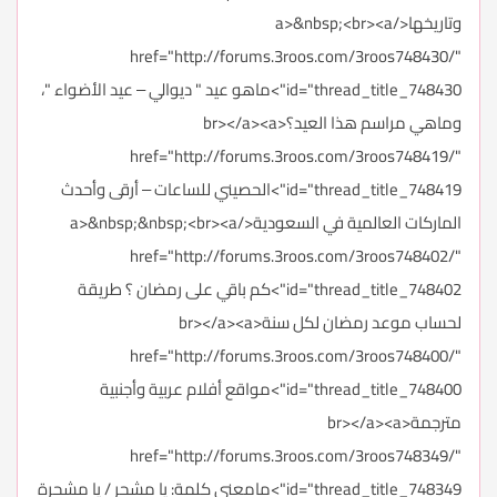
وتاريخها</a>&nbsp;<br><a
href="http://forums.3roos.com/3roos748430/"
id="thread_title_748430">ماهو عيد " ديوالي – عيد الأضواء "،
وماهي مراسم هذا العيد؟<br></a><a
href="http://forums.3roos.com/3roos748419/"
id="thread_title_748419">الحصيني للساعات – أرقى وأحدث
الماركات العالمية في السعودية</a>&nbsp;&nbsp;<br><a
href="http://forums.3roos.com/3roos748402/"
id="thread_title_748402">كم باقي على رمضان ؟ طريقة
لحساب موعد رمضان لكل سنة<br></a><a
href="http://forums.3roos.com/3roos748400/"
id="thread_title_748400">مواقع أفلام عربية وأجنبية
مترجمة<br></a><a
href="http://forums.3roos.com/3roos748349/"
id="thread_title_748349">مامعنى كلمة: يا مشحر / يا مشحرة