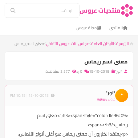
منتديات عروس
المنتدى
مجلة عروس
الرئيسية
الأركان العامة
مجلس بنات عروس الثقافي
معنى اسم ريماس
معنى اسم ريماس
*نور*
15-10-2018
0 رد
3,577 مشاهدة
*نور*
*
15-10-2018 | 10:18 PM
عروس برونزية
<h3><span style="color: #e36c09;">معنى اسم
ريماس</span></h3>
<p>يعتقد الكثيرون أن معنى ريماس هو أغلى أنواع الألماس،