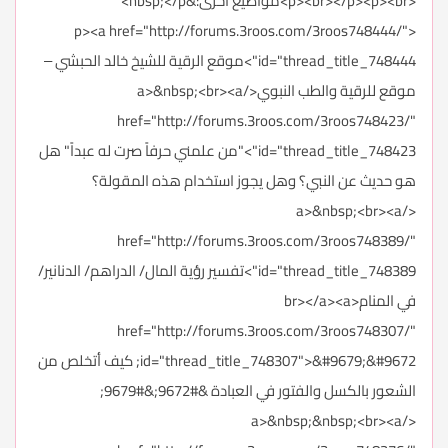
<p><br></p><p><br>مواضيع أخرى:&nbsp;</p>
<p><a href="http://forums.3roos.com/3roos748444/"
id="thread_title_748444">موقع الرقية للشيخ خالد الحبشي –
موقع للرقية والطب النبوي</a>&nbsp;<br><a
href="http://forums.3roos.com/3roos748423/"
id="thread_title_748423">"من علمني حرفاً صرت له عبداً" هل
هو حديث عن النبي؟ وهل يجوز استخدام هذه المقولة؟
</a>&nbsp;<br><a
href="http://forums.3roos.com/3roos748389/"
id="thread_title_748389">تفسير رؤية المال/ الدراهم/ الدنانير/
في المنام<br></a><a
href="http://forums.3roos.com/3roos748307/"
id="thread_title_748307">&#9679;&#9672; كيف أتخلص من
الشعور بالكسل والفتور في العبادة &#9672;&#9679;
</a>&nbsp;&nbsp;<br><a