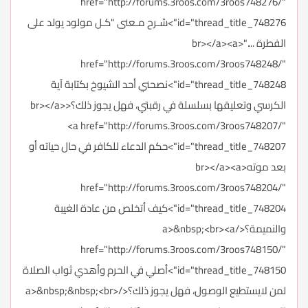
href="http://forums.3roos.com/3roos748276/"
id="thread_title_748276">شـرح مـعنى "كـل مولود يولد على
الفطرة ...."<br></a><a
href="http://forums.3roos.com/3roos748248/"
id="thread_title_748248">نصحني أحد الشيوخ بكتابة آية
الكرسي وتعليقها بسلسلة في رقبتي، فهل يجوز ذلك؟<br></a>
<a href="http://forums.3roos.com/3roos748207/"
id="thread_title_748207">حكم الدعاء للكافر في حال حياته أو
بعد موته<br></a><a
href="http://forums.3roos.com/3roos748204/"
id="thread_title_748204">كيف أتخلص من عادة الغيبة
والنميمة؟</a>&nbsp;<br><a
href="http://forums.3roos.com/3roos748150/"
id="thread_title_748150">أصلي في الحرم وأهدي ثواب الصلاة
لمن لايستطيع الوصول، فهل يجوز ذلك؟</a>&nbsp;&nbsp;<br>