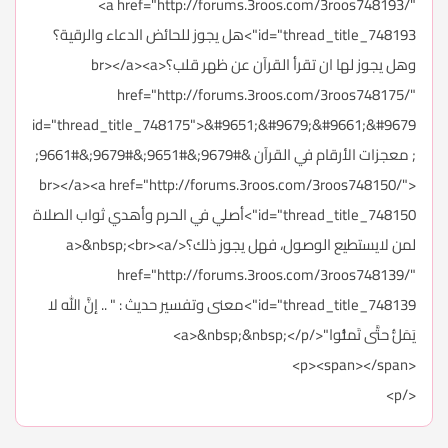
<a href="http://forums.3roos.com/3roos748193/"
id="thread_title_748193">هل يجوز للحائض الدعاء والرقية؟
وهل يجوز لها ان تقرأ القرآن عن ظهر قلب؟<br></a><a
href="http://forums.3roos.com/3roos748175/"
id="thread_title_748175">&#9651;&#9679;&#9661;&#9679
; معجزات الأرقام في القرآن &#9679;&#9651;&#9679;&#9661;
<br></a><a href="http://forums.3roos.com/3roos748150/"
id="thread_title_748150">أصلي في الحرم وأهدي ثواب الصلاة
لمن لايستطيع الوصول، فهل يجوز ذلك؟</a>&nbsp;<br><a
href="http://forums.3roos.com/3roos748139/"
id="thread_title_748139">معنى وتفسير حديث : " .. إنَّ الله لا
يَمَلُّ حتَّى تَملُّوا"</a>&nbsp;&nbsp;</p>
<p><span></span>
</p>