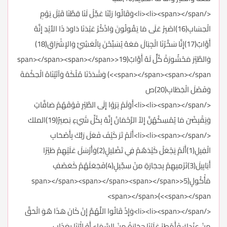
</li><li><span></span>وَقَالُوا رَبَّنَا عَجِّلْ لَنَا قِطَّنَا قَبْلَ يَوْمِ
الْحِسَابِ(16)اصْبِرْ عَلَى مَا يَقُولُونَ وَاذْكُرْ عَبْدَنَا دَاودَ ذَا الأيْدِ إِنَّهُ
أَوَّابٌ(17)إِنَّا سَخَّرْنَا الْجِبَالَ مَعَهُ يُسَبِّحْنَ بِالْعَشِيِّ وَالإشْرَاقِ(18)
وَالطَّيْرَ مَحْشُورَةً كُلٌّ لَهُ أَوَّابٌ(19<span></span><span></span>
<span></span><span></span>) وَشَدَدْنَا مُلْكَهُ وَآتَيْنَاهُ الْحِكْمَةَ
وَفَصْلَ الْخِطَابِ(20)ص
</li><li><span></span>أَوَلَمْ يَرَوْا إِلَى الطَّيْرِ فَوْقَهُمْ صَافَّاتٍ
وَيَقْبِضْنَ مَا يُمْسِكُهُنَّ إِلاّ الرَّحْمَانُ إِنَّهُ بِكُلِّ شَيْءٍ بَصِيرٌ(19)الملك
</li><li><span></span>أَلَمْ تَرَ كَيْفَ فَعَلَ رَبُّكَ بِأَصْحَابِ
الْفِيلِ(1)أَلَمْ يَجْعَلْ كَيْدَهُمْ فِي تَضْلِيلٍ(2)وَأَرْسَلَ عَلَيْهِمْ طَيْرًا
أَبَابِيلَ(3)تَرْمِيهِمْ بِحِجَارَةٍ مِنْ سِجِّيلٍ(4)فَجَعَلَهُمْ كَعَصْفٍ
مَأْكُولٍ(5<span></span><span></span><span></span>
<span></span>)<span></span>
</li><li><span></span>وَإِذْ قَالُوا اللَّهُمَّ إِنْ كَانَ هَذَا هُوَ الْحَقَّ
مِنْ عِنْدِكَ فَأَمْطِرْ عَلَيْنَا حِجَارَةً مِنْ السَّمَاءِ أَوْ ائْتِنَا بِعَذَابٍ