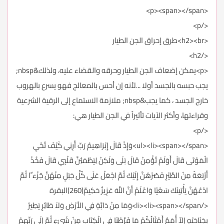
<p><span></span>
</p>
<h2><br>طرق إحراق الجن الطيار
</h2>
<p>يمكن إضعاف الجن الطيار وحرقه والقضاء عليه، ولذلك&nbsp;
يجب حبسه بالجسد أولا ...لأنه إن أحس بالمعالج فهو يسرع بالهروب
خارج الجسد ، كما يجب&nbsp; ملازمة الاستماع إلى الرقية الشرعية
وقراءتها، وأكثر الآيات تأثيراً في الجن الطيار هي:
</p>
<ul><li><span></span>وَإِذْ قَالَ إِبْرَاهِيمُ رَبِّ أَرِنِي كَيْفَ تُحْيِ
الْمَوْتَى قَالَ أَوَلَمْ تُؤْمِنْ قَالَ بَلَى وَلَكِنْ لِيَطْمَئِنَّ قَلْبِي قَالَ فَخُذْ
أَرْبَعَةً مِنْ الطَّيْرِ فَصُرْهُنَّ إِلَيْكَ ثُمَّ اجْعَلْ عَلَى كُلِّ جَبَلٍ مِنْهُنَّ جُزْء ًا ثُمَّ
ادْعُهُنَّ يَأْتِينَكَ سَعْيًا وَاعْلَمْ أَنَّ اللَّهَ عَزِيزٌ حَكِيمٌ(260)البقرة
</li><li><span></span>وَمَا مِنْ دَابَّةٍ فِي الأَرْضِ وَلاَ طَائِرٍ يَطِيرُ
بِجَنَاحَيْهِ إِلاّ أُمَمٌ أَمْثَالُكُمْ مَا فَرَّطْنَا فِي الْكِتَابِ مِنْ شَيْءٍ ثُمَّ إِلَى رَبِّهِمْ