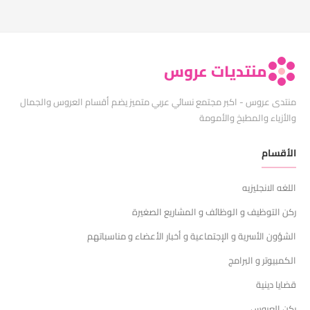
منتديات عروس
منتدى عروس - اكبر مجتمع نسائي عربي متميز يضم أقسام العروس والجمال
والأزياء والمطبخ والأمومة
الأقسام
اللغه الانجليزيه
ركن التوظيف و الوظائف و المشاريع الصغيرة
الشؤون الأسرية و الإجتماعية و أخبار الأعضاء و مناسباتهم
الكمبيوتر و البرامج
قضايا دينية
ركن العروس