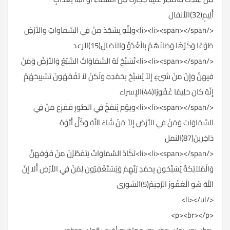
أَلِيمٍ(32)الأنفال
</li><li><span></span>وَلِلَّهِ يَسْجُدُ مَنْ فِي السَّمَاوَاتِ وَالأَرْضِ
طَوْعًا وَكَرْهًا وَظِلاُهُمْ بِالْغُدُوِّ وَالآصَالِ(15)الرعد
</li><li><span></span>تُسَبِّحُ لَهُ السَّمَاوَاتُ السَّبْعُ وَالأرْضُ وَمَنْ
فِيهِنَّ وَإِنْ مِنْ شَيْءٍ إِلاّ يُسَبِّحُ بِحَمْدِهِ وَلَكِنْ لاَ تَفْقَهُونَ تَسْبِيحَهُمْ
إِنَّهُ كَانَ حَلِيمًا غَفُورًا(44)الإسراء
</li><li><span></span>وَيَوْمَ يُنفَخُ فِي الصُّورِ فَفَزِعَ مَنْ فِي
السَّمَاوَاتِ وَمَنْ فِي الأرْضِ إِلاّ مَنْ شَاءَ اللَّهُ وَكُلٌّ أَتَوْهُ
دَاخِرِينَ(87)النمل
</li><li><span></span>تَكَادُ السَّمَاوَاتُ يَتَفَطَّرْنَ مِنْ فَوْقِهِنَّ
وَالْمَلآئِكَةُ يُسَبِّحُونَ بِحَمْدِ رَبِّهِمْ وَيَسْتَغْفِرُونَ لِمَنْ فِي الأرْضِ أَلا إِنَّ
اللَّهَ هُوَ الْغَفُورُ الرَّحِيمُ(5)الشورى
</li></ul>
<p><br></p>