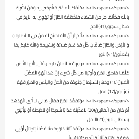
</li><li><span></span>حُنَفَاءَ لِلَّهِ غَيْرَ مُشْرِكِينَ بِهِ وَمَنْ يُشْرِكْ
بِاللَّهِ فَكَأَنَّمَا خَرَّ مِنْ السَّمَاءِ فَتَخْطَفُهُ الطَّيْرُ أَوْ تَهْوِي بِهِ الرِّيحُ فِي
مَكَانٍ سَحِيقٍ(31)الحج
</li><li><span></span>أَلَمْ تَرَ أَنَّ اللَّهَ يُسَبِّحُ لَهُ مَنْ فِي السَّمَاوَاتِ
وَالأَرْضِ وَالطَّيْرُ صَافَّاتٍ كُلٌّ قَدْ عَلِمَ صَلاتَهُ وَتَسْبِيحَهُ وَاللَّهُ عَلِيمٌ بِمَا
يَفْعَلُونَ(41)النور
</li><li><span></span>وَوَرِثَ سُلَيْمَانُ دَاودَ وَقَالَ يَاأَيُّهَا النَّاسُ
عُلِّمْنَا مَنطِقَ الطَّيْرِ وَأُوتِينَا مِنْ كُلِّ شَيْءٍ إِنَّ هَذَا لَهُوَ الْفَضْلُ
الْمُبِينُ(16) وَحُشِرَ لِسُلَيْمَانَ جُنُودُهُ مِنْ الْجِنِّ وَالإنْسِ وَالطَّيْرِ فَهُمْ
يُوزَعُونَ(17)النمل
</li><li><span></span>وَتَفَقَّدَ الطَّيْرَ فَقَالَ مَا لِي لاَ أَرَى الْهُدْهُدَ
أَمْ كَانَ مِنْ الْغَائِبِينَ(20) لأعَذِّبَنَّهُ عَذَابًا شَدِيدًا أَوْ لأذْبَحَنَّهُ أَوْ لَيَأْتِيَنِي
بِسُلْطَانٍ مُبِينٍ(21)النمل
</li><li><span></span>وَلَقَدْ آتَيْنَا دَاوُودَ مِنَّا فَضْلاً يَاجِبَالُ أَوِّبِي
مَعَهُ وَالطَّيْرَ وَأَلَنَّا لَهُ الْحَدِيدَ(10)سبأ