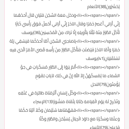
يُحْشَرُونَ(38)الأنعام
</li><li><span></span>وَدَخَلَ مَعَهُ السِّجْنَ فَتَيَانِ قَالَ أَحَدُهُمَا
إِنِّي أَرَانِي أَعْصِرُ خَمْرًا وَقَالَ الآخَرُ إِنِّي أَرَانِي أَحْمِلُ فَوْقَ رَأْسِي خُبْزًا
تَأْكُلُ الطَّيْرُ مِنْهُ نَبِّئْنَا بِتَأْوِيلِهِ إِنَّا نَرَاكَ مِنْ الْمُحْسِنِينَ(36)يوسف
</li><li><span></span>يَاصَاحِبَيِ السِّجْنِ أَمَّا أَحَدُكُمَا فَيَسْقِي رَبَّهُ
خَمْرًا وَأَمَّا الآخَرُ فَيُصْلَبُ فَتَأْكُلُ الطَّيْرُ مِنْ رَأْسِهِ قُضِيَ الأَمْرُ الَّذِي فِيهِ
تَسْتَفْتِيَانِ(41)يوسف
</li><li><span></span>أَلَمْ يَرَوْا إِلَى الطَّيْرِ مُسَخَّرَاتٍ فِي جَوِّ
السَّمَاءِ مَا يُمْسِكُهُنَّ إِلاّ اللَّهُ إِنَّ فِي ذَلِكَ لآيَاتٍ لِقَوْمٍ
يُؤْمِنُونَ(79)النحل
</li><li><span></span>وَكُلَّ إِنسَانٍ أَلْزَمْنَاهُ طَائِرَهُ فِي عُنُقِهِ
وَنُخْرِجُ لَهُ يَوْمَ الْقِيَامَةِ كِتَابًا يَلْقَاهُ مَنشُورًا(13)الإسراء
</li><li><span></span>فَفَهَّمْنَاهَا سُلَيْمَانَ وَكُلاً آتَيْنَا حُكْمًا
وَعِلْمًا وَسَخَّرْنَا مَعَ دَاوُدَ الْجِبَالَ يُسَبِّحْنَ وَالطَّيْرَ وَكُنَّا
فَاعِلِينَ(79)الأنبياء