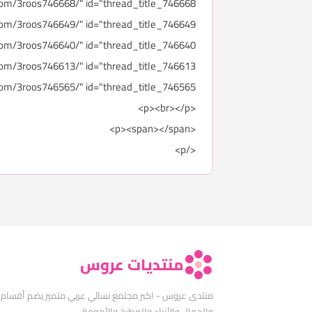
href="http://forums.3roos.com/3roos746565/" id="thread_title_746565">استشـارات طـ
<p><br></p>
<p><span></span>
</p>
منتديات عروس
منتدى عروس - اكبر مجتمع نسائي عربي متميز يضم أقسام
والجمال والأزياء والمطبخ والأمومة