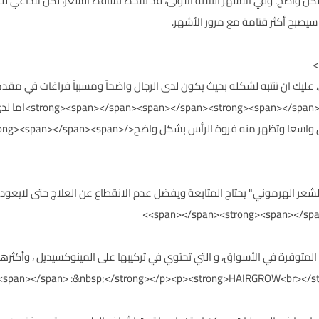
بشكل واضح. وفي الأشهر الثلاثة الأولى، قد تلاحظ تساقط الشعر، لكن لاداعي لل
سيصبح أكثر قتامة مع مرور الأشهر.
يك وراثي، عليك ان تنتبه لشكله بحيث يكون لدى الرجال واضحاً ومسبباً فراغات ف
حرف<//strong><strong
ويظهر في فرق منتصف الرأس بحيث يكون الفرق واسعا وتظهر م
<span></span><strong><span></span
<span></span> :&nbsp;</strong></p><p><strong>HAIRGROW<br></st