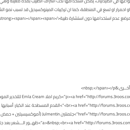
ختلفة بأنواعها في الصيدليات، يمكن استخدامها تحت اشراف الطبيب بمدة معينة و
و احمرار او لسع في المنطقة، كما ان تركيبات المينوكسيديل قد تسبب نمو 
وخلف الرقبة ، بالاضافة الى ان على الحامل او االمرضع عدم استخدا