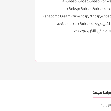
a href="http://forums.3roos.com/3roos746668/" id="thread_title_7466">جرثومة الـمعدة: مـعلومات وتجــارب</a>&nbsp; &nbsp;&nbsp;<br><a
href="http://forums.3roos.com/3roos746649/" id="thread_t">مِـن أفضــل أطبـــاء الباطــنة في جــدة</a>&nbsp; &nbsp; &nbsp;<br><a
href="http://forums.3roos.com/3roos746640/" id="thr">ماتـود مـعرفته عن كـيناكومب كـريم Kenacomb Cream</a>&nbsp; &nbsp;&nbsp;<br>
<a href="http://forums.3roos.com/3roos746613/" id="thread_title_746613">بنااااات انتبـــهواااا مــن كريـم كـارو لايـت للتـبييض</a>&nbsp;<br>&nbsp;<a
وابط مهمة
لرئيسية