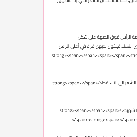
قلق. كما ستلاحظ أن الشعر الذي بدأ بالظهور،
ي مقدمة الرأس فوق الجبهة على شكل
strong><span></span><span></span><strong><span></span><span></span> M.. <>اما لدى النساء فيكون لديهن فراغ في أعلى الرأس
نه فروة الرأس بشكل واضح</strong><span></span><span></span><strong><span></span><span>
<p><strong>تساقط الشعر الوراثي "أو تساقط الشعر الهرموني" يحتاج المتابعة ويفضل عدم الانقطاع عن العلاج حتى لايعود الشعر الى التساقط</strong><span></span>
<p><strong>ويمكن استخدام عدد من العلاجات المتوفرة في الأسواق، و التي تحتوي في تركيبها على المينوكسيديل ، وأكثرها شهرة</strong><span></span><span>
</span><strong><span></span>