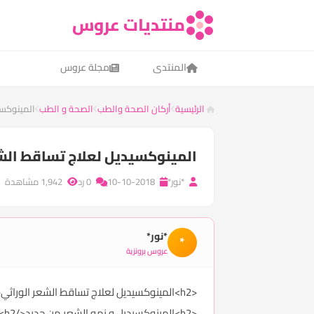
منتديات عروس
المنتدى
مجلة عروس
الرئيسية
أركان الصحة والطب
الصحة و الطب
​المينوكس
​المينوكسيديل لعلاج تساقط الش
*نور*
10-10-2018
0 رد
1,942 مشاهدة
*نور*
*
عروس برونزية
<h2>المينوكسيديل لعلاج تساقط الشعر الوراثي</h2>
<h2>المينوكسيديل و نمو الشعر من جديد</h2>