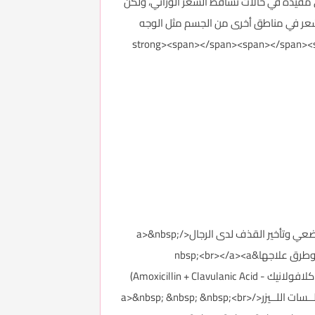
هي مفيدة في حالات تساقط الشعر الوراثي، ولكن
الشعر في مناطق أخرى من الجسم مثل الوجه
مها دون استشارة طبية</strong><span></span><span></span><strong><span></span><span>
<p><a href="http://forums.3roos.com/3roos748454/" id="thread_title_748454">كريم املا Emla Cream للتخدير الموضعي وتأخير القذف لدى الرجال</a>&nbsp;
<br><a href="http://forums.3roos.com/3roos748452/" id="thread_title_748452">القدم المسطحة عند الكبار: أسبابها وطرق علاجها&nbsp;<br></a><a
href="http://forums.3roos.com/3roos748433/" id="thread_title_748433">جلمنتين Julmentin (أموكسيسيلين + حمض كلافولانيك - Amoxicillin + Clavulanic Acid)
</a>&nbsp;<br><a href="http://forums.3roos.com/3roos746654/" id="thread_title_746654">ظهــور الـــشعر بعد جلــسات اللــيزر</a>&nbsp; &nbsp; &nbsp;<br>