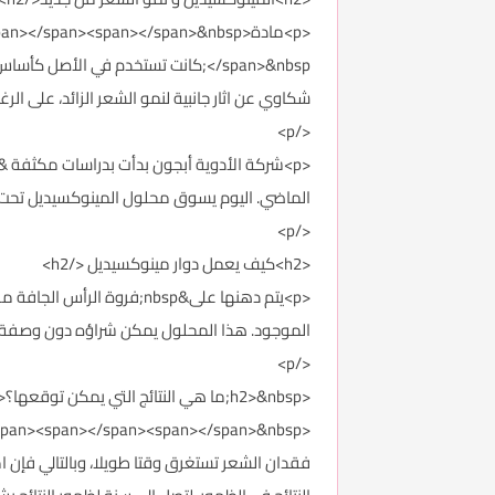
</span>&nbsp;كانت تستخدم في الأ
شكاوي عن اثار جانبية لنمو الشعر الزائد، على ال
</p>
الماضي. اليوم يسوق محلول المينوكسيديل تحت أسماء روجيين، ريجيين ومينوكسي<></span
</p>
<h2>كيف يعمل دوار مينوكسيديل </h2>
<p>يتم دهنها على&nbsp;فر
الموجود. هذا المحلول يمكن شراؤه دون وصفة طبية<span></span><span></span><span></span>.&nbsp;<span></span
</p>
<h2>&nbsp;ما هي النتائج التي يمكن توقعها؟<span></span></h2>