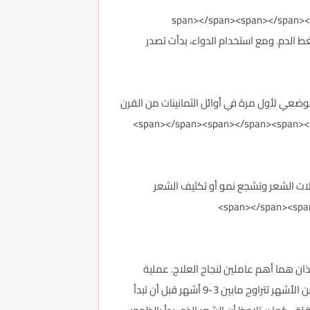
span></span><;المينوكسيديل<span></span><span></span><span></span><span>
ضغط الدم. ومع استخدام الدواء، بدأت تصدر
شعر لعلاج الصلع الموضعي لأول مرة في أوائل الثمانينات من القرن
حفز بصيلات الشعر وتشجع نمو أو تكثيف الشعر
يديل يتطلب الصبر والمثابرة. هذان هما أهم عاملين لنجاح العلاج. عملية
فقدان الشعر تستغرق وقتا طويلا، وبالتالي فإن امكانية إيقافها أو حتى عكسها تستغرق أيضا وقتا طويلا. وقد تحتاج إلى عدد من الأشهر تتراوح مابين 3-9 أشهر قبل أن تبدأ