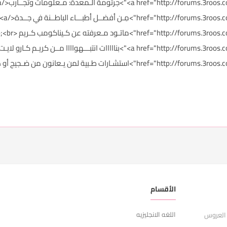
<68
itle_746649
ead_title_746640
بية لمن يـعانون من ضـجيج أو هـواء في الأذن</a></p>
الأقسام
ر
اللغه الانجليزيه
ا
 العروس